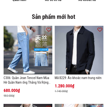
Sản phẩm mới hot
C306: Quần Jean Tencel Nam Mùa
Mã B229: Áo khoác nam trung niên
Hè Quần Nam ống Thẳng Và Rộng
1.280.000₫
New Ice Silk
680.000₫
1.740.000₫
950.000₫