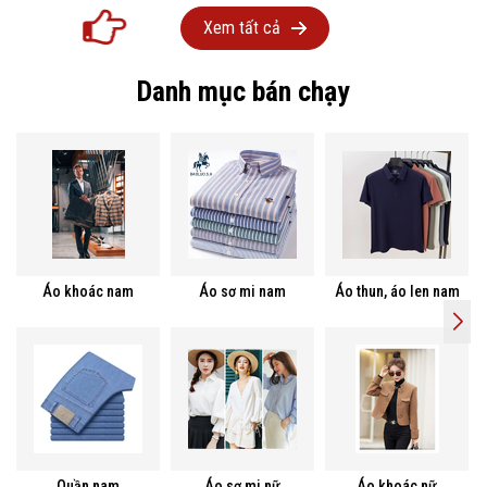
Xem tất cả
Danh mục bán chạy
Áo khoác nam
Áo sơ mi nam
Áo thun, áo len nam
Quần nam
Áo sơ mi nữ
Áo khoác nữ