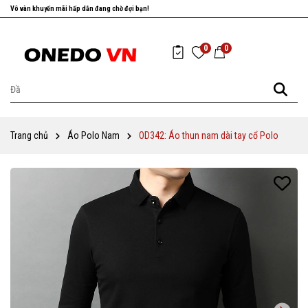
Nhanh tay chọn cho mình những sản phẩm ưng ý nhất!
0
0
Trang chủ
Áo Polo Nam
OD342: Áo thun nam dài tay cổ Polo