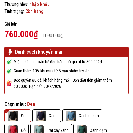
Thương hiệu:
nhập khẩu
Tình trạng:
Còn hàng
Giá bán:
760.000₫
1.090.000₫
Danh sách khuyến mãi
Miễn phí ship toàn bộ đơn hàng có giá trị từ 300.000đ
Giảm thêm 10% khi mua từ 5 sản phẩm trở lên.
Độc quyền ưu đãi khách hàng mới : Đơn đầu tiên giảm thêm
50.000Đ. Hạn đến 30/7/2026
Chọn màu:
Đen
Đen
Xanh
Xanh denim
Đỏ
Trái cây xanh
Xanh đậm