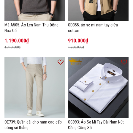
Mã A505: Áo Len Nam Thu Đông
OD355: áo sơ mi nam tay giữa
Nửa Cổ
cotton
1.190.000₫
910.000₫
1.710.000₫
1.280.000₫
OE739: Quần dài cho nam cao cấp
OC993: Áo Sơ Mi Tay Dài Nam Nút
công sở thẳng
Đồng Công Sở