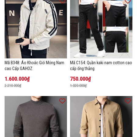
Mã B348: Áo Khoác Gió Mỏng Nam
Mã C154: Quần kaki nam cotton cao
cao Cấp GAHOZ
cấp ống thẳng
1.600.000₫
750.000₫
2.210.000₫
1.020.000₫