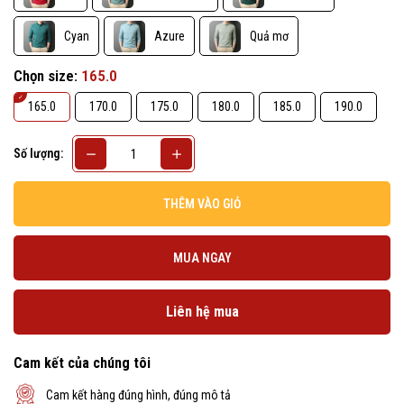
Cyan
Azure
Quả mơ
Chọn size:
165.0
165.0
170.0
175.0
180.0
185.0
190.0
Số lượng:
THÊM VÀO GIỎ
MUA NGAY
Liên hệ mua
Cam kết của chúng tôi
Cam kết hàng đúng hình, đúng mô tả