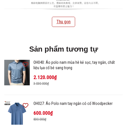
Thu gọn
Sản phẩm tương tự
OH040: Áo polo nam mùa hè kẻ sọc, tay ngắn, chất
liệu lụa cổ bẻ sang trọng
2.120.000₫
3.030.000₫
OH027: Áo Polo nam tay ngắn có cổ Woodpecker
600.000₫
830.000₫