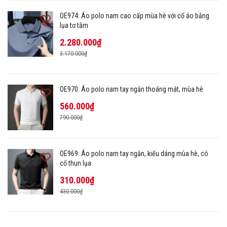
OE974: Áo polo nam cao cấp mùa hè với cổ áo bằng
lụa tơ tằm
2.280.000₫
3.170.000₫
OE970: Áo polo nam tay ngắn thoáng mát, mùa hè
560.000₫
790.000₫
OE969: Áo polo nam tay ngắn, kiểu dáng mùa hè, có
cổ thun lụa
310.000₫
430.000₫