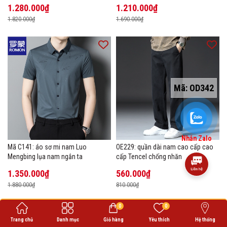
1.280.000₫
1.210.000₫
1.820.000₫
1.690.000₫
Mã:
OD342
Nhắn Zalo
Mã C141: áo sơ mi nam Luo
OE229: quần dài nam cao cấp cao
Mengbing lụa nam ngắn ta
cấp Tencel chống nhăn
1.350.000₫
560.000₫
1.880.000₫
810.000₫
0
0
Trang chủ
Danh mục
Giỏ hàng
Yêu thích
Hệ thống