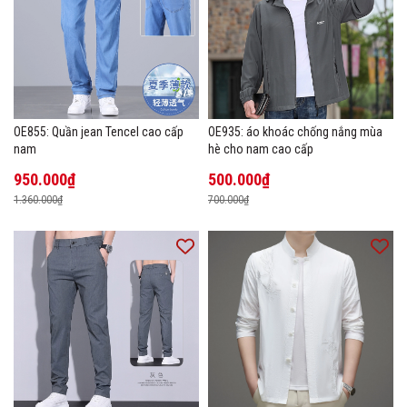
OE855: Quần jean Tencel cao cấp
OE935: áo khoác chống nắng mùa
nam
hè cho nam cao cấp
950.000₫
500.000₫
1.360.000₫
700.000₫