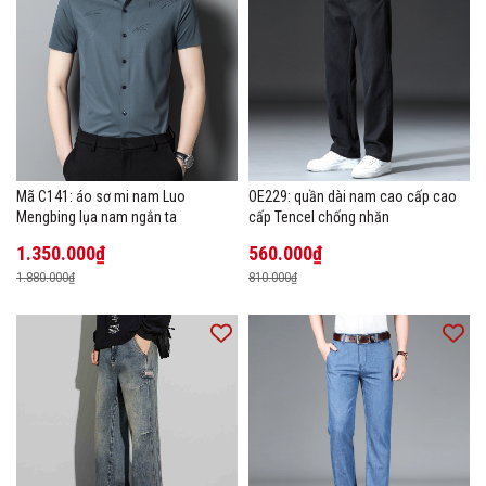
Mã C141: áo sơ mi nam Luo
OE229: quần dài nam cao cấp cao
Mengbing lụa nam ngắn ta
cấp Tencel chống nhăn
1.350.000₫
560.000₫
1.880.000₫
810.000₫