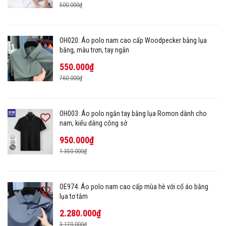
500.000₫
OH020: Áo polo nam cao cấp Woodpecker bằng lụa
băng, màu trơn, tay ngắn
550.000₫
760.000₫
OH003: Áo polo ngắn tay bằng lụa Romon dành cho
nam, kiểu dáng công sở
950.000₫
1.350.000₫
OE974: Áo polo nam cao cấp mùa hè với cổ áo bằng
lụa tơ tằm
2.280.000₫
3.170.000₫