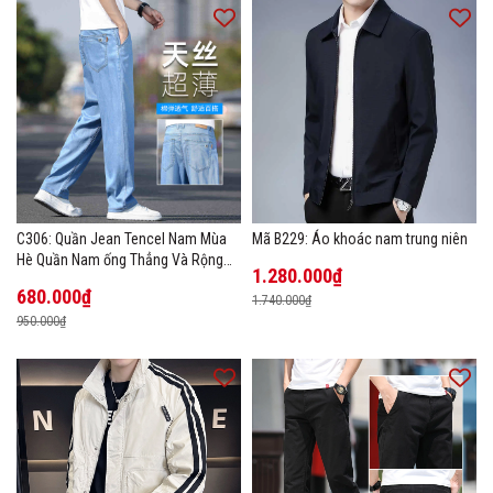
C306: Quần Jean Tencel Nam Mùa
Mã B229: Áo khoác nam trung niên
Hè Quần Nam ống Thẳng Và Rộng
1.280.000₫
New Ice Silk
680.000₫
1.740.000₫
950.000₫