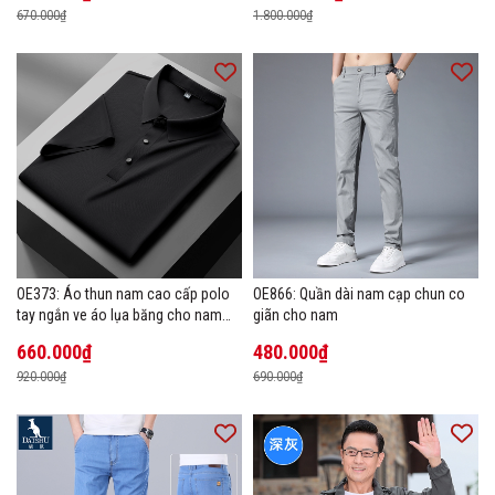
670.000₫
1.800.000₫
OE373: Áo thun nam cao cấp polo
OE866: Quần dài nam cạp chun co
tay ngắn ve áo lụa băng cho nam
giãn cho nam
cao cấp Áo phông mùa hè
660.000₫
480.000₫
920.000₫
690.000₫