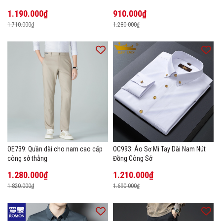
1.190.000₫
910.000₫
1.710.000₫
1.280.000₫
OE739: Quần dài cho nam cao cấp
OC993: Áo Sơ Mi Tay Dài Nam Nút
công sở thẳng
Đồng Công Sở
1.280.000₫
1.210.000₫
1.820.000₫
1.690.000₫