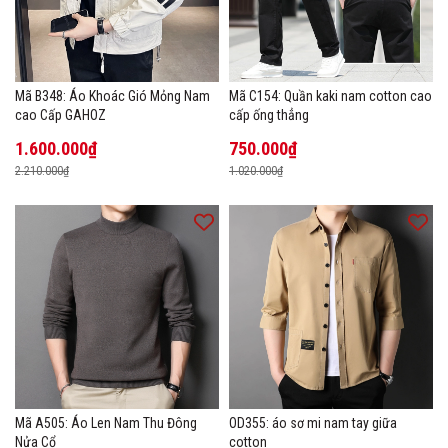
Mã B348: Áo Khoác Gió Mỏng Nam
Mã C154: Quần kaki nam cotton cao
cao Cấp GAHOZ
cấp ống thẳng
1.600.000₫
750.000₫
2.210.000₫
1.020.000₫
Mã A505: Áo Len Nam Thu Đông
OD355: áo sơ mi nam tay giữa
Nửa Cổ
cotton