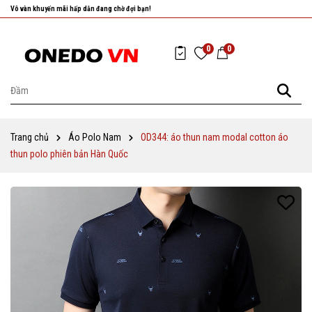
Nhanh tay chọn cho mình những sản phẩm ưng ý nhất!
0
0
Trang chủ
Áo Polo Nam
OD344: áo thun nam modal cotton áo
thun polo phiên bản Hàn Quốc