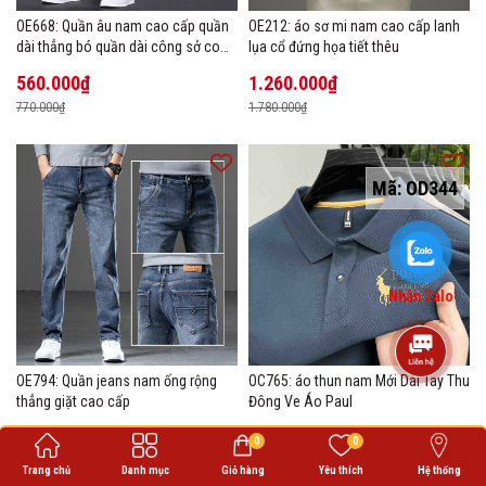
OE668: Quần âu nam cao cấp quần
OE212: áo sơ mi nam cao cấp lanh
dài thẳng bó quần dài công sở co
lụa cổ đứng họa tiết thêu
giãn thoáng khí
560.000₫
1.260.000₫
770.000₫
1.780.000₫
Mã:
OD344
Nhắn Zalo
OE794: Quần jeans nam ống rộng
OC765: áo thun nam Mới Dài Tay Thu
thẳng giặt cao cấp
Đông Ve Áo Paul
1.190.000₫
470.000₫
0
0
1.710.000₫
640.000₫
Trang chủ
Danh mục
Giỏ hàng
Yêu thích
Hệ thống