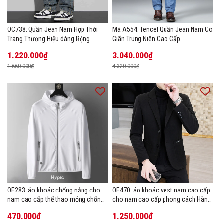
OC738: Quần Jean Nam Hợp Thời
Mã A554: Tencel Quần Jean Nam Co
Trang Thương Hiệu dáng Rộng
Giãn Trung Niên Cao Cấp
1.220.000₫
3.040.000₫
1.660.000₫
4.320.000₫
OE283: áo khoác chống nắng cho
OE470: áo khoác vest nam cao cấp
nam cao cấp thể thao mỏng chống
cho nam cao cấp phong cách Hàn
tia cực tím áo khoác thoáng khí
Quốc
470.000₫
1.250.000₫