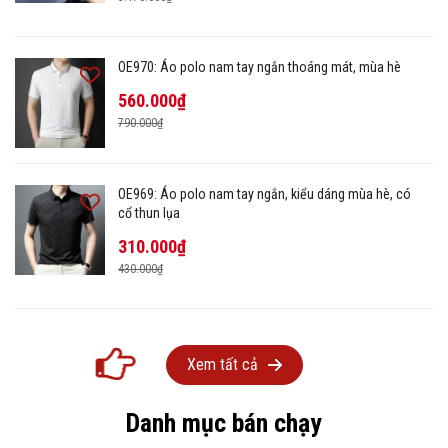
OE970: Áo polo nam tay ngắn thoáng mát, mùa hè
560.000₫
790.000₫
OE969: Áo polo nam tay ngắn, kiểu dáng mùa hè, có
cổ thun lụa
310.000₫
430.000₫
Xem tất cả
Danh mục bán chạy