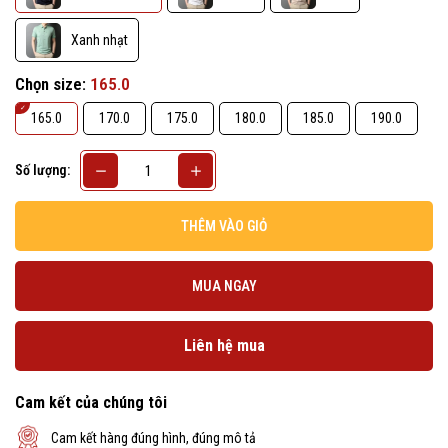
Xanh nhạt
Chọn size:
165.0
165.0
170.0
175.0
180.0
185.0
190.0
Số lượng:
THÊM VÀO GIỎ
MUA NGAY
Liên hệ mua
Cam kết của chúng tôi
Cam kết hàng đúng hình, đúng mô tả