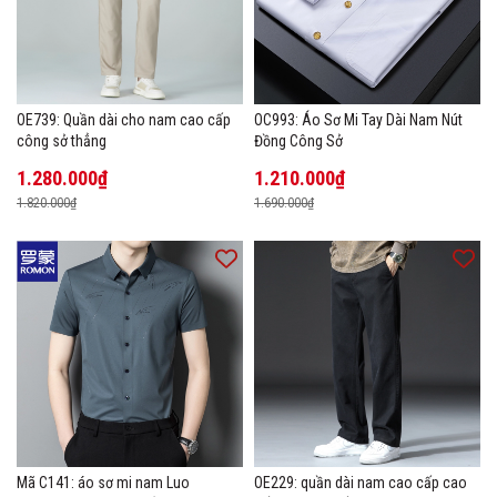
OE739: Quần dài cho nam cao cấp
OC993: Áo Sơ Mi Tay Dài Nam Nút
công sở thẳng
Đồng Công Sở
1.280.000₫
1.210.000₫
1.820.000₫
1.690.000₫
Mã C141: áo sơ mi nam Luo
OE229: quần dài nam cao cấp cao