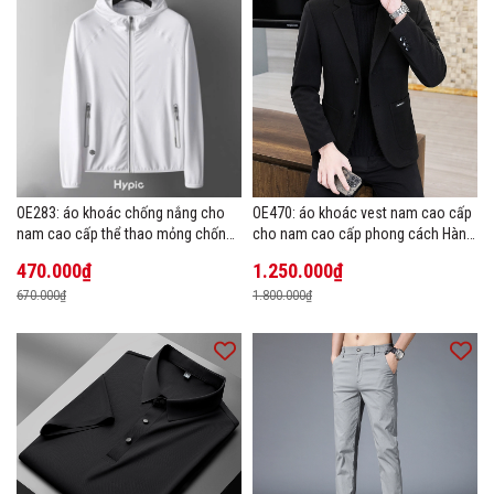
OE283: áo khoác chống nắng cho
OE470: áo khoác vest nam cao cấp
nam cao cấp thể thao mỏng chống
cho nam cao cấp phong cách Hàn
tia cực tím áo khoác thoáng khí
Quốc
470.000₫
1.250.000₫
670.000₫
1.800.000₫