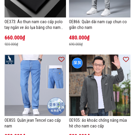
OE373: Áo thun nam cao cấp polo
OE866: Quần dài nam cạp chun co
tay ngắn ve áo lụa băng cho nam
giãn cho nam
cao cấp Áo phông mùa hè
660.000₫
480.000₫
920.000₫
690.000₫
OE855: Quần jean Tencel cao cấp
OE935: áo khoác chống nắng mùa
nam
hè cho nam cao cấp