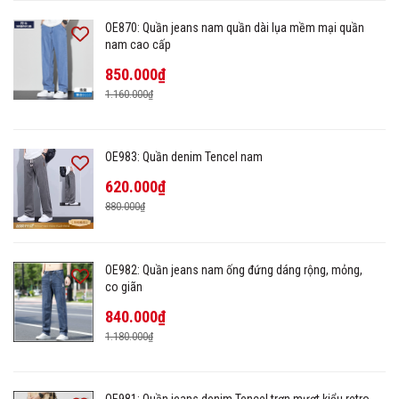
OE870: Quần jeans nam quần dài lụa mềm mại quần
nam cao cấp
850.000₫
1.160.000₫
OE983: Quần denim Tencel nam
620.000₫
880.000₫
OE982: Quần jeans nam ống đứng dáng rộng, mỏng,
co giãn
840.000₫
1.180.000₫
OE981: Quần jeans denim Tencel trơn mượt kiểu retro