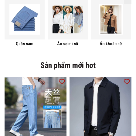
Quần nam
Áo sơ mi nữ
Áo khoác nữ
Sản phẩm mới hot