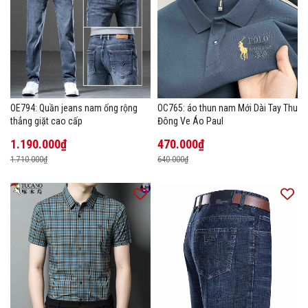
OE794: Quần jeans nam ống rộng
OC765: áo thun nam Mới Dài Tay Thu
thẳng giặt cao cấp
Đông Ve Áo Paul
1.190.000₫
470.000₫
1.710.000₫
640.000₫