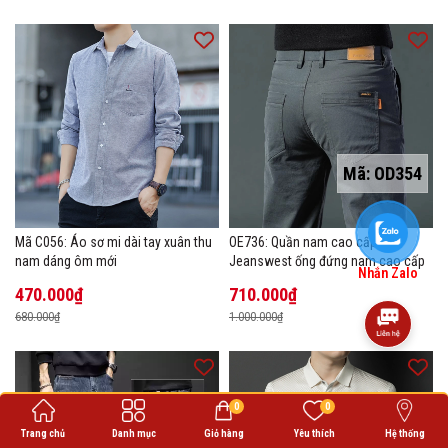
Mã:
OD354
Mã C056: Áo sơ mi dài tay xuân thu
OE736: Quần nam cao cấp
nam dáng ôm mới
Jeanswest ống đứng nam cao cấp
Nhắn Zalo
470.000₫
710.000₫
680.000₫
1.000.000₫
0
0
Trang chủ
Danh mục
Giỏ hàng
Yêu thích
Hệ thống