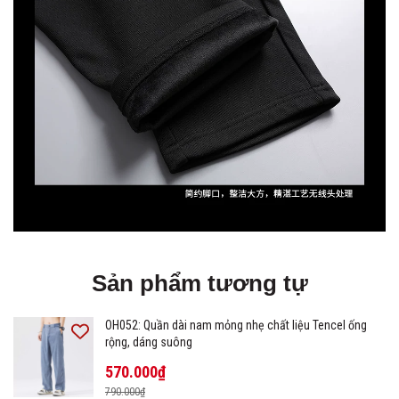
Sản phẩm tương tự
OH052: Quần dài nam mỏng nhẹ chất liệu Tencel ống
rộng, dáng suông
570.000₫
790.000₫