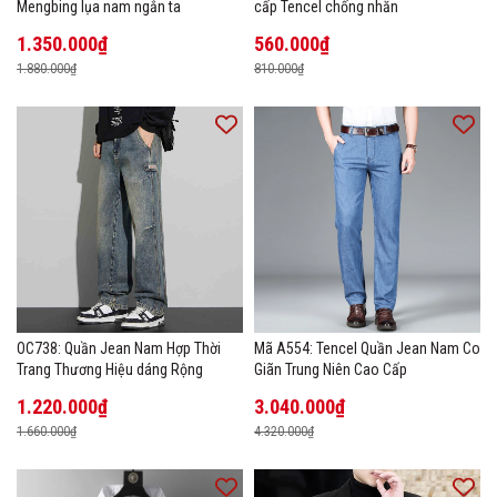
Mengbing lụa nam ngắn ta
cấp Tencel chống nhăn
1.350.000₫
560.000₫
1.880.000₫
810.000₫
OC738: Quần Jean Nam Hợp Thời
Mã A554: Tencel Quần Jean Nam Co
Trang Thương Hiệu dáng Rộng
Giãn Trung Niên Cao Cấp
1.220.000₫
3.040.000₫
1.660.000₫
4.320.000₫