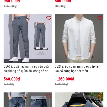
950.000₫
500.000₫
1.360.000₫
700.000₫
OE668: Quần âu nam cao cấp quần
OE212: áo sơ mi nam cao cấp lanh
dài thẳng bó quần dài công sở co
lụa cổ đứng họa tiết thêu
giãn thoáng khí
560.000₫
1.260.000₫
770.000₫
1.780.000₫