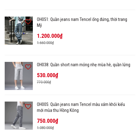
OH051: Quần jeans nam Tencel ống đứng, thời trang
Mỹ
1.200.000₫
1.660.000₫
OH038: Quần short nam mỏng nhẹ mùa hè, quần lửng
530.000₫
770.000₫
OH005: Quần jeans nam Tencel màu xám khói kiểu
mới mùa thu Hồng Kông
750.000₫
1.080.000₫