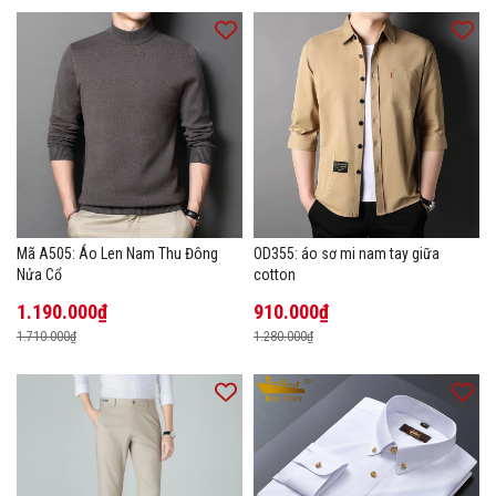
Mã A505: Áo Len Nam Thu Đông
OD355: áo sơ mi nam tay giữa
Nửa Cổ
cotton
1.190.000₫
910.000₫
1.710.000₫
1.280.000₫