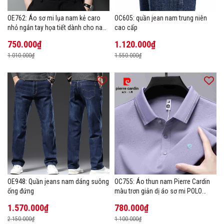
OE762: Áo sơ mi lụa nam kẻ caro
OC605: quần jean nam trung niên
nhỏ ngắn tay họa tiết dành cho nam
cao cấp
trung niên mặc công sở
750.000₫
1.120.000₫
1.010.000₫
1.550.000₫
OE948: Quần jeans nam dáng suông
OC755: Áo thun nam Pierre Cardin
ống đứng
màu trơn giản dị áo sơ mi POLO
hàng đầu
1.570.000₫
780.000₫
2.150.000₫
1.100.000₫