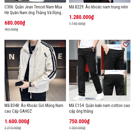
C306: Quần Jean Tencel Nam Mùa
Mã B229: Áo khoác nam trung niên
Hè Quần Nam ống Thẳng Và Rộng
1.280.000₫
New Ice Silk
680.000₫
1.740.000₫
950.000₫
Mã B348: Áo Khoác Gió Mỏng Nam
Mã C154: Quần kaki nam cotton cao
cao Cấp GAHOZ
cấp ống thẳng
1.600.000₫
750.000₫
2.210.000₫
1.020.000₫