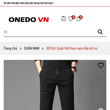
Nhanh tay chọn cho mình những sản phẩm ưng ý nhất!
0
0
Trang chủ
QUẦN NAM
OD354: Quần thể thao nam dây rút eo