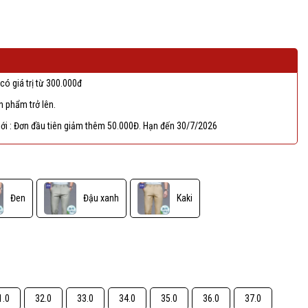
có giá trị từ 300.000đ
 phẩm trở lên.
ới : Đơn đầu tiên giảm thêm 50.000Đ. Hạn đến 30/7/2026
Đen
Đậu xanh
Kaki
1.0
32.0
33.0
34.0
35.0
36.0
37.0