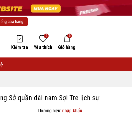
hống cửa hàng
0
0
Kiểm tra
Yêu thích
Giỏ hàng
hệ
g Sở quần dài nam Sợi Tre lịch sự
Thương hiệu:
nhập khẩu