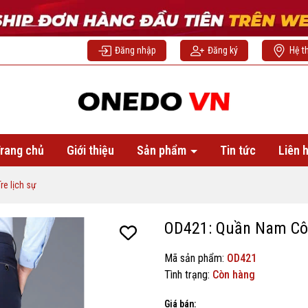
Đăng nhập
Đăng ký
Hệ t
rang chủ
Giới thiệu
Sản phẩm
Tin tức
Liên 
e lịch sự
OD421: Quần Nam Côn
Mã sản phẩm:
OD421
Tình trạng:
Còn hàng
Giá bán: