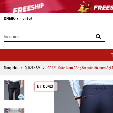
Vô vàn khuyến mãi hấp dẫn đang chờ đợi bạn!
T
Trang chủ
QUẦN NAM
OD421: Quần Nam Công Sở quần dài nam Sợi Tr
OD421
Mã: