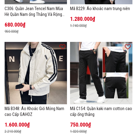
C306: Quần Jean Tencel Nam Mùa
Mã B229: Áo khoác nam trung niên
Hè Quần Nam ống Thẳng Và Rộng
1.280.000₫
New Ice Silk
680.000₫
1.740.000₫
950.000₫
Mã B348: Áo Khoác Gió Mỏng Nam
Mã C154: Quần kaki nam cotton cao
cao Cấp GAHOZ
cấp ống thẳng
1.600.000₫
750.000₫
2.210.000₫
1.020.000₫