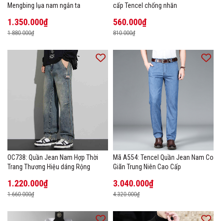
Mengbing lụa nam ngắn ta
cấp Tencel chống nhăn
1.350.000₫
560.000₫
1.880.000₫
810.000₫
OC738: Quần Jean Nam Hợp Thời
Mã A554: Tencel Quần Jean Nam Co
Trang Thương Hiệu dáng Rộng
Giãn Trung Niên Cao Cấp
1.220.000₫
3.040.000₫
1.660.000₫
4.320.000₫