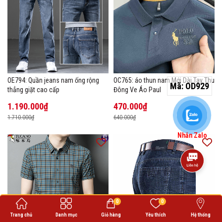
OE794: Quần jeans nam ống rộng
OC765: áo thun nam Mới Dài Tay Thu
Mã:
OD929
thẳng giặt cao cấp
Đông Ve Áo Paul
1.190.000₫
470.000₫
1.710.000₫
640.000₫
Nhắn Zalo
0
0
Trang chủ
Danh mục
Giỏ hàng
Yêu thích
Hệ thống