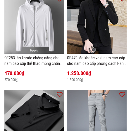
OE283: áo khoác chống nắng cho
OE470: áo khoác vest nam cao cấp
nam cao cấp thể thao mỏng chống
cho nam cao cấp phong cách Hàn
tia cực tím áo khoác thoáng khí
Quốc
470.000₫
1.250.000₫
670.000₫
1.800.000₫