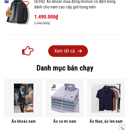
OE942: Áo khoác mùa đông Romon có đệm bông
dành cho nam cao cấp giới trung niên
1.490.000₫
2.040.000₫
Xem tất cả
Danh mục bán chạy
Áo khoác nam
Áo sơ mi nam
Áo thun, áo len nam