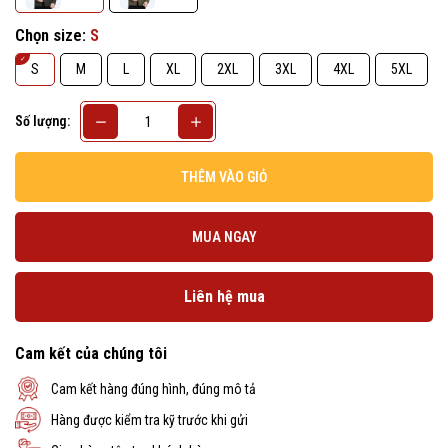
Chọn size:
S
S
M
L
XL
2XL
3XL
4XL
5XL
Số lượng:
THÊM VÀO GIỎ
MUA NGAY
Liên hệ mua
Cam kết của chúng tôi
Cam kết hàng đúng hình, đúng mô tả
Hàng được kiểm tra kỹ trước khi gửi