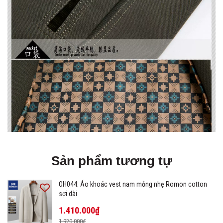
Sản phẩm tương tự
OH044: Áo khoác vest nam mỏng nhẹ Romon cotton
sợi dài
1.410.000₫
1.920.000₫