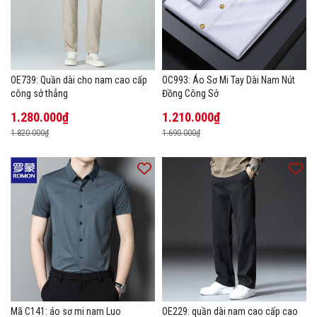
OE739: Quần dài cho nam cao cấp
OC993: Áo Sơ Mi Tay Dài Nam Nút
công sở thẳng
Đồng Công Sở
1.280.000₫
1.210.000₫
1.820.000₫
1.690.000₫
Mã C141: áo sơ mi nam Luo
OE229: quần dài nam cao cấp cao