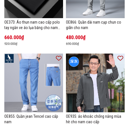
OE373: Áo thun nam cao cấp polo
OE866: Quần dài nam cạp chun co
tay ngắn ve áo lụa băng cho nam
giãn cho nam
cao cấp Áo phông mùa hè
660.000₫
480.000₫
920.000₫
690.000₫
OE855: Quần jean Tencel cao cấp
OE935: áo khoác chống nắng mùa
nam
hè cho nam cao cấp