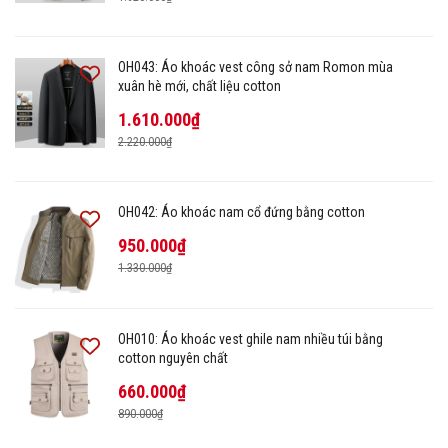
OH043: Áo khoác vest công sở nam Romon mùa
xuân hè mới, chất liệu cotton
1.610.000₫
2.220.000₫
OH042: Áo khoác nam cổ đứng bằng cotton
950.000₫
1.330.000₫
OH010: Áo khoác vest ghile nam nhiều túi bằng
cotton nguyên chất
660.000₫
890.000₫