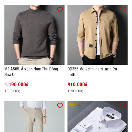
Mã A505: Áo Len Nam Thu Đông
OD355: áo sơ mi nam tay giữa
Nửa Cổ
cotton
1.190.000₫
910.000₫
1.710.000₫
1.280.000₫