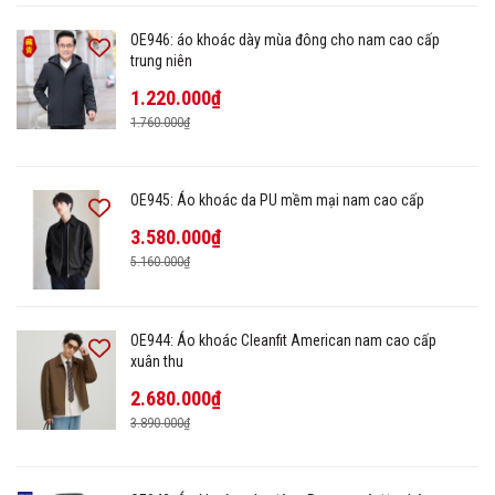
OE946: áo khoác dày mùa đông cho nam cao cấp
trung niên
1.220.000₫
1.760.000₫
OE945: Áo khoác da PU mềm mại nam cao cấp
3.580.000₫
5.160.000₫
OE944: Áo khoác Cleanfit American nam cao cấp
xuân thu
2.680.000₫
3.890.000₫