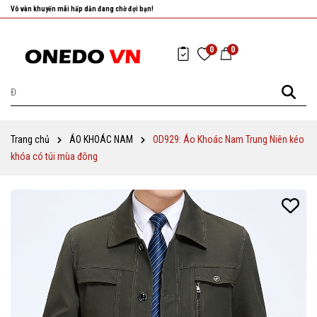
Nhanh tay chọn cho mình những sản phẩm ưng ý nhất!
0
0
Trang chủ
ÁO KHOÁC NAM
OD929: Áo Khoác Nam Trung Niên kéo
khóa có túi mùa đông