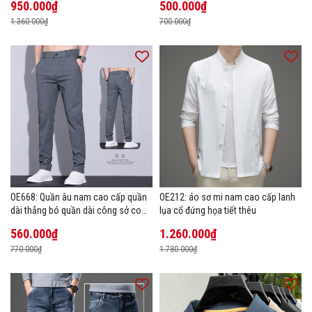
950.000₫
500.000₫
1.360.000₫
700.000₫
OE668: Quần âu nam cao cấp quần
OE212: áo sơ mi nam cao cấp lanh
dài thẳng bó quần dài công sở co
lụa cổ đứng họa tiết thêu
giãn thoáng khí
560.000₫
1.260.000₫
770.000₫
1.780.000₫