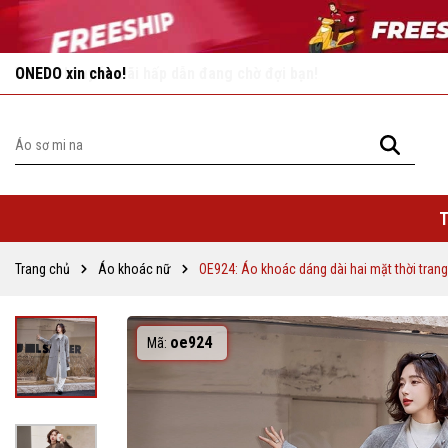
Vô vàn khuyến mãi hấp dẫn đang chờ đợi bạn!
T
Trang chủ
Áo khoác nữ
OE924: Áo khoác dáng dài hai mặt thời tran
oe924
Mã: