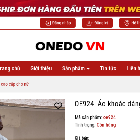
Đăng nhập
Đăng ký
Hệ t
rang chủ
Giới thiệu
Sản phẩm
Tin tức
Liên 
g cao cấp cho nữ
OE924: Áo khoác dáng
Mã sản phẩm:
oe924
Tình trạng:
Còn hàng
Giá bán: