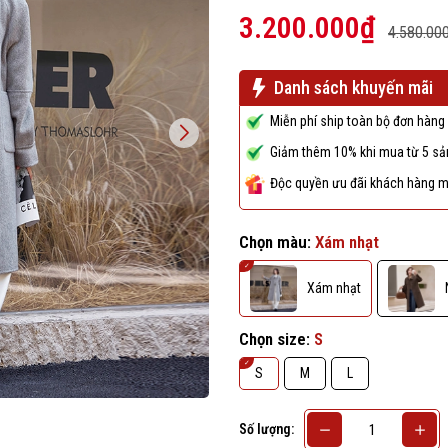
3.200.000₫
4.580.00
Danh sách khuyến mãi
Miễn phí ship toàn bộ đơn hàng 
Giảm thêm 10% khi mua từ 5 sản
Độc quyền ưu đãi khách hàng m
Chọn màu:
Xám nhạt
Xám nhạt
Chọn size:
S
S
M
L
Số lượng: