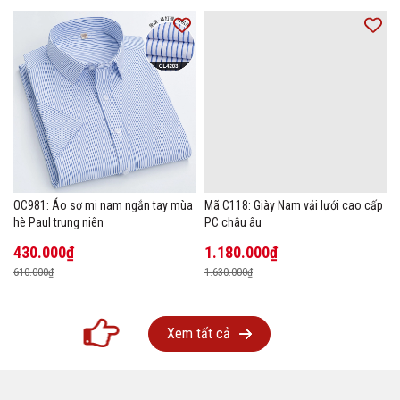
OC981: Áo sơ mi nam ngắn tay mùa
Mã C118: Giày Nam vải lưới cao cấp
hè Paul trung niên
PC châu âu
430.000₫
1.180.000₫
610.000₫
1.630.000₫
Xem tất cả