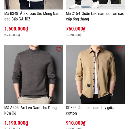
Mã B348: Áo Khoác Gió Mỏng Nam
Mã C154: Quần kaki nam cotton cao
cao Cấp GAHOZ
cấp ống thẳng
1.600.000₫
750.000₫
2.210.000₫
1.020.000₫
Mã A505: Áo Len Nam Thu Đông
OD355: áo sơ mi nam tay giữa
Nửa Cổ
cotton
1.190.000₫
910.000₫