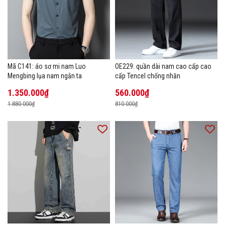
Mã C141: áo sơ mi nam Luo
OE229: quần dài nam cao cấp cao
Mengbing lụa nam ngắn ta
cấp Tencel chống nhăn
1.350.000₫
560.000₫
1.880.000₫
810.000₫