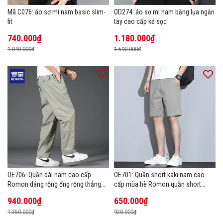
Mã C076: áo sơ mi nam basic slim-
OD274: áo sơ mi nam băng lụa ngắn
fit
tay cao cấp kẻ sọc
740.000₫
1.180.000₫
1.040.000₫
1.590.000₫
OE706: Quần dài nam cao cấp
OE701: Quần short kaki nam cao
Romon dáng rộng ống rộng thẳng
cấp mùa hè Romon quần short
size lớn
thường ngày
940.000₫
650.000₫
1.350.000₫
920.000₫