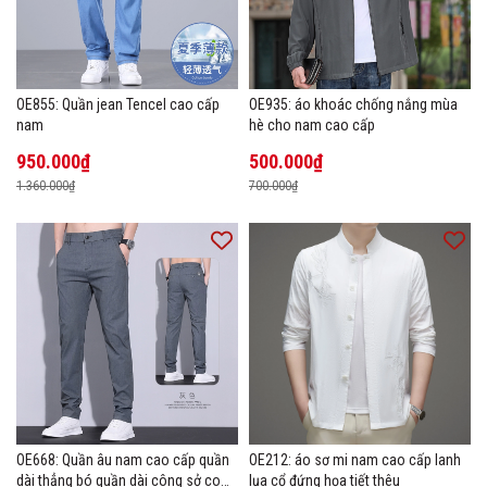
OE855: Quần jean Tencel cao cấp
OE935: áo khoác chống nắng mùa
nam
hè cho nam cao cấp
950.000₫
500.000₫
1.360.000₫
700.000₫
OE668: Quần âu nam cao cấp quần
OE212: áo sơ mi nam cao cấp lanh
dài thẳng bó quần dài công sở co
lụa cổ đứng họa tiết thêu