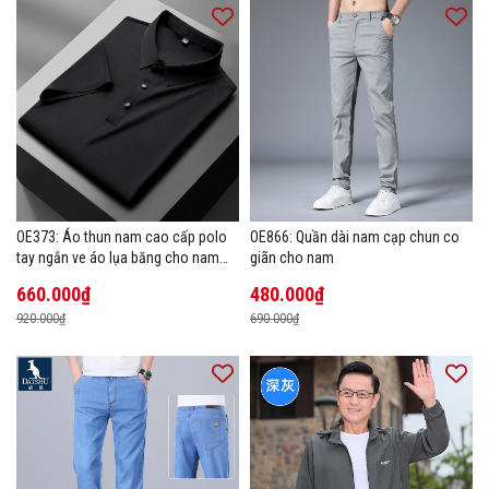
OE373: Áo thun nam cao cấp polo
OE866: Quần dài nam cạp chun co
tay ngắn ve áo lụa băng cho nam
giãn cho nam
cao cấp Áo phông mùa hè
660.000₫
480.000₫
920.000₫
690.000₫