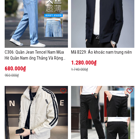
C306: Quần Jean Tencel Nam Mùa
Mã B229: Áo khoác nam trung niên
Hè Quần Nam ống Thẳng Và Rộng
1.280.000₫
New Ice Silk
680.000₫
1.740.000₫
950.000₫