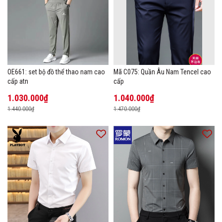
OE661: set bộ đồ thể thao nam cao
Mã C075: Quần Âu Nam Tencel cao
cấp atn
cấp
1.030.000₫
1.040.000₫
1.440.000₫
1.470.000₫