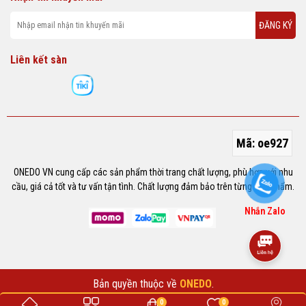
ĐĂNG KÝ
Liên kết sàn
Mã:
oe927
ONEDO VN cung cấp các sản phẩm thời trang chất lượng, phù hợp với nhu
cầu, giá cả tốt và tư vấn tận tình. Chất lượng đảm bảo trên từng sản phẩm.
Nhắn Zalo
Bản quyền thuộc về
ONEDO
.
0
0