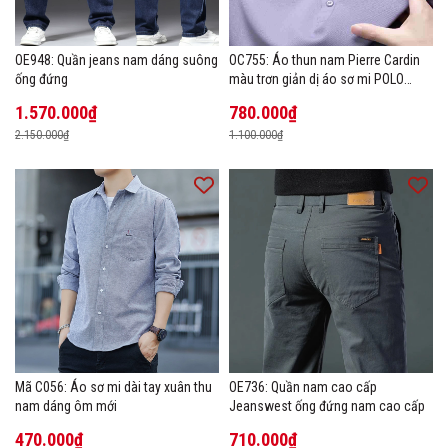
OE948: Quần jeans nam dáng suông
OC755: Áo thun nam Pierre Cardin
ống đứng
màu trơn giản dị áo sơ mi POLO
hàng đầu
1.570.000₫
780.000₫
2.150.000₫
1.100.000₫
Mã C056: Áo sơ mi dài tay xuân thu
OE736: Quần nam cao cấp
nam dáng ôm mới
Jeanswest ống đứng nam cao cấp
470.000₫
710.000₫