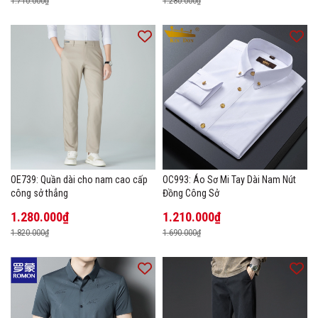
1.710.000₫
1.280.000₫
OE739: Quần dài cho nam cao cấp
OC993: Áo Sơ Mi Tay Dài Nam Nút
công sở thẳng
Đồng Công Sở
1.280.000₫
1.210.000₫
1.820.000₫
1.690.000₫