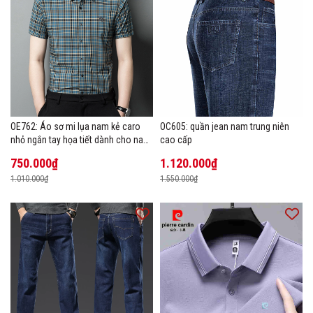
OE762: Áo sơ mi lụa nam kẻ caro
OC605: quần jean nam trung niên
nhỏ ngắn tay họa tiết dành cho nam
cao cấp
trung niên mặc công sở
750.000₫
1.120.000₫
1.010.000₫
1.550.000₫