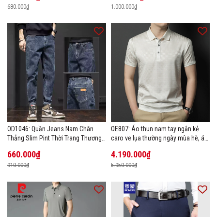
680.000₫
1.000.000₫
OD1046: Quần Jeans Nam Chân
OE807: Áo thun nam tay ngắn kẻ
Thẳng Slim Pint Thời Trang Thương
caro ve lụa thường ngày mùa hè, áo
Hiệu
thun POLO
660.000₫
4.190.000₫
910.000₫
5.950.000₫