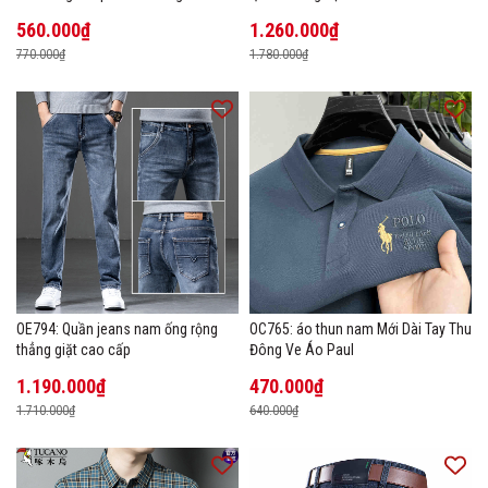
giãn thoáng khí
560.000₫
1.260.000₫
770.000₫
1.780.000₫
OE794: Quần jeans nam ống rộng
OC765: áo thun nam Mới Dài Tay Thu
thẳng giặt cao cấp
Đông Ve Áo Paul
1.190.000₫
470.000₫
1.710.000₫
640.000₫