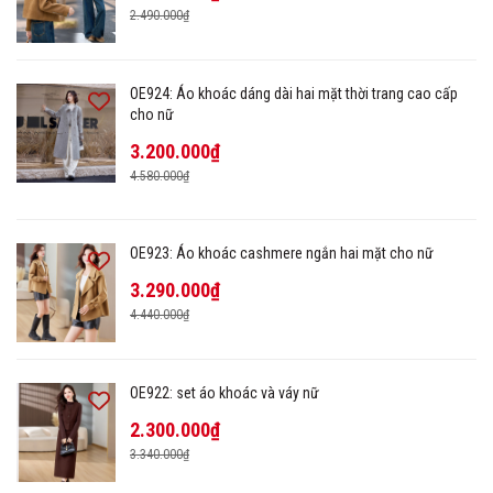
2.490.000₫
OE924: Áo khoác dáng dài hai mặt thời trang cao cấp
cho nữ
3.200.000₫
4.580.000₫
OE923: Áo khoác cashmere ngắn hai mặt cho nữ
3.290.000₫
4.440.000₫
OE922: set áo khoác và váy nữ
2.300.000₫
3.340.000₫