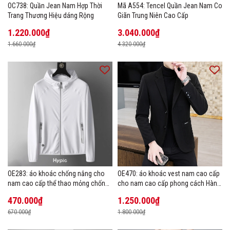
OC738: Quần Jean Nam Hợp Thời
Mã A554: Tencel Quần Jean Nam Co
Trang Thương Hiệu dáng Rộng
Giãn Trung Niên Cao Cấp
1.220.000₫
3.040.000₫
1.660.000₫
4.320.000₫
OE283: áo khoác chống nắng cho
OE470: áo khoác vest nam cao cấp
nam cao cấp thể thao mỏng chống
cho nam cao cấp phong cách Hàn
tia cực tím áo khoác thoáng khí
Quốc
470.000₫
1.250.000₫
670.000₫
1.800.000₫