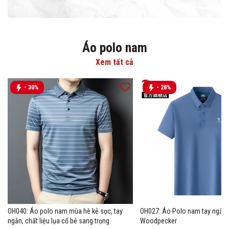
Áo polo nam
Xem tất cả
- 30%
- 28%
OH040: Áo polo nam mùa hè kẻ sọc, tay
OH027: Áo Polo nam tay ngắn 
ngắn, chất liệu lụa cổ bẻ sang trọng
Woodpecker