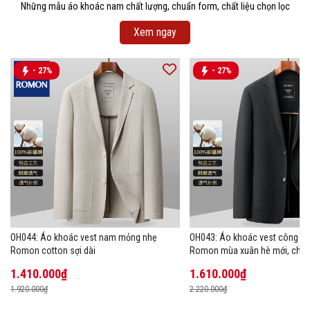
Những mẫu áo khoác nam chất lượng, chuẩn form, chất liệu chọn lọc
Xem ngay
- 27%
- 27%
OH044: Áo khoác vest nam mỏng nhẹ
OH043: Áo khoác vest công s
Romon cotton sợi dài
Romon mùa xuân hè mới, chất 
1.410.000₫
1.610.000₫
1.920.000₫
2.220.000₫