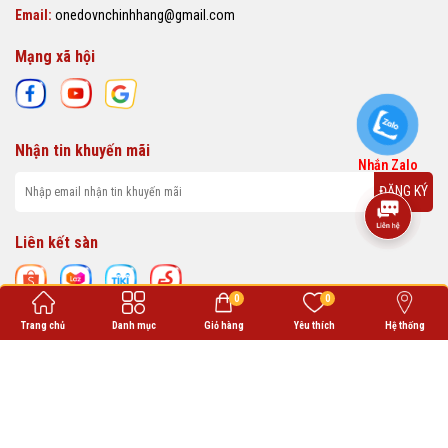
Email:
onedovnchinhhang@gmail.com
Mạng xã hội
Nhận tin khuyến mãi
Nhắn Zalo
ĐĂNG KÝ
Liên kết sàn
0
0
Trang chủ
Danh mục
Giỏ hàng
Yêu thích
Hệ thống
ONEDO VN cung cấp các sản phẩm thời trang chất lượng, phù hợp với nhu