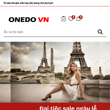
Vô vàn khuyến mãi hấp dẫn đang chờ đợi bạn!
0
0
Đại tiệc sale ngày lễ