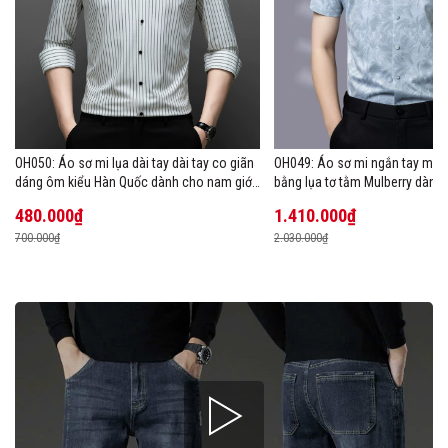
OH050: Áo sơ mi lụa dài tay dài tay co giãn
OH049: Áo sơ mi ngắn tay mùa
dáng ôm kiểu Hàn Quốc dành cho nam giới,
bằng lụa tơ tằm Mulberry dành
cỡ lớn
480.000₫
1.410.000₫
700.000₫
2.030.000₫