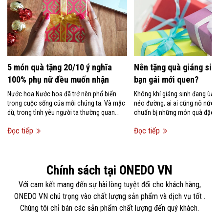
5 món quà tặng 20/10 ý nghĩa
Nên tặng quà giáng sinh
100% phụ nữ đều muốn nhận
bạn gái mới quen?
Nước hoa Nước hoa đã trở nên phổ biến
Không khí giáng sinh đang ùa 
trong cuộc sống của mỗi chúng ta. Và mặc
nẻo đường, ai ai cũng nô nức 
dù, trong tình yêu người ta thường quan
chuẩn bị những món quà đặc bi
niệm rằng không nên tặng...
người mình...
Đọc tiếp
Đọc tiếp
Chính sách tại ONEDO VN
Với cam kết mang đến sự hài lòng tuyệt đối cho khách hàng,
ONEDO VN chú trọng vào chất lượng sản phẩm và dịch vụ tốt .
Chúng tôi chỉ bán các sản phẩm chất lượng đến quý khách.