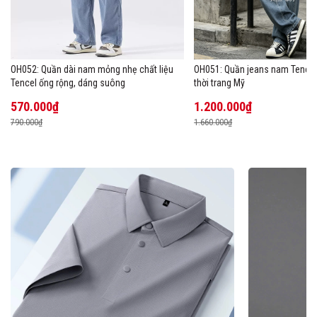
OH052: Quần dài nam mỏng nhẹ chất liệu
OH051: Quần jeans nam Tencel
Tencel ống rộng, dáng suông
thời trang Mỹ
570.000₫
1.200.000₫
790.000₫
1.660.000₫