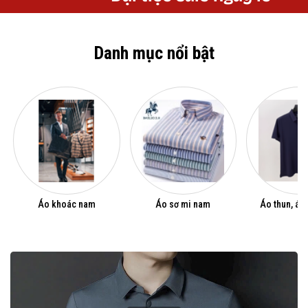
Danh mục nổi bật
Áo khoác nam
Áo sơ mi nam
Áo thun, áo