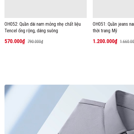
OH052: Quần dài nam mỏng nhẹ chất liệu
OH051: Quần jeans na
Tencel ống rộng, dáng suông
thời trang Mỹ
570.000₫
1.200.000₫
790.000₫
1.660.0