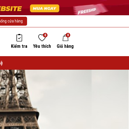
hống cửa hàng
0
0
Kiểm tra
Yêu thích
Giỏ hàng
hệ