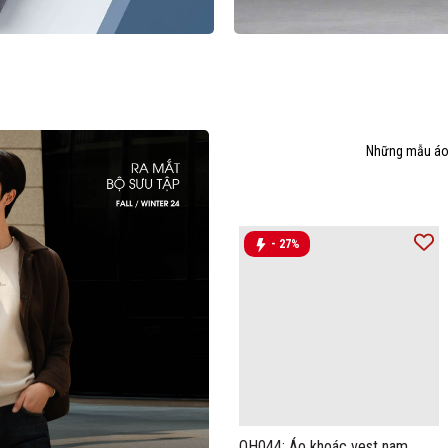
Những mẫu áo 
- 27%
OH044: Áo khoác vest nam