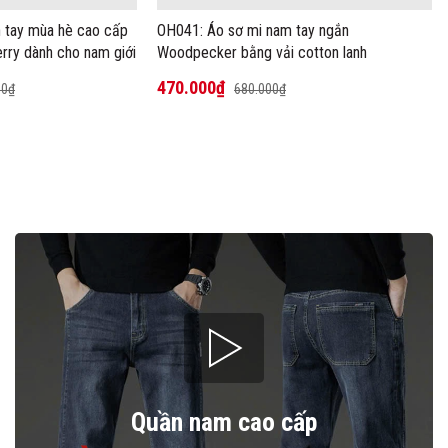
 tay mùa hè cao cấp
OH041: Áo sơ mi nam tay ngắn
rry dành cho nam giới
Woodpecker bằng vải cotton lanh
470.000₫
00₫
680.000₫
- 31%
- 27%
Quần nam cao cấp