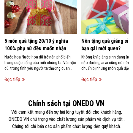
5 món quà tặng 20/10 ý nghĩa
Nên tặng quà giáng sinh
100% phụ nữ đều muốn nhận
bạn gái mới quen?
Nước hoa Nước hoa đã trở nên phổ biến
Không khí giáng sinh đang ùa 
trong cuộc sống của mỗi chúng ta. Và mặc
nẻo đường, ai ai cũng nô nức 
dù, trong tình yêu người ta thường quan
chuẩn bị những món quà đặc bi
niệm rằng không nên tặng...
người mình...
Đọc tiếp
Đọc tiếp
Chính sách tại ONEDO VN
Với cam kết mang đến sự hài lòng tuyệt đối cho khách hàng,
ONEDO VN chú trọng vào chất lượng sản phẩm và dịch vụ tốt .
Chúng tôi chỉ bán các sản phẩm chất lượng đến quý khách.