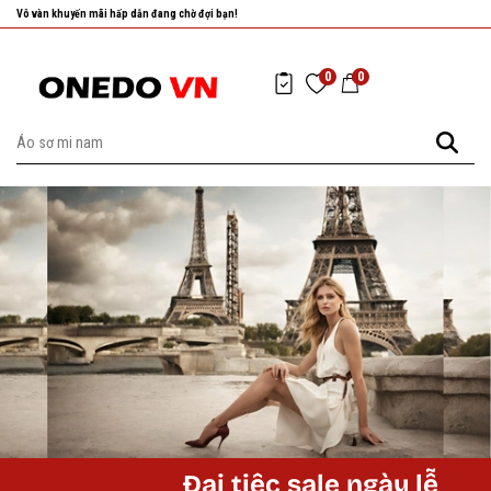
Vô vàn khuyến mãi hấp dẫn đang chờ đợi bạn!
0
0
Đại tiệc sale ngày lễ