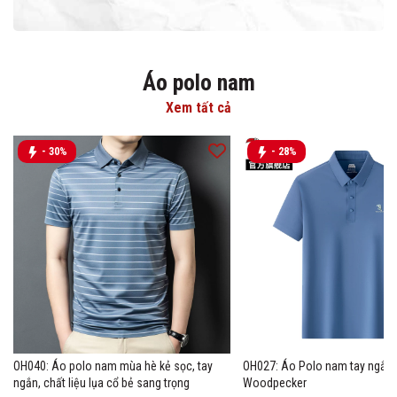
Áo polo nam
Xem tất cả
- 30%
- 28%
OH040: Áo polo nam mùa hè kẻ sọc, tay
OH027: Áo Polo nam tay ngắn 
ngắn, chất liệu lụa cổ bẻ sang trọng
Woodpecker