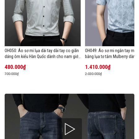
OH050: Áo sơ mi lụa dài tay dài tay co giãn
OH049: Áo sơ mi ngắn tay mùa
dáng ôm kiểu Hàn Quốc dành cho nam giới,
bằng lụa tơ tằm Mulberry dành
cỡ lớn
480.000₫
1.410.000₫
700.000₫
2.030.000₫