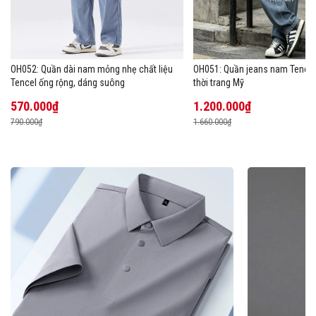
OH052: Quần dài nam mỏng nhẹ chất liệu
OH051: Quần jeans nam Tencel
Tencel ống rộng, dáng suông
thời trang Mỹ
570.000₫
1.200.000₫
790.000₫
1.660.000₫