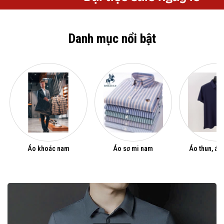
Danh mục nổi bật
Áo khoác nam
Áo sơ mi nam
Áo thun, áo