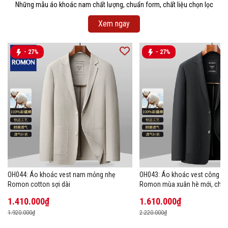
Những mẫu áo khoác nam chất lượng, chuẩn form, chất liệu chọn lọc
Xem ngay
- 27%
- 27%
OH044: Áo khoác vest nam mỏng nhẹ
OH043: Áo khoác vest công s
Romon cotton sợi dài
Romon mùa xuân hè mới, chất 
1.410.000₫
1.610.000₫
1.920.000₫
2.220.000₫