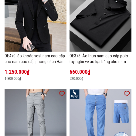
OE470: áo khoác vest nam cao cấp
OE373: Áo thun nam cao cấp polo
cho nam cao cấp phong cách Hàn
tay ngắn ve áo lụa băng cho nam
Quốc
cao cấp Áo phông mùa hè
1.250.000₫
660.000₫
1.800.000₫
920.000₫