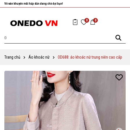
Nhanh tay chọn cho mình những sản phẩm ưng ý nhất!
0
0
Trang chủ
Áo khoác nữ
OD688: áo khoác nữ trung niên cao cấp