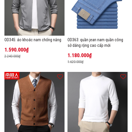
OD345: áo khoác nam chống nắng
OD363: quần jean nam quần công
sở dáng rộng cao cấp mới
1.590.000₫
1.180.000₫
2.240.000₫
1.620.000₫