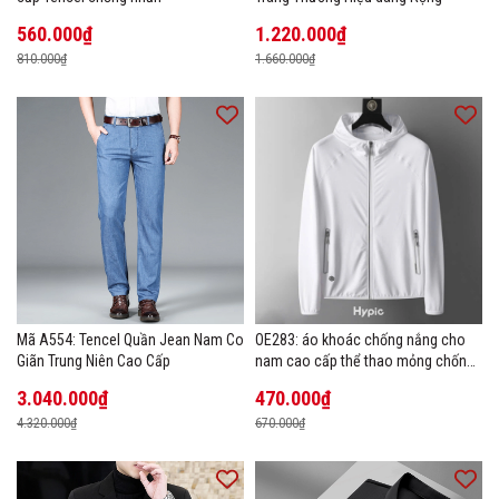
560.000₫
1.220.000₫
810.000₫
1.660.000₫
Mã A554: Tencel Quần Jean Nam Co
OE283: áo khoác chống nắng cho
Giãn Trung Niên Cao Cấp
nam cao cấp thể thao mỏng chống
tia cực tím áo khoác thoáng khí
3.040.000₫
470.000₫
4.320.000₫
670.000₫