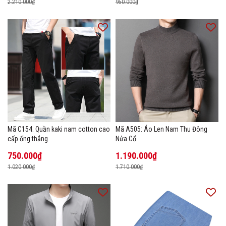
2.210.000₫
950.000₫
Mã C154: Quần kaki nam cotton cao
Mã A505: Áo Len Nam Thu Đông
cấp ống thẳng
Nửa Cổ
750.000₫
1.190.000₫
1.020.000₫
1.710.000₫