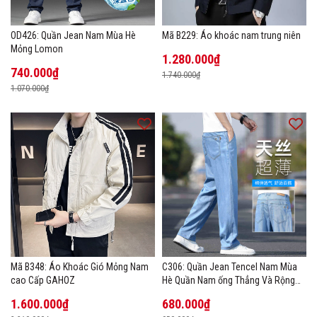
OD426: Quần Jean Nam Mùa Hè
Mã B229: Áo khoác nam trung niên
Mỏng Lomon
1.280.000₫
740.000₫
1.740.000₫
1.070.000₫
Mã B348: Áo Khoác Gió Mỏng Nam
C306: Quần Jean Tencel Nam Mùa
cao Cấp GAHOZ
Hè Quần Nam ống Thẳng Và Rộng
New Ice Silk
1.600.000₫
680.000₫