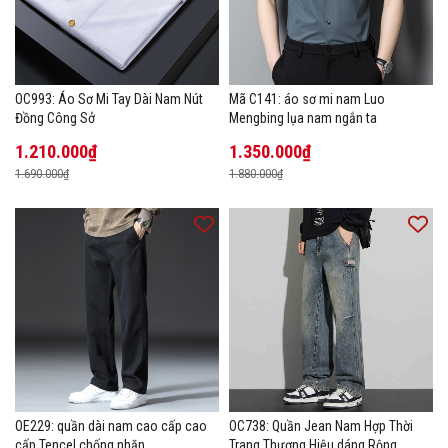
OC993: Áo Sơ Mi Tay Dài Nam Nút
Mã C141: áo sơ mi nam Luo
Đồng Công Sở
Mengbing lụa nam ngắn ta
1.210.000₫
1.350.000₫
1.690.000₫
1.880.000₫
OE229: quần dài nam cao cấp cao
OC738: Quần Jean Nam Hợp Thời
cấp Tencel chống nhăn
Trang Thương Hiệu dáng Rộng