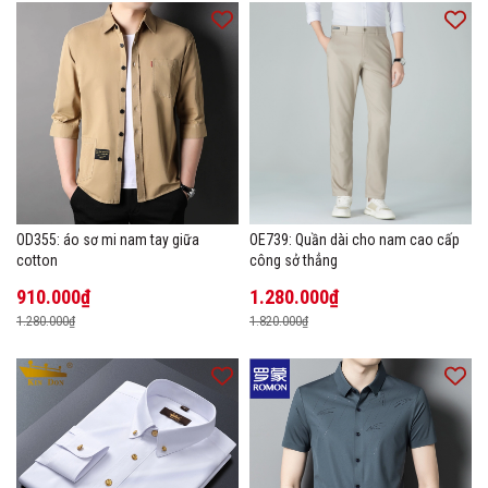
OD355: áo sơ mi nam tay giữa
OE739: Quần dài cho nam cao cấp
cotton
công sở thẳng
910.000₫
1.280.000₫
1.280.000₫
1.820.000₫