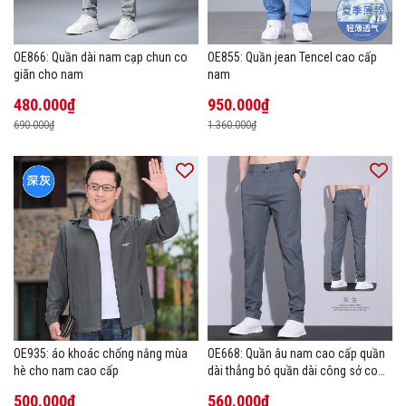
OE866: Quần dài nam cạp chun co
OE855: Quần jean Tencel cao cấp
giãn cho nam
nam
480.000₫
950.000₫
690.000₫
1.360.000₫
OE935: áo khoác chống nắng mùa
OE668: Quần âu nam cao cấp quần
hè cho nam cao cấp
dài thẳng bó quần dài công sở co
giãn thoáng khí
500.000₫
560.000₫