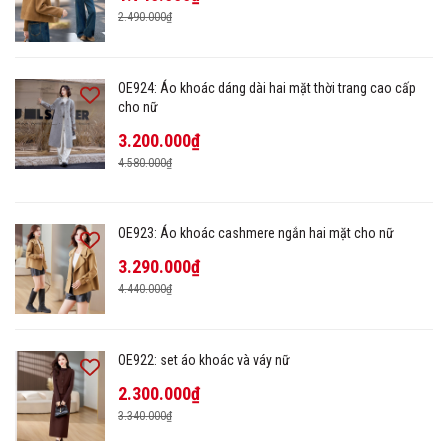
2.490.000₫
OE924: Áo khoác dáng dài hai mặt thời trang cao cấp
cho nữ
3.200.000₫
4.580.000₫
OE923: Áo khoác cashmere ngắn hai mặt cho nữ
3.290.000₫
4.440.000₫
OE922: set áo khoác và váy nữ
2.300.000₫
3.340.000₫