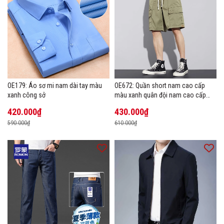
OE179: Áo sơ mi nam dài tay màu
OE672: Quần short nam cao cấp
xanh công sở
màu xanh quân đội nam cao cấp
mùa hè
420.000₫
430.000₫
590.000₫
610.000₫