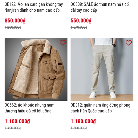
OE122: Áo len cardigan không tay
OC308: SALE áo thun nam nửa cổ
Nanjiren dành cho nam cao cấp,
dài tay cao cấp
850.000₫
550.000₫
1.200.000₫
1.070.000₫
OC562: áo khoác nhung nam
OD312: quần nam ống đứng phong
thương hiệu có cổ lót bông
cách Hàn Quốc cao cấp
1.100.000₫
1.180.000₫
1.490.000₫
1.600.000₫