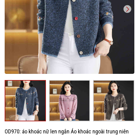
OD970: áo khoác nữ len ngắn Áo khoác ngoài trung niên