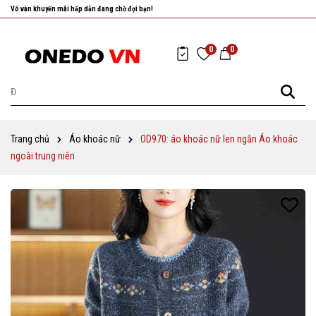
Nhanh tay chọn cho mình những sản phẩm ưng ý nhất!
0
0
Trang chủ
Áo khoác nữ
OD970: áo khoác nữ len ngắn Áo khoác
ngoài trung niên