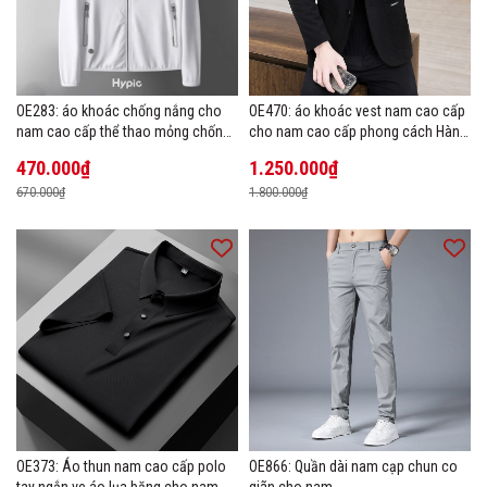
OE283: áo khoác chống nắng cho
OE470: áo khoác vest nam cao cấp
nam cao cấp thể thao mỏng chống
cho nam cao cấp phong cách Hàn
tia cực tím áo khoác thoáng khí
Quốc
470.000₫
1.250.000₫
670.000₫
1.800.000₫
OE373: Áo thun nam cao cấp polo
OE866: Quần dài nam cạp chun co