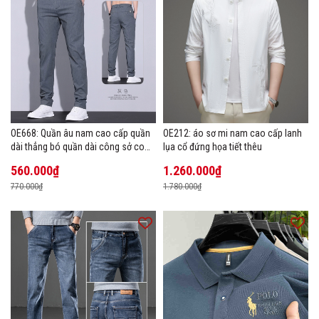
OE668: Quần âu nam cao cấp quần
OE212: áo sơ mi nam cao cấp lanh
dài thẳng bó quần dài công sở co
lụa cổ đứng họa tiết thêu
giãn thoáng khí
560.000₫
1.260.000₫
770.000₫
1.780.000₫