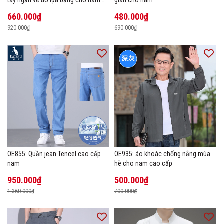
tay ngắn ve áo lụa băng cho nam
giãn cho nam
cao cấp Áo phông mùa hè
660.000₫
480.000₫
920.000₫
690.000₫
OE855: Quần jean Tencel cao cấp
OE935: áo khoác chống nắng mùa
nam
hè cho nam cao cấp
950.000₫
500.000₫
1.360.000₫
700.000₫