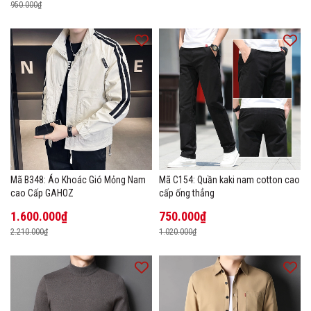
950.000₫
Mã B348: Áo Khoác Gió Mỏng Nam
Mã C154: Quần kaki nam cotton cao
cao Cấp GAHOZ
cấp ống thẳng
1.600.000₫
750.000₫
2.210.000₫
1.020.000₫