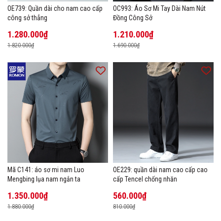
OE739: Quần dài cho nam cao cấp
OC993: Áo Sơ Mi Tay Dài Nam Nút
công sở thẳng
Đồng Công Sở
1.280.000₫
1.210.000₫
1.820.000₫
1.690.000₫
Mã C141: áo sơ mi nam Luo
OE229: quần dài nam cao cấp cao
Mengbing lụa nam ngắn ta
cấp Tencel chống nhăn
1.350.000₫
560.000₫
1.880.000₫
810.000₫