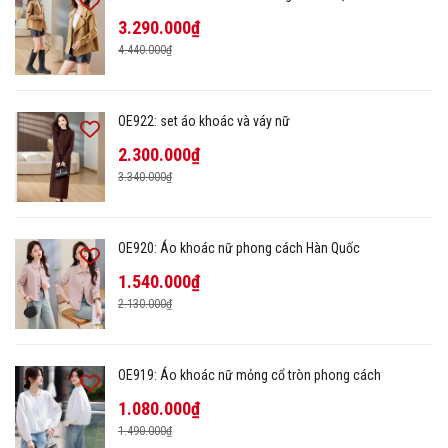
3.290.000₫
4.440.000₫
OE922: set áo khoác và váy nữ
2.300.000₫
3.340.000₫
OE920: Áo khoác nữ phong cách Hàn Quốc
1.540.000₫
2.130.000₫
OE919: Áo khoác nữ mỏng cổ tròn phong cách
1.080.000₫
1.490.000₫