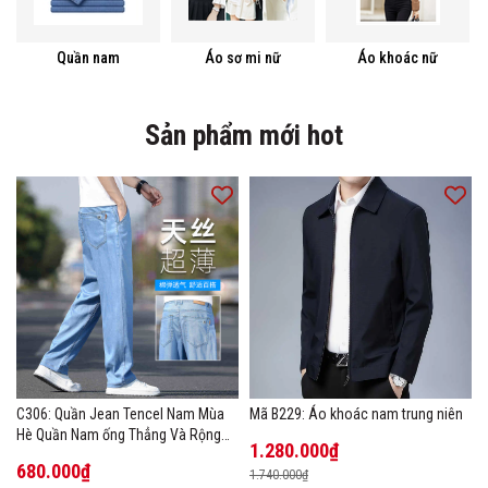
Quần nam
Áo sơ mi nữ
Áo khoác nữ
Sản phẩm mới hot
C306: Quần Jean Tencel Nam Mùa
Mã B229: Áo khoác nam trung niên
Hè Quần Nam ống Thẳng Và Rộng
1.280.000₫
New Ice Silk
680.000₫
1.740.000₫