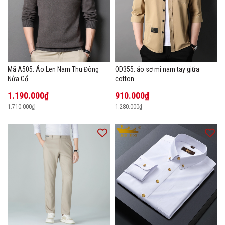
Mã A505: Áo Len Nam Thu Đông
OD355: áo sơ mi nam tay giữa
Nửa Cổ
cotton
1.190.000₫
910.000₫
1.710.000₫
1.280.000₫