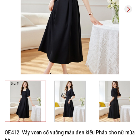
OE412: Váy voan cổ vuông màu đen kiểu Pháp cho nữ mùa