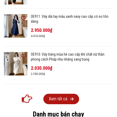
OE911: Váy dài tay màu xanh navy cao cấp có eo tôn
dáng
2.950.000₫
4.010.000₫
OE910: Váy trắng mùa hè cao cấp khí chất nữ thần
phong cách Pháp nhẹ nhàng sang trọng
2.030.000₫
2.780.000₫
Xem tất cả
Danh mục bán chạy