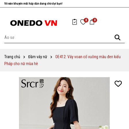
Vô vàn khuyến mãi hấp dẫn đang chờ đợi bạn!
0
0
Trang chủ
Đầm váy nữ
OE412: Váy voan cổ vuông màu đen kiểu
Pháp cho nữ mùa hè