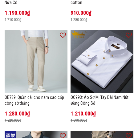
Nửa Cổ
cotton
1.190.000₫
910.000₫
1.710.000₫
1.280.000₫
OE739: Quần dài cho nam cao cấp
OC993: Áo Sơ Mi Tay Dài Nam Nút
công sở thẳng
Đồng Công Sở
1.280.000₫
1.210.000₫
1.820.000₫
1.690.000₫