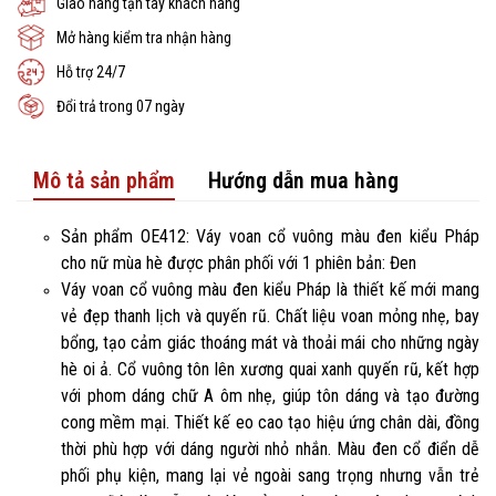
Giao hàng tận tay khách hàng
Mở hàng kiểm tra nhận hàng
Hỗ trợ 24/7
Đổi trả trong 07 ngày
Mô tả sản phẩm
Hướng dẫn mua hàng
Sản phẩm OE412: Váy voan cổ vuông màu đen kiểu Pháp
cho nữ mùa hè được phân phối với 1 phiên bản: Đen
Váy voan cổ vuông màu đen kiểu Pháp là thiết kế mới mang
vẻ đẹp thanh lịch và quyến rũ. Chất liệu voan mỏng nhẹ, bay
bổng, tạo cảm giác thoáng mát và thoải mái cho những ngày
hè oi ả. Cổ vuông tôn lên xương quai xanh quyến rũ, kết hợp
với phom dáng chữ A ôm nhẹ, giúp tôn dáng và tạo đường
cong mềm mại. Thiết kế eo cao tạo hiệu ứng chân dài, đồng
thời phù hợp với dáng người nhỏ nhắn. Màu đen cổ điển dễ
phối phụ kiện, mang lại vẻ ngoài sang trọng nhưng vẫn trẻ