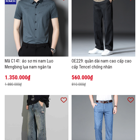
Mã C141: áo sơ mi nam Luo
OE229: quần dài nam cao cấp cao
Mengbing lụa nam ngắn ta
cấp Tencel chống nhăn
1.350.000₫
560.000₫
1.880.000₫
810.000₫