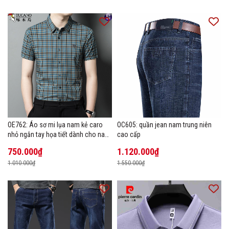
OE762: Áo sơ mi lụa nam kẻ caro
OC605: quần jean nam trung niên
nhỏ ngắn tay họa tiết dành cho nam
cao cấp
trung niên mặc công sở
750.000₫
1.120.000₫
1.010.000₫
1.550.000₫