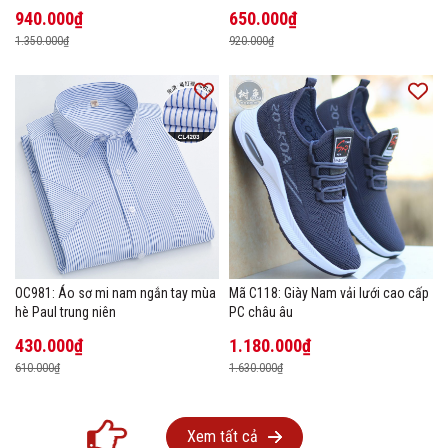
size lớn
thường ngày
940.000₫
650.000₫
1.350.000₫
920.000₫
OC981: Áo sơ mi nam ngắn tay mùa
Mã C118: Giày Nam vải lưới cao cấp
hè Paul trung niên
PC châu âu
430.000₫
1.180.000₫
610.000₫
1.630.000₫
Xem tất cả