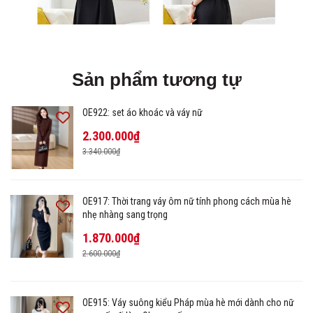
Sản phẩm tương tự
OE922: set áo khoác và váy nữ
2.300.000₫
3.340.000₫
OE917: Thời trang váy ôm nữ tính phong cách mùa hè
nhẹ nhàng sang trọng
1.870.000₫
2.600.000₫
OE915: Váy suông kiểu Pháp mùa hè mới dành cho nữ