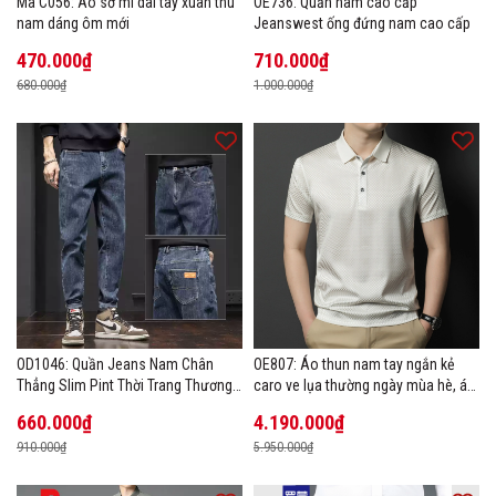
Mã C056: Áo sơ mi dài tay xuân thu
OE736: Quần nam cao cấp
nam dáng ôm mới
Jeanswest ống đứng nam cao cấp
470.000₫
710.000₫
680.000₫
1.000.000₫
OD1046: Quần Jeans Nam Chân
OE807: Áo thun nam tay ngắn kẻ
Thẳng Slim Pint Thời Trang Thương
caro ve lụa thường ngày mùa hè, áo
Hiệu
thun POLO
660.000₫
4.190.000₫
910.000₫
5.950.000₫