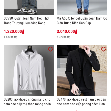
OC738: Quần Jean Nam Hợp Thời
Mã A554: Tencel Quần Jean Nam Co
Trang Thương Hiệu dáng Rộng
Giãn Trung Niên Cao Cấp
1.220.000₫
3.040.000₫
1.660.000₫
4.320.000₫
OE283: áo khoác chống nắng cho
OE470: áo khoác vest nam cao cấp
nam cao cấp thể thao mỏng chống
cho nam cao cấp phong cách Hàn
tia cực tím áo khoác thoáng khí
Quốc