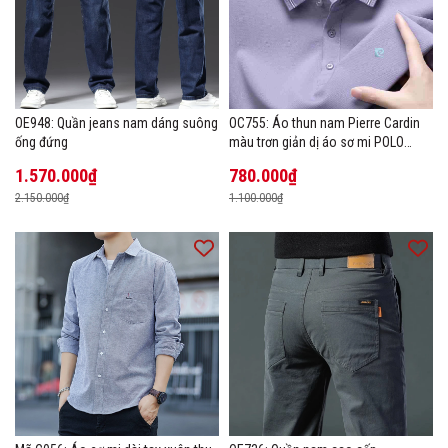
OE948: Quần jeans nam dáng suông
OC755: Áo thun nam Pierre Cardin
ống đứng
màu trơn giản dị áo sơ mi POLO
hàng đầu
1.570.000₫
780.000₫
2.150.000₫
1.100.000₫