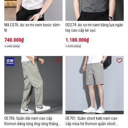
Mã C076: áo sơ mi nam basic slim-
OD274: áo sơ mi nam băng lụa ngắn
fit
tay cao cấp kẻ sọc
740.000₫
1.180.000₫
1.040.000₫
1.590.000₫
OE706: Quần dài nam cao cấp
OE701: Quần short kaki nam cao
Romon dáng rộng ống rộng thẳng
cấp mùa hè Romon quần short