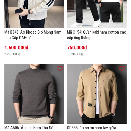
Mã B348: Áo Khoác Gió Mỏng Nam
Mã C154: Quần kaki nam cotton cao
cao Cấp GAHOZ
cấp ống thẳng
1.600.000₫
750.000₫
2.210.000₫
1.020.000₫
Mã A505: Áo Len Nam Thu Đông
OD355: áo sơ mi nam tay giữa