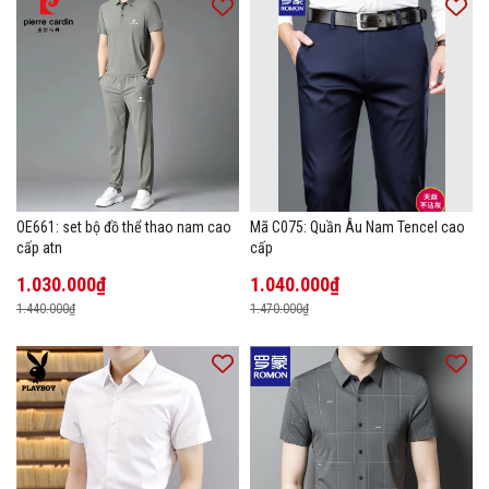
OE661: set bộ đồ thể thao nam cao
Mã C075: Quần Âu Nam Tencel cao
cấp atn
cấp
1.030.000₫
1.040.000₫
1.440.000₫
1.470.000₫