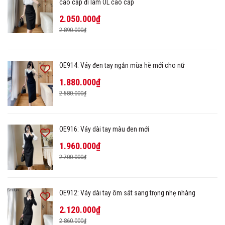
cao cấp đi làm OL cao cấp
2.050.000₫
2.890.000₫
OE914: Váy đen tay ngắn mùa hè mới cho nữ
1.880.000₫
2.580.000₫
OE916: Váy dài tay màu đen mới
1.960.000₫
2.700.000₫
OE912: Váy dài tay ôm sát sang trọng nhẹ nhàng
2.120.000₫
2.860.000₫