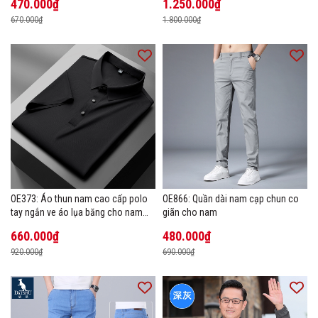
470.000₫
1.250.000₫
670.000₫
1.800.000₫
OE373: Áo thun nam cao cấp polo
OE866: Quần dài nam cạp chun co
tay ngắn ve áo lụa băng cho nam
giãn cho nam
cao cấp Áo phông mùa hè
660.000₫
480.000₫
920.000₫
690.000₫