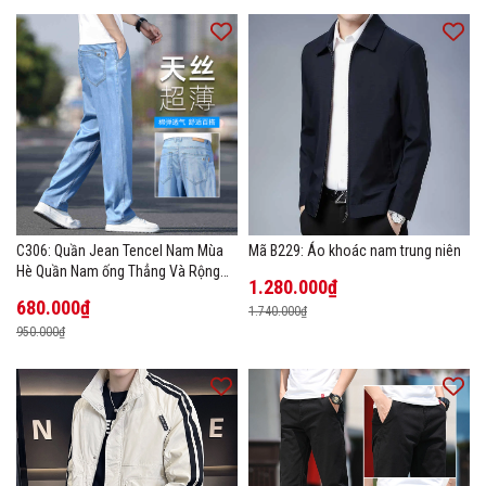
C306: Quần Jean Tencel Nam Mùa
Mã B229: Áo khoác nam trung niên
Hè Quần Nam ống Thẳng Và Rộng
1.280.000₫
New Ice Silk
680.000₫
1.740.000₫
950.000₫