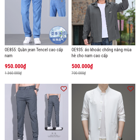
OE855: Quần jean Tencel cao cấp
OE935: áo khoác chống nắng mùa
nam
hè cho nam cao cấp
950.000₫
500.000₫
1.360.000₫
700.000₫