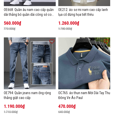
OE668: Quần âu nam cao cấp quần
OE212: áo sơ mi nam cao cấp lanh
dài thẳng bó quần dài công sở co
lụa cổ đứng họa tiết thêu
giãn thoáng khí
560.000₫
1.260.000₫
770.000₫
1.780.000₫
OE794: Quần jeans nam ống rộng
OC765: áo thun nam Mới Dài Tay Thu
thẳng giặt cao cấp
Đông Ve Áo Paul
1.190.000₫
470.000₫
1.710.000₫
640.000₫