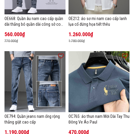
OE668: Quần âu nam cao cấp quần
OE212: áo sơ mi nam cao cấp lanh
dài thẳng bó quần dài công sở co
lụa cổ đứng họa tiết thêu
giãn thoáng khí
560.000₫
1.260.000₫
770.000₫
1.780.000₫
OE794: Quần jeans nam ống rộng
OC765: áo thun nam Mới Dài Tay Thu
thẳng giặt cao cấp
Đông Ve Áo Paul
1.190.000₫
470.000₫