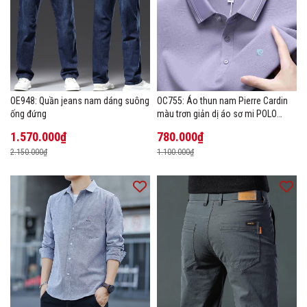
OE948: Quần jeans nam dáng suông
OC755: Áo thun nam Pierre Cardin
ống đứng
màu trơn giản dị áo sơ mi POLO
hàng đầu
1.570.000₫
780.000₫
2.150.000₫
1.100.000₫