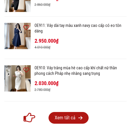
2.860.000₫
OE911: Váy dài tay màu xanh navy cao cấp có eo tôn
dáng
2.950.000₫
4.010.000₫
OE910: Váy trắng mùa hè cao cấp khí chất nữ thần
phong cách Pháp nhẹ nhàng sang trọng
2.030.000₫
2.780.000₫
Xem tất cả