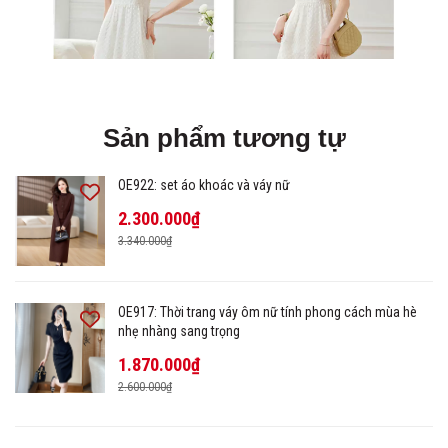
Sản phẩm tương tự
OE922: set áo khoác và váy nữ
2.300.000₫
3.340.000₫
OE917: Thời trang váy ôm nữ tính phong cách mùa hè
nhẹ nhàng sang trọng
1.870.000₫
2.600.000₫