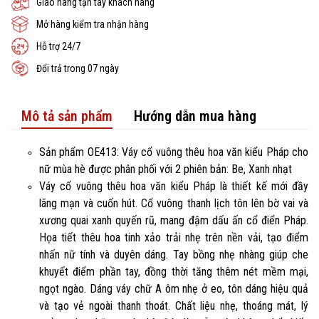
Giao hàng tận tay khách hàng
Mở hàng kiểm tra nhận hàng
Hỗ trợ 24/7
Đổi trả trong 07 ngày
Mô tả sản phẩm
Hướng dẫn mua hàng
Sản phẩm OE413: Váy cổ vuông thêu hoa văn kiểu Pháp cho
nữ mùa hè được phân phối với 2 phiên bản: Be, Xanh nhạt
Váy cổ vuông thêu hoa văn kiểu Pháp là thiết kế mới đầy
lãng mạn và cuốn hút. Cổ vuông thanh lịch tôn lên bờ vai và
xương quai xanh quyến rũ, mang đậm dấu ấn cổ điển Pháp.
Họa tiết thêu hoa tinh xảo trải nhẹ trên nền vải, tạo điểm
nhấn nữ tính và duyên dáng. Tay bồng nhẹ nhàng giúp che
khuyết điểm phần tay, đồng thời tăng thêm nét mềm mại,
ngọt ngào. Dáng váy chữ A ôm nhẹ ở eo, tôn dáng hiệu quả
và tạo vẻ ngoài thanh thoát. Chất liệu nhẹ, thoáng mát, lý