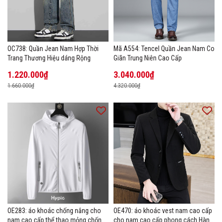
OC738: Quần Jean Nam Hợp Thời
Mã A554: Tencel Quần Jean Nam Co
Trang Thương Hiệu dáng Rộng
Giãn Trung Niên Cao Cấp
1.220.000₫
3.040.000₫
1.660.000₫
4.320.000₫
OE283: áo khoác chống nắng cho
OE470: áo khoác vest nam cao cấp
nam cao cấp thể thao mỏng chống
cho nam cao cấp phong cách Hàn