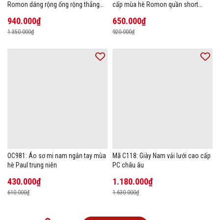
Romon dáng rộng ống rộng thẳng
cấp mùa hè Romon quần short
size lớn
thường ngày
940.000₫
650.000₫
1.350.000₫
920.000₫
OC981: Áo sơ mi nam ngắn tay mùa
Mã C118: Giày Nam vải lưới cao cấp
hè Paul trung niên
PC châu âu
430.000₫
1.180.000₫
610.000₫
1.630.000₫