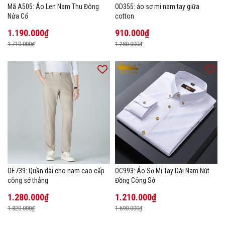
Mã A505: Áo Len Nam Thu Đông
OD355: áo sơ mi nam tay giữa
Nửa Cổ
cotton
1.190.000₫
910.000₫
1.710.000₫
1.280.000₫
OE739: Quần dài cho nam cao cấp
OC993: Áo Sơ Mi Tay Dài Nam Nút
công sở thẳng
Đồng Công Sở
1.280.000₫
1.210.000₫
1.820.000₫
1.690.000₫