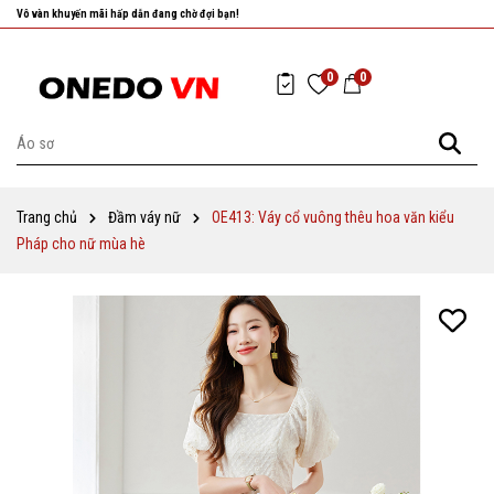
Vô vàn khuyến mãi hấp dẫn đang chờ đợi bạn!
Nhanh tay chọn cho mình những sản phẩm ưng ý nhất!
0
0
Trang chủ
Đầm váy nữ
OE413: Váy cổ vuông thêu hoa văn kiểu
Pháp cho nữ mùa hè