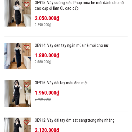
OE915: Váy suông kiểu Pháp mùa hè mới dành cho nữ
cao cấp đi làm OL cao cấp
2.050.000₫
2.890.000₫
OE914: Váy đen tay ngắn mùa hè mới cho nữ
1.880.000₫
2.580.000₫
OE916: Váy dài tay màu đen mới
1.960.000₫
2.700.000₫
OE912: Váy dài tay ôm sát sang trọng nhẹ nhàng
2.120.000₫