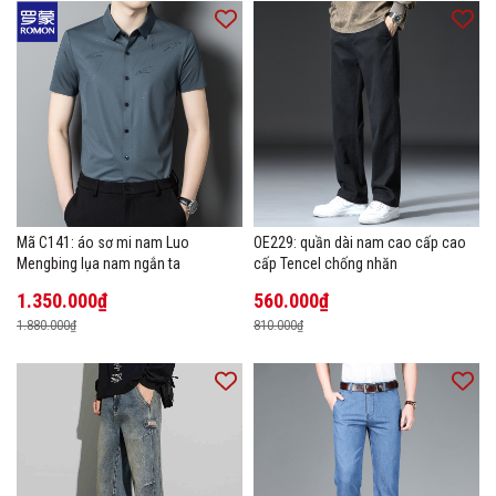
Mã C141: áo sơ mi nam Luo
OE229: quần dài nam cao cấp cao
Mengbing lụa nam ngắn ta
cấp Tencel chống nhăn
1.350.000₫
560.000₫
1.880.000₫
810.000₫