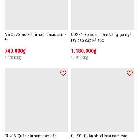
Mã C076: áo sơ mi nam basic slim-
OD274: áo sơ mi nam băng lụa ngắn
fit
tay cao cấp kẻ sọc
740.000₫
1.180.000₫
1.040.000₫
1.590.000₫
OE706: Quần dài nam cao cấp
OE701: Quần short kaki nam cao