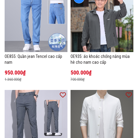
OE855: Quần jean Tencel cao cấp
OE935: áo khoác chống nắng mùa
nam
hè cho nam cao cấp
950.000₫
500.000₫
1.360.000₫
700.000₫