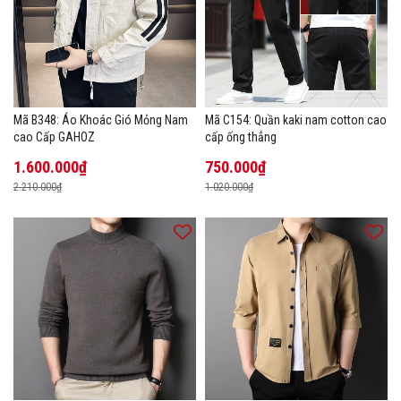
Mã B348: Áo Khoác Gió Mỏng Nam
Mã C154: Quần kaki nam cotton cao
cao Cấp GAHOZ
cấp ống thẳng
1.600.000₫
750.000₫
2.210.000₫
1.020.000₫