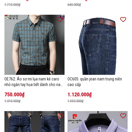
1.710.000₫
640.000₫
OE762: Áo sơ mi lụa nam kẻ caro
OC605: quần jean nam trung niên
nhỏ ngắn tay họa tiết dành cho nam
cao cấp
trung niên mặc công sở
750.000₫
1.120.000₫
1.010.000₫
1.550.000₫