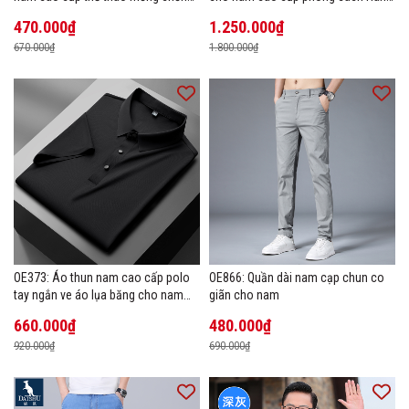
tia cực tím áo khoác thoáng khí
Quốc
470.000₫
1.250.000₫
670.000₫
1.800.000₫
OE373: Áo thun nam cao cấp polo
OE866: Quần dài nam cạp chun co
tay ngắn ve áo lụa băng cho nam
giãn cho nam
cao cấp Áo phông mùa hè
660.000₫
480.000₫
920.000₫
690.000₫