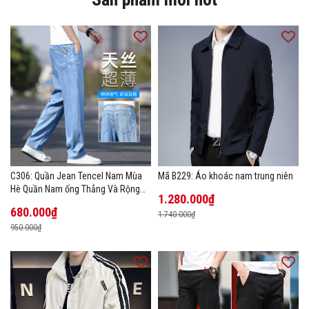
C306: Quần Jean Tencel Nam Mùa
Mã B229: Áo khoác nam trung niên
Hè Quần Nam ống Thẳng Và Rộng
1.280.000₫
New Ice Silk
680.000₫
1.740.000₫
950.000₫