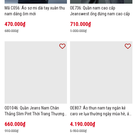
Mã C056: Áo sơ mi dài tay xuân thu
OE736: Quần nam cao cấp
nam dáng ôm mới
Jeanswest ống đứng nam cao cấp
470.000₫
710.000₫
680.000₫
1.000.000₫
OD1046: Quần Jeans Nam Chân
OE807: Áo thun nam tay ngắn kẻ
Thẳng Slim Pint Thời Trang Thương
caro ve lụa thường ngày mùa hè, áo
Hiệu
thun POLO
660.000₫
4.190.000₫
910.000₫
5.950.000₫