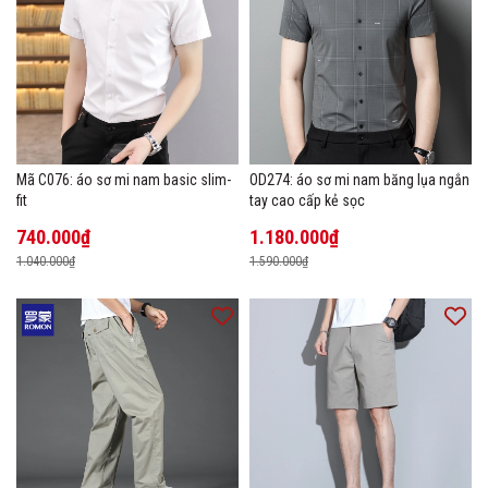
Mã C076: áo sơ mi nam basic slim-
OD274: áo sơ mi nam băng lụa ngắn
fit
tay cao cấp kẻ sọc
740.000₫
1.180.000₫
1.040.000₫
1.590.000₫