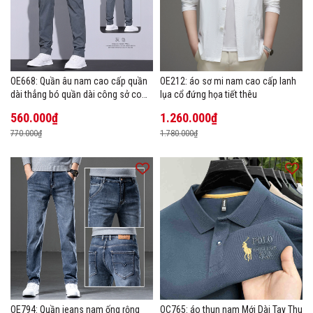
OE668: Quần âu nam cao cấp quần
OE212: áo sơ mi nam cao cấp lanh
dài thẳng bó quần dài công sở co
lụa cổ đứng họa tiết thêu
giãn thoáng khí
560.000₫
1.260.000₫
770.000₫
1.780.000₫
OE794: Quần jeans nam ống rộng
OC765: áo thun nam Mới Dài Tay Thu