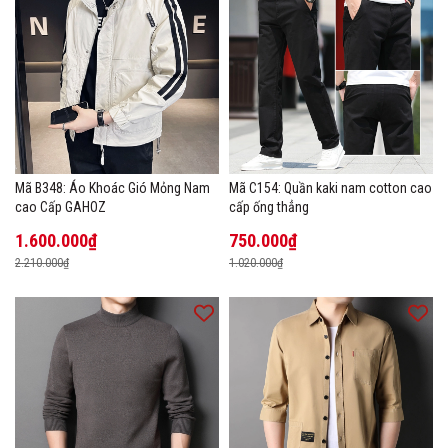
Mã B348: Áo Khoác Gió Mỏng Nam
Mã C154: Quần kaki nam cotton cao
cao Cấp GAHOZ
cấp ống thẳng
1.600.000₫
750.000₫
2.210.000₫
1.020.000₫