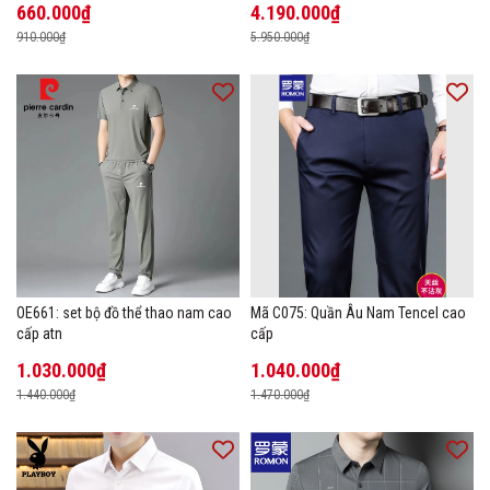
660.000₫
4.190.000₫
910.000₫
5.950.000₫
OE661: set bộ đồ thể thao nam cao
Mã C075: Quần Âu Nam Tencel cao
cấp atn
cấp
1.030.000₫
1.040.000₫
1.440.000₫
1.470.000₫