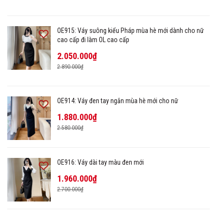
OE915: Váy suông kiểu Pháp mùa hè mới dành cho nữ
cao cấp đi làm OL cao cấp
2.050.000₫
2.890.000₫
OE914: Váy đen tay ngắn mùa hè mới cho nữ
1.880.000₫
2.580.000₫
OE916: Váy dài tay màu đen mới
1.960.000₫
2.700.000₫