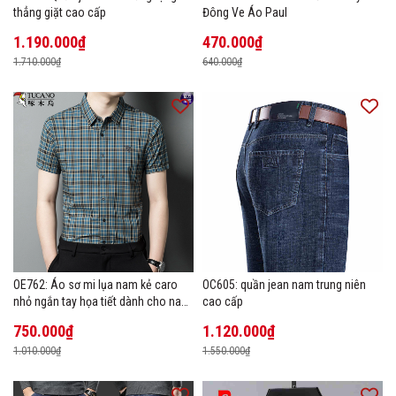
thẳng giặt cao cấp
Đông Ve Áo Paul
1.190.000₫
470.000₫
1.710.000₫
640.000₫
OE762: Áo sơ mi lụa nam kẻ caro
OC605: quần jean nam trung niên
nhỏ ngắn tay họa tiết dành cho nam
cao cấp
trung niên mặc công sở
750.000₫
1.120.000₫
1.010.000₫
1.550.000₫