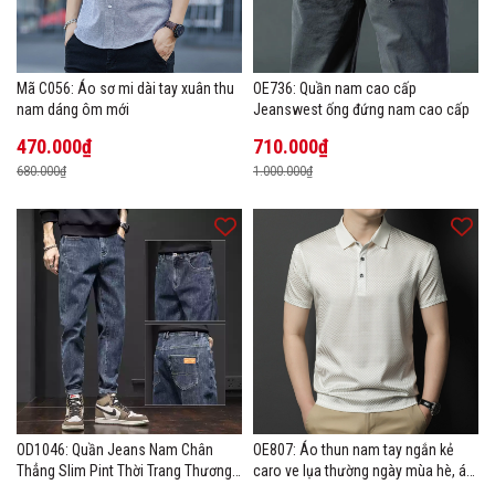
Mã C056: Áo sơ mi dài tay xuân thu
OE736: Quần nam cao cấp
nam dáng ôm mới
Jeanswest ống đứng nam cao cấp
470.000₫
710.000₫
680.000₫
1.000.000₫
OD1046: Quần Jeans Nam Chân
OE807: Áo thun nam tay ngắn kẻ
Thẳng Slim Pint Thời Trang Thương
caro ve lụa thường ngày mùa hè, áo
Hiệu
thun POLO