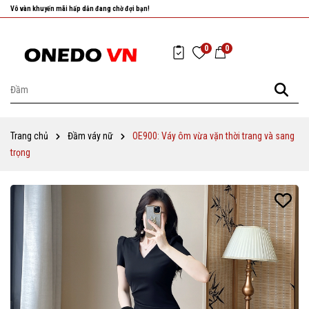
Nhanh tay chọn cho mình những sản phẩm ưng ý nhất!
0
0
Trang chủ
Đầm váy nữ
OE900: Váy ôm vừa vặn thời trang và sang
trọng