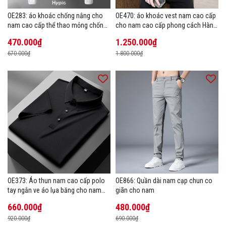
OE283: áo khoác chống nắng cho
OE470: áo khoác vest nam cao cấp
nam cao cấp thể thao mỏng chống
cho nam cao cấp phong cách Hàn
tia cực tím áo khoác thoáng khí
Quốc
470.000₫
1.250.000₫
670.000₫
1.800.000₫
OE373: Áo thun nam cao cấp polo
OE866: Quần dài nam cạp chun co
tay ngắn ve áo lụa băng cho nam
giãn cho nam
cao cấp Áo phông mùa hè
660.000₫
480.000₫
920.000₫
690.000₫