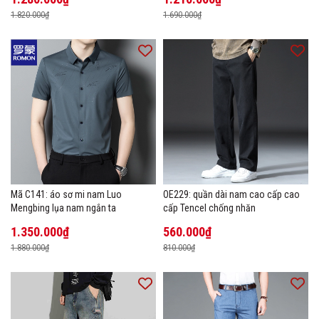
1.820.000₫
1.690.000₫
Mã C141: áo sơ mi nam Luo
OE229: quần dài nam cao cấp cao
Mengbing lụa nam ngắn ta
cấp Tencel chống nhăn
1.350.000₫
560.000₫
1.880.000₫
810.000₫