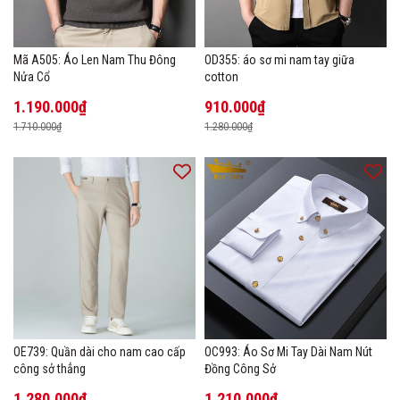
Mã A505: Áo Len Nam Thu Đông
OD355: áo sơ mi nam tay giữa
Nửa Cổ
cotton
1.190.000₫
910.000₫
1.710.000₫
1.280.000₫
OE739: Quần dài cho nam cao cấp
OC993: Áo Sơ Mi Tay Dài Nam Nút
công sở thẳng
Đồng Công Sở
1.280.000₫
1.210.000₫