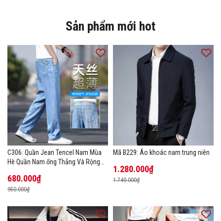
Sản phẩm mới hot
C306: Quần Jean Tencel Nam Mùa
Mã B229: Áo khoác nam trung niên
Hè Quần Nam ống Thẳng Và Rộng
1.280.000₫
New Ice Silk
680.000₫
1.740.000₫
950.000₫