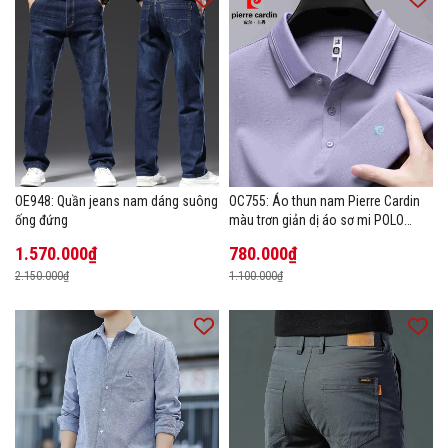
OE948: Quần jeans nam dáng suông
OC755: Áo thun nam Pierre Cardin
ống đứng
màu trơn giản dị áo sơ mi POLO
hàng đầu
1.570.000₫
780.000₫
2.150.000₫
1.100.000₫