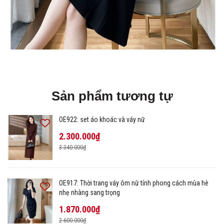
Sản phẩm tương tự
OE922: set áo khoác và váy nữ
2.300.000₫
3.340.000₫
OE917: Thời trang váy ôm nữ tính phong cách mùa hè
nhẹ nhàng sang trọng
1.870.000₫
2.600.000₫