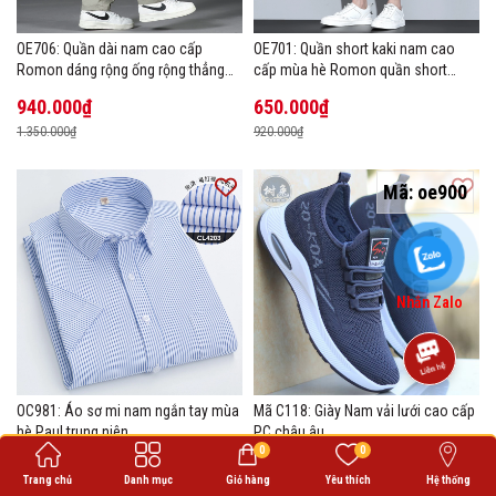
OE706: Quần dài nam cao cấp
OE701: Quần short kaki nam cao
Romon dáng rộng ống rộng thẳng
cấp mùa hè Romon quần short
size lớn
thường ngày
940.000₫
650.000₫
1.350.000₫
920.000₫
Mã:
oe900
Nhắn Zalo
OC981: Áo sơ mi nam ngắn tay mùa
Mã C118: Giày Nam vải lưới cao cấp
hè Paul trung niên
PC châu âu
0
0
430.000₫
1.180.000₫
Trang chủ
Danh mục
Giỏ hàng
Yêu thích
Hệ thống
610.000₫
1.630.000₫