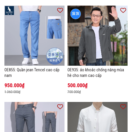
OE855: Quần jean Tencel cao cấp
OE935: áo khoác chống nắng mùa
nam
hè cho nam cao cấp
950.000₫
500.000₫
1.360.000₫
700.000₫