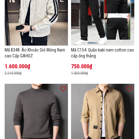
Mã B348: Áo Khoác Gió Mỏng Nam
Mã C154: Quần kaki nam cotton cao
cao Cấp GAHOZ
cấp ống thẳng
1.600.000₫
750.000₫
2.210.000₫
1.020.000₫