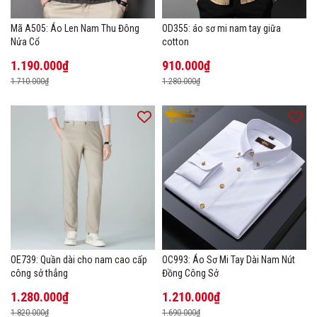
Mã A505: Áo Len Nam Thu Đông
OD355: áo sơ mi nam tay giữa
Nửa Cổ
cotton
1.190.000₫
910.000₫
1.710.000₫
1.280.000₫
OE739: Quần dài cho nam cao cấp
OC993: Áo Sơ Mi Tay Dài Nam Nút
công sở thẳng
Đồng Công Sở
1.280.000₫
1.210.000₫
1.820.000₫
1.690.000₫