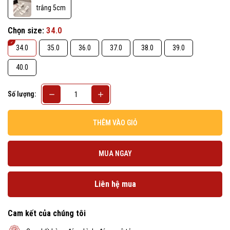
trắng 5cm
Chọn size:
34.0
34.0
35.0
36.0
37.0
38.0
39.0
40.0
Số lượng:
THÊM VÀO GIỎ
MUA NGAY
Liên hệ mua
Cam kết của chúng tôi