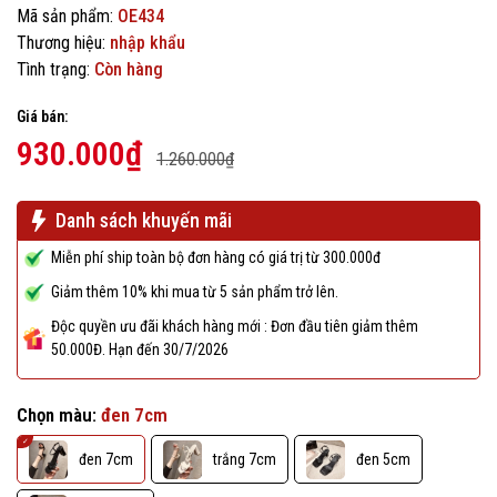
Mã sản phẩm:
OE434
Thương hiệu:
nhập khẩu
Tình trạng:
Còn hàng
Giá bán:
930.000₫
1.260.000₫
Danh sách khuyến mãi
Miễn phí ship toàn bộ đơn hàng có giá trị từ 300.000đ
Giảm thêm 10% khi mua từ 5 sản phẩm trở lên.
Độc quyền ưu đãi khách hàng mới : Đơn đầu tiên giảm thêm
50.000Đ. Hạn đến 30/7/2026
Chọn màu:
đen 7cm
đen 7cm
trắng 7cm
đen 5cm