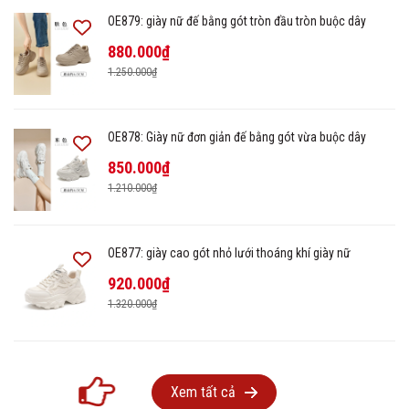
OE879: giày nữ đế bằng gót tròn đầu tròn buộc dây
880.000₫
1.250.000₫
OE878: Giày nữ đơn giản đế bằng gót vừa buộc dây
850.000₫
1.210.000₫
OE877: giày cao gót nhỏ lưới thoáng khí giày nữ
920.000₫
1.320.000₫
Xem tất cả