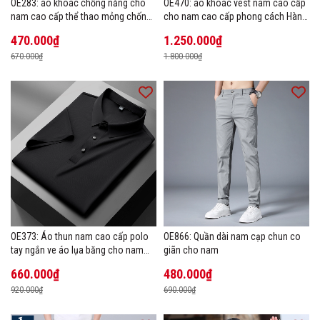
OE283: áo khoác chống nắng cho
OE470: áo khoác vest nam cao cấp
nam cao cấp thể thao mỏng chống
cho nam cao cấp phong cách Hàn
tia cực tím áo khoác thoáng khí
Quốc
470.000₫
1.250.000₫
670.000₫
1.800.000₫
OE373: Áo thun nam cao cấp polo
OE866: Quần dài nam cạp chun co
tay ngắn ve áo lụa băng cho nam
giãn cho nam
cao cấp Áo phông mùa hè
660.000₫
480.000₫
920.000₫
690.000₫