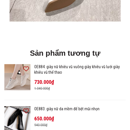
Sản phẩm tương tự
OE884: giày nữ khiêu vũ vuông giày khiêu vũ lưới giày
khiêu vũ thể thao
730.000₫
1.040.000₫
OE883: giày nữ da mềm đế bệt mũi nhọn
650.000₫
940.000₫