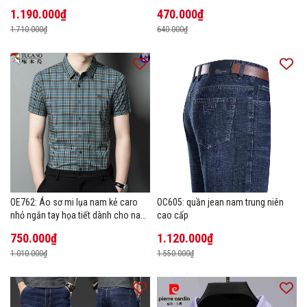
1.190.000₫
470.000₫
1.710.000₫
640.000₫
OE762: Áo sơ mi lụa nam kẻ caro
OC605: quần jean nam trung niên
nhỏ ngắn tay họa tiết dành cho nam
cao cấp
trung niên mặc công sở
750.000₫
1.120.000₫
1.010.000₫
1.550.000₫