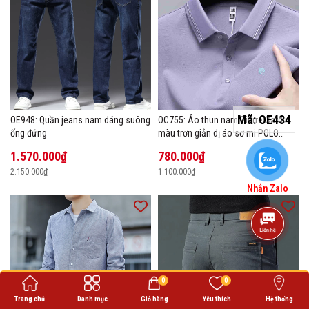
Mã:
OE434
OE948: Quần jeans nam dáng suông
OC755: Áo thun nam Pierre Cardin
ống đứng
màu trơn giản dị áo sơ mi POLO
hàng đầu
1.570.000₫
780.000₫
2.150.000₫
1.100.000₫
Nhắn Zalo
0
0
Trang chủ
Danh mục
Giỏ hàng
Yêu thích
Hệ thống