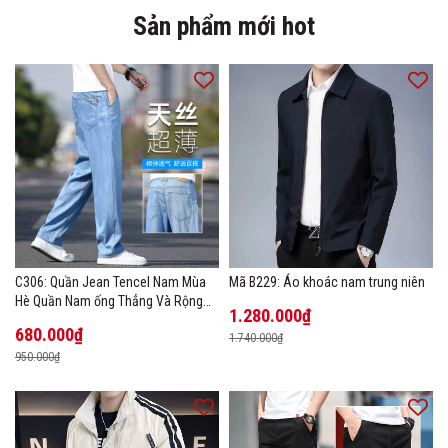
Sản phẩm mới hot
C306: Quần Jean Tencel Nam Mùa
Mã B229: Áo khoác nam trung niên
Hè Quần Nam ống Thẳng Và Rộng
1.280.000₫
New Ice Silk
680.000₫
1.740.000₫
950.000₫