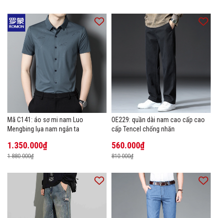
Mã C141: áo sơ mi nam Luo
OE229: quần dài nam cao cấp cao
Mengbing lụa nam ngắn ta
cấp Tencel chống nhăn
1.350.000₫
560.000₫
1.880.000₫
810.000₫