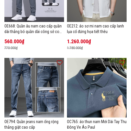
OE668: Quần âu nam cao cấp quần
OE212: áo sơ mi nam cao cấp lanh
dài thẳng bó quần dài công sở co
lụa cổ đứng họa tiết thêu
giãn thoáng khí
560.000₫
1.260.000₫
770.000₫
1.780.000₫
OE794: Quần jeans nam ống rộng
OC765: áo thun nam Mới Dài Tay Thu
thẳng giặt cao cấp
Đông Ve Áo Paul