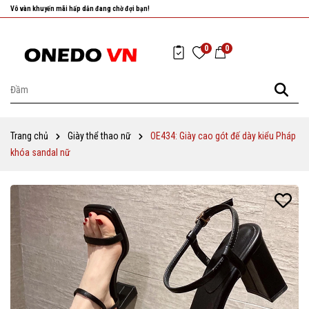
Nhanh tay chọn cho mình những sản phẩm ưng ý nhất!
0
0
Trang chủ
Giày thể thao nữ
OE434: Giày cao gót đế dày kiểu Pháp
khóa sandal nữ