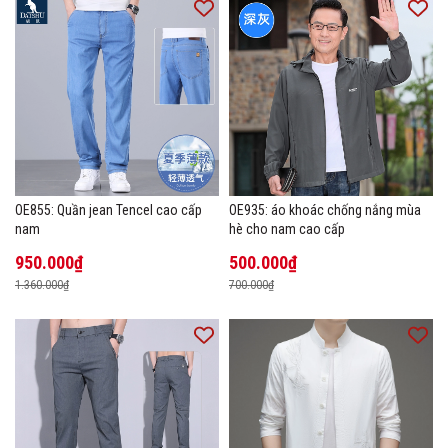
OE855: Quần jean Tencel cao cấp
OE935: áo khoác chống nắng mùa
nam
hè cho nam cao cấp
950.000₫
500.000₫
1.360.000₫
700.000₫