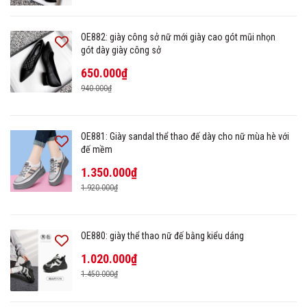
OE882: giày công sở nữ mới giày cao gót mũi nhọn
gót dày giày công sở
650.000₫
940.000₫
OE881: Giày sandal thể thao đế dày cho nữ mùa hè với
đế mềm
1.350.000₫
1.920.000₫
OE880: giày thể thao nữ đế bằng kiểu dáng
1.020.000₫
1.450.000₫