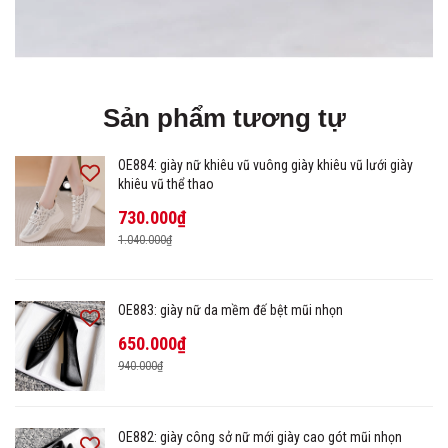
Sản phẩm tương tự
OE884: giày nữ khiêu vũ vuông giày khiêu vũ lưới giày
khiêu vũ thể thao
730.000₫
1.040.000₫
OE883: giày nữ da mềm đế bệt mũi nhọn
650.000₫
940.000₫
OE882: giày công sở nữ mới giày cao gót mũi nhọn