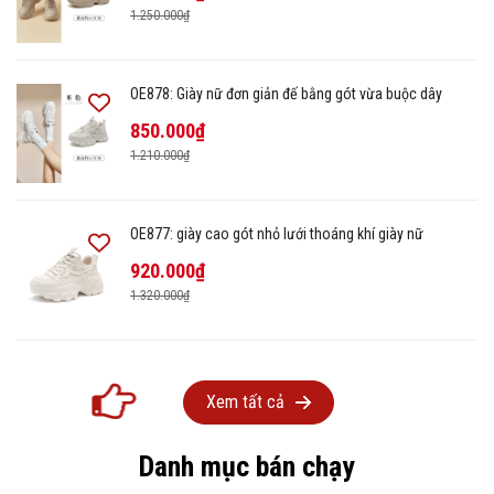
1.250.000₫
OE878: Giày nữ đơn giản đế bằng gót vừa buộc dây
850.000₫
1.210.000₫
OE877: giày cao gót nhỏ lưới thoáng khí giày nữ
920.000₫
1.320.000₫
Xem tất cả
Danh mục bán chạy