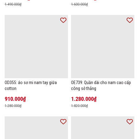
1.490.000₫
1.600.000₫
OD355: áo sơ mi nam tay giữa
OE739: Quần dài cho nam cao cấp
cotton
công sở thẳng
910.000₫
1.280.000₫
1.280.000₫
1.820.000₫