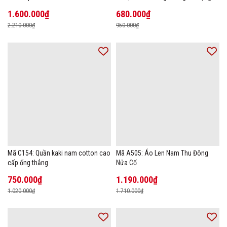
New Ice Silk
1.600.000₫
680.000₫
2.210.000₫
950.000₫
Mã C154: Quần kaki nam cotton cao
Mã A505: Áo Len Nam Thu Đông
cấp ống thẳng
Nửa Cổ
750.000₫
1.190.000₫
1.020.000₫
1.710.000₫