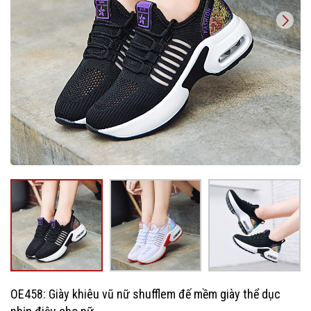
OE458: Giày khiêu vũ nữ shufflem đế mềm giày thể dục