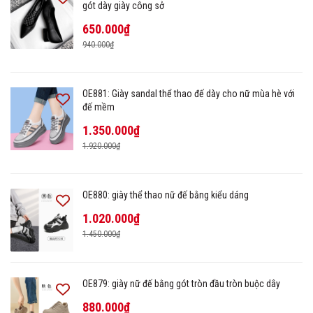
gót dày giày công sở
650.000₫
940.000₫
OE881: Giày sandal thể thao đế dày cho nữ mùa hè với
đế mềm
1.350.000₫
1.920.000₫
OE880: giày thể thao nữ đế bằng kiểu dáng
1.020.000₫
1.450.000₫
OE879: giày nữ đế bằng gót tròn đầu tròn buộc dây
880.000₫