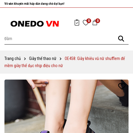
Nhanh tay chọn cho mình những sản phẩm ưng ý nhất!
0
0
Trang chủ
Giày thể thao nữ
OE458: Giày khiêu vũ nữ shufflem đế
mềm giày thể dục nhịp điệu cho nữ