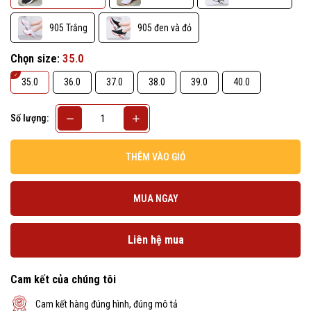
905 Trắng
905 đen và đỏ
Chọn size:
35.0
35.0
36.0
37.0
38.0
39.0
40.0
Số lượng:
THÊM VÀO GIỎ
MUA NGAY
Liên hệ mua
Cam kết của chúng tôi
Cam kết hàng đúng hình, đúng mô tả