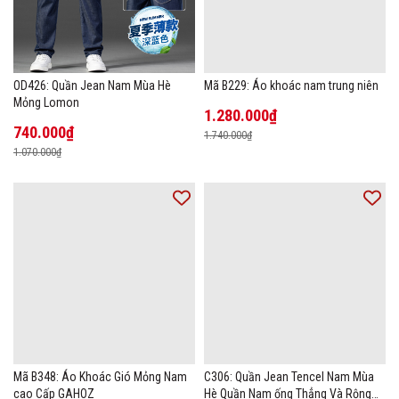
OD426: Quần Jean Nam Mùa Hè
Mã B229: Áo khoác nam trung niên
Mỏng Lomon
1.280.000₫
740.000₫
1.740.000₫
1.070.000₫
Mã B348: Áo Khoác Gió Mỏng Nam
C306: Quần Jean Tencel Nam Mùa
cao Cấp GAHOZ
Hè Quần Nam ống Thẳng Và Rộng