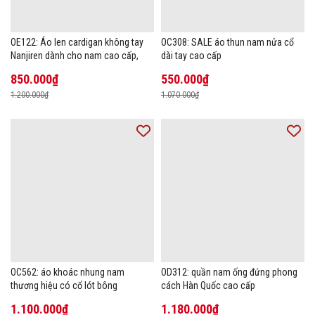
OE122: Áo len cardigan không tay
OC308: SALE áo thun nam nửa cổ
Nanjiren dành cho nam cao cấp,
dài tay cao cấp
850.000₫
550.000₫
1.200.000₫
1.070.000₫
OC562: áo khoác nhung nam
OD312: quần nam ống đứng phong
thương hiệu có cổ lót bông
cách Hàn Quốc cao cấp
1.100.000₫
1.180.000₫