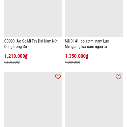
OC993: Áo Sơ Mi Tay Dài Nam Nút
Mã C141: áo sơ mi nam Luo
Đồng Công Sở
Mengbing lụa nam ngắn ta
1.210.000₫
1.350.000₫
1.690.000₫
1.880.000₫