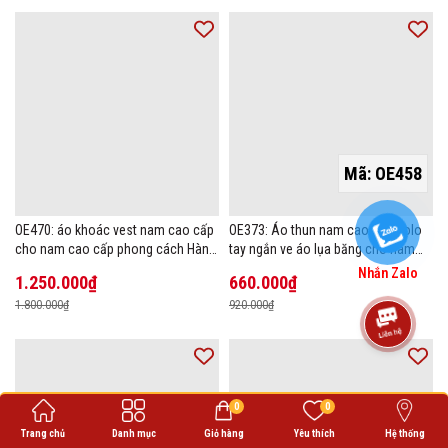
Mã:
OE458
OE470: áo khoác vest nam cao cấp
OE373: Áo thun nam cao cấp polo
cho nam cao cấp phong cách Hàn
tay ngắn ve áo lụa băng cho nam
Quốc
cao cấp Áo phông mùa hè
Nhắn Zalo
1.250.000₫
660.000₫
1.800.000₫
920.000₫
0
0
Trang chủ
Danh mục
Giỏ hàng
Yêu thích
Hệ thống