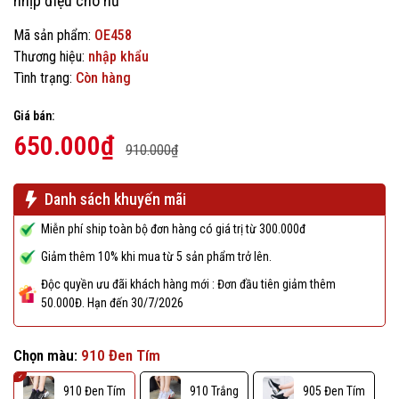
nhịp điệu cho nữ
Mã sản phẩm:
OE458
Thương hiệu:
nhập khẩu
Tình trạng:
Còn hàng
Giá bán:
650.000₫
910.000₫
Danh sách khuyến mãi
Miễn phí ship toàn bộ đơn hàng có giá trị từ 300.000đ
Giảm thêm 10% khi mua từ 5 sản phẩm trở lên.
Độc quyền ưu đãi khách hàng mới : Đơn đầu tiên giảm thêm
50.000Đ. Hạn đến 30/7/2026
Chọn màu:
910 Đen Tím
910 Đen Tím
910 Trắng
905 Đen Tím