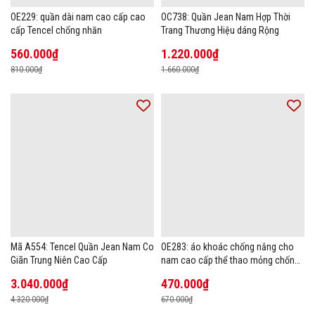
OE229: quần dài nam cao cấp cao
OC738: Quần Jean Nam Hợp Thời
cấp Tencel chống nhăn
Trang Thương Hiệu dáng Rộng
560.000₫
1.220.000₫
810.000₫
1.660.000₫
Mã A554: Tencel Quần Jean Nam Co
OE283: áo khoác chống nắng cho
Giãn Trung Niên Cao Cấp
nam cao cấp thể thao mỏng chống
tia cực tím áo khoác thoáng khí
3.040.000₫
470.000₫
4.320.000₫
670.000₫