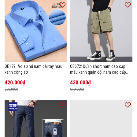
OE179: Áo sơ mi nam dài tay màu
OE672: Quần short nam cao cấp
xanh công sở
màu xanh quân đội nam cao cấp
mùa hè
420.000₫
430.000₫
590.000₫
610.000₫