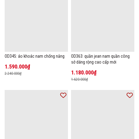
OD345: áo khoác nam chống nắng
OD363: quần jean nam quần công
sở dáng rộng cao cấp mới
1.590.000₫
1.180.000₫
2.240.000₫
1.620.000₫