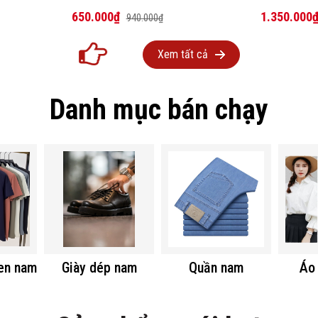
650.000₫
1.350.000
940.000₫
Xem tất cả
Danh mục bán chạy
len nam
Giày dép nam
Quần nam
Áo 