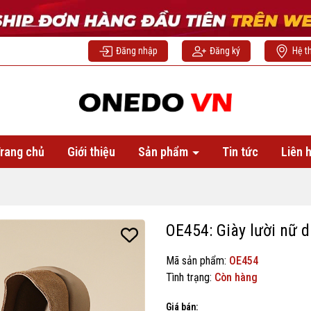
Đăng nhập
Đăng ký
Hệ t
rang chủ
Giới thiệu
Sản phẩm
Tin tức
Liên 
OE454: Giày lười nữ d
Mã sản phẩm:
OE454
Tình trạng:
Còn hàng
Giá bán: