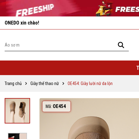
Vô vàn khuyến mãi hấp dẫn đang chờ đợi bạn!
T
Trang chủ
Giày thể thao nữ
OE454: Giày lười nữ da lộn
OE454
Mã: