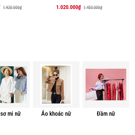
₫
1.020.000₫
1.920.000₫
1.450.000₫
sơ mi nữ
Áo khoác nữ
Đầm nữ