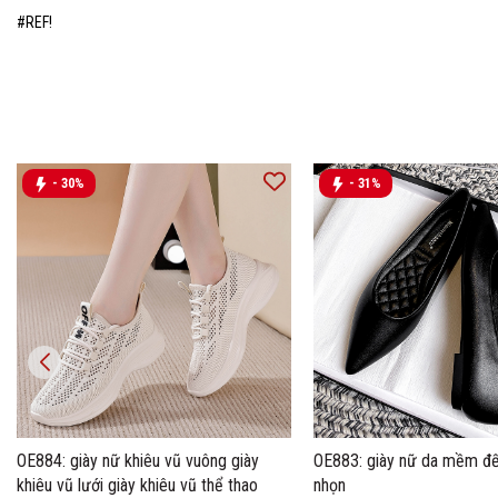
#REF!
- 30%
- 31%
OE884: giày nữ khiêu vũ vuông giày
OE883: giày nữ da mềm đế
khiêu vũ lưới giày khiêu vũ thể thao
nhọn