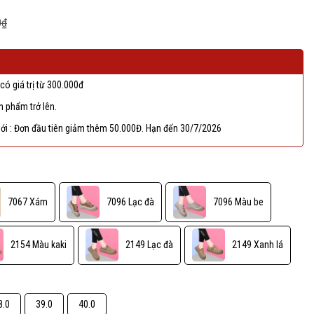
0₫
có giá trị từ 300.000đ
 phẩm trở lên.
ới : Đơn đầu tiên giảm thêm 50.000Đ. Hạn đến 30/7/2026
7067 Xám
7096 Lạc đà
7096 Màu be
2154 Màu kaki
2149 Lạc đà
2149 Xanh lá
8.0
39.0
40.0