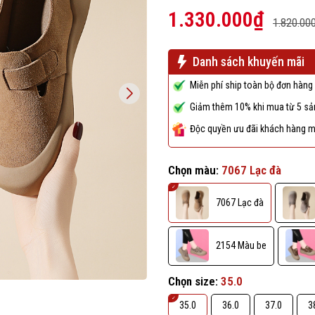
1.330.000₫
1.820.00
Danh sách khuyến mãi
Miễn phí ship toàn bộ đơn hàng 
Giảm thêm 10% khi mua từ 5 sản
Độc quyền ưu đãi khách hàng m
Chọn màu:
7067 Lạc đà
7067 Lạc đà
2154 Màu be
Chọn size:
35.0
35.0
36.0
37.0
3