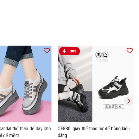
- 30%
sandal thể thao đế dày cho
OE880: giày thể thao nữ đế bằng kiểu
ới đế mềm
dáng