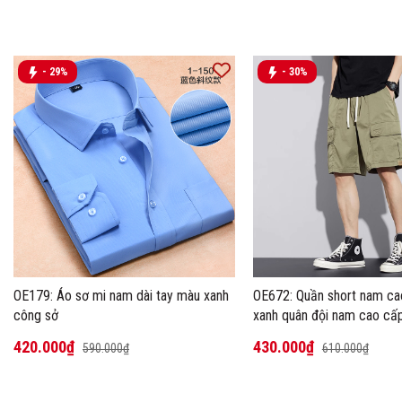
- 29%
- 30%
OE179: Áo sơ mi nam dài tay màu xanh
OE672: Quần short nam c
công sở
xanh quân đội nam cao cấ
420.000₫
430.000₫
590.000₫
610.000₫