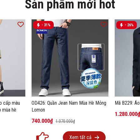
Sản phẩm mới hot
- 31%
- 26%
ao cấp màu
OD426: Quần Jean Nam Mùa Hè Mỏng
Mã B229: Áo
p mùa hè
Lomon
1.280.000
740.000₫
1.070.000₫
Xem tất cả