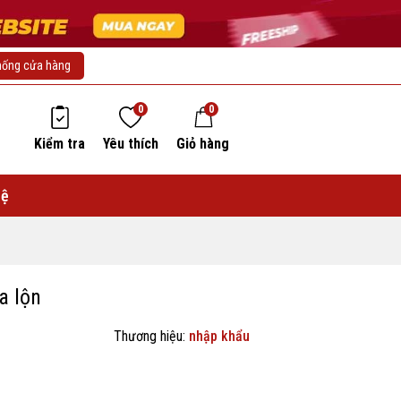
hống cửa hàng
0
0
Kiểm tra
Yêu thích
Giỏ hàng
hệ
a lộn
Thương hiệu:
nhập khẩu