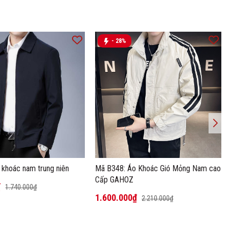
- 28%
 khoác nam trung niên
Mã B348: Áo Khoác Gió Mỏng Nam cao
Cấp GAHOZ
₫
1.740.000₫
1.600.000₫
2.210.000₫