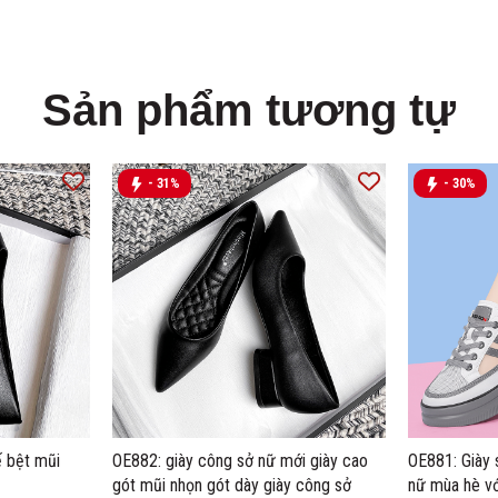
Sản phẩm tương tự
- 31%
- 30%
 bệt mũi
OE882: giày công sở nữ mới giày cao
OE881: Giày 
gót mũi nhọn gót dày giày công sở
nữ mùa hè v