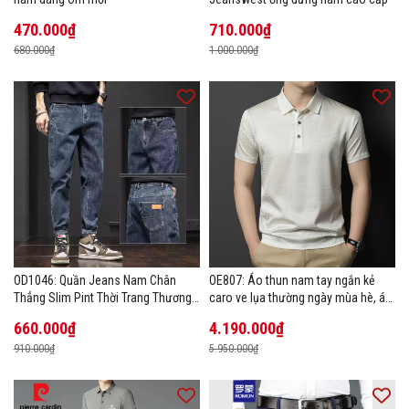
470.000₫
710.000₫
680.000₫
1.000.000₫
OD1046: Quần Jeans Nam Chân
OE807: Áo thun nam tay ngắn kẻ
Thẳng Slim Pint Thời Trang Thương
caro ve lụa thường ngày mùa hè, áo
Hiệu
thun POLO
660.000₫
4.190.000₫
910.000₫
5.950.000₫