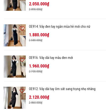
2.050.000₫
2.890.000₫
OE914: Váy đen tay ngắn mùa hè mới cho nữ
1.880.000₫
2.580.000₫
OE916: Váy dài tay màu đen mới
1.960.000₫
2.700.000₫
OE912: Váy dài tay ôm sát sang trọng nhẹ nhàng
2.120.000₫
2.860.000₫