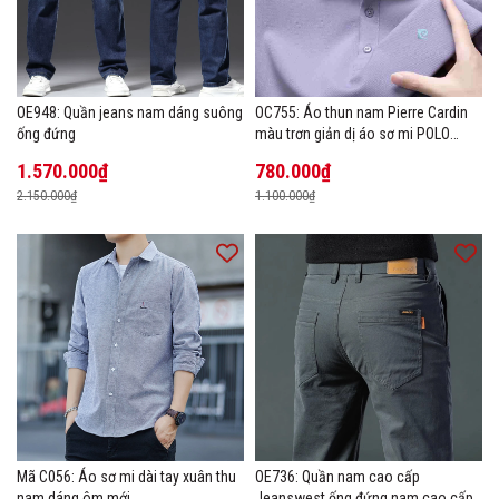
OE948: Quần jeans nam dáng suông
OC755: Áo thun nam Pierre Cardin
ống đứng
màu trơn giản dị áo sơ mi POLO
hàng đầu
1.570.000₫
780.000₫
2.150.000₫
1.100.000₫
Mã C056: Áo sơ mi dài tay xuân thu
OE736: Quần nam cao cấp
nam dáng ôm mới
Jeanswest ống đứng nam cao cấp