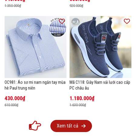
1.350.000₫
920.000₫
OC981: Áo sơ mi nam ngắn tay mùa
Mã C118: Giày Nam vải lưới cao cấp
hè Paul trung niên
PC châu âu
430.000₫
1.180.000₫
610.000₫
1.630.000₫
Xem tất cả