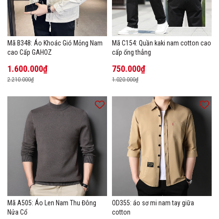
Mã B348: Áo Khoác Gió Mỏng Nam
Mã C154: Quần kaki nam cotton cao
cao Cấp GAHOZ
cấp ống thẳng
1.600.000₫
750.000₫
2.210.000₫
1.020.000₫
Mã A505: Áo Len Nam Thu Đông
OD355: áo sơ mi nam tay giữa
Nửa Cổ
cotton