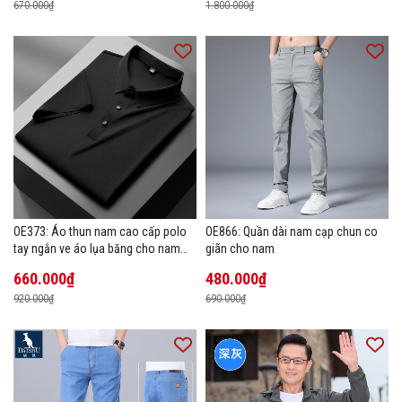
670.000₫
1.800.000₫
OE373: Áo thun nam cao cấp polo
OE866: Quần dài nam cạp chun co
tay ngắn ve áo lụa băng cho nam
giãn cho nam
cao cấp Áo phông mùa hè
660.000₫
480.000₫
920.000₫
690.000₫