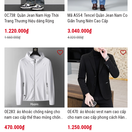
OC738: Quần Jean Nam Hợp Thời
Mã A554: Tencel Quần Jean Nam Co
Trang Thương Hiệu dáng Rộng
Giãn Trung Niên Cao Cấp
1.220.000₫
3.040.000₫
1.660.000₫
4.320.000₫
OE283: áo khoác chống nắng cho
OE470: áo khoác vest nam cao cấp
nam cao cấp thể thao mỏng chống
cho nam cao cấp phong cách Hàn
tia cực tím áo khoác thoáng khí
Quốc
470.000₫
1.250.000₫