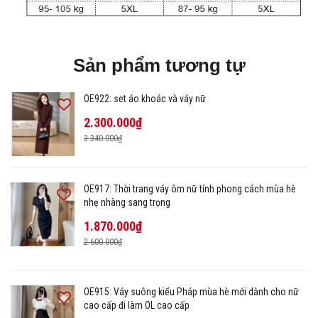
Sản phẩm tương tự
OE922: set áo khoác và váy nữ
2.300.000₫
3.340.000₫
OE917: Thời trang váy ôm nữ tính phong cách mùa hè
nhẹ nhàng sang trọng
1.870.000₫
2.600.000₫
OE915: Váy suông kiểu Pháp mùa hè mới dành cho nữ
cao cấp đi làm OL cao cấp