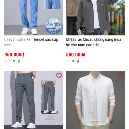
OE855: Quần jean Tencel cao cấp
OE935: áo khoác chống nắng mùa
nam
hè cho nam cao cấp
950.000₫
500.000₫
1.360.000₫
700.000₫