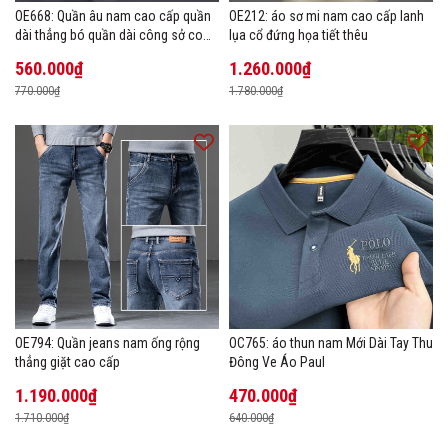
OE668: Quần âu nam cao cấp quần
OE212: áo sơ mi nam cao cấp lanh
dài thẳng bó quần dài công sở co
lụa cổ đứng họa tiết thêu
giãn thoáng khí
560.000₫
1.260.000₫
770.000₫
1.780.000₫
OE794: Quần jeans nam ống rộng
OC765: áo thun nam Mới Dài Tay Thu
thẳng giặt cao cấp
Đông Ve Áo Paul
1.190.000₫
470.000₫
1.710.000₫
640.000₫