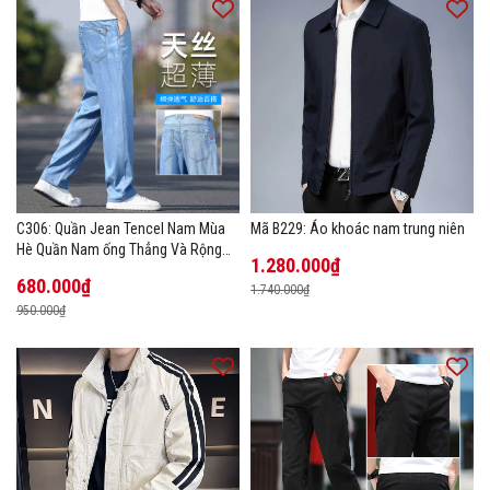
C306: Quần Jean Tencel Nam Mùa
Mã B229: Áo khoác nam trung niên
Hè Quần Nam ống Thẳng Và Rộng
1.280.000₫
New Ice Silk
680.000₫
1.740.000₫
950.000₫