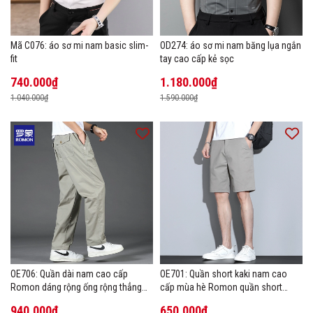
Mã C076: áo sơ mi nam basic slim-
OD274: áo sơ mi nam băng lụa ngắn
fit
tay cao cấp kẻ sọc
740.000₫
1.180.000₫
1.040.000₫
1.590.000₫
OE706: Quần dài nam cao cấp
OE701: Quần short kaki nam cao
Romon dáng rộng ống rộng thẳng
cấp mùa hè Romon quần short
size lớn
thường ngày
940.000₫
650.000₫