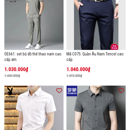
OE661: set bộ đồ thể thao nam cao
Mã C075: Quần Âu Nam Tencel cao
cấp atn
cấp
1.030.000₫
1.040.000₫
1.440.000₫
1.470.000₫