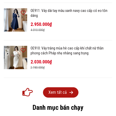
OE911: Váy dài tay màu xanh navy cao cấp có eo tôn
dáng
2.950.000₫
4.010.000₫
OE910: Váy trắng mùa hè cao cấp khí chất nữ thần
phong cách Pháp nhẹ nhàng sang trọng
2.030.000₫
2.780.000₫
Xem tất cả
Danh mục bán chạy