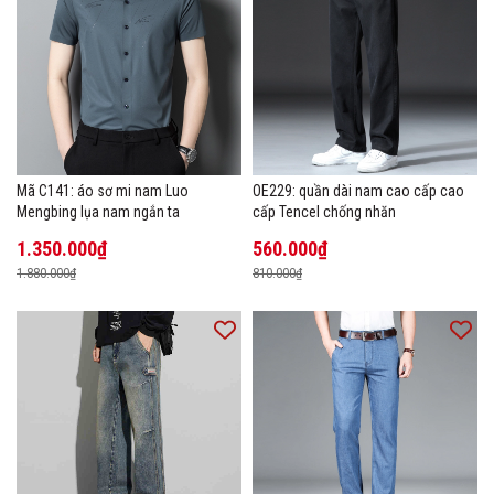
Mã C141: áo sơ mi nam Luo
OE229: quần dài nam cao cấp cao
Mengbing lụa nam ngắn ta
cấp Tencel chống nhăn
1.350.000₫
560.000₫
1.880.000₫
810.000₫