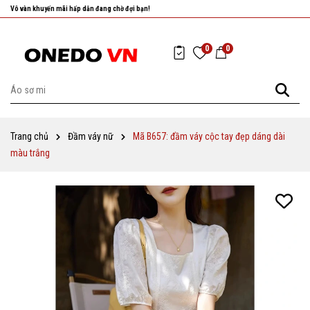
Vô vàn khuyến mãi hấp dẫn đang chờ đợi bạn!
0
0
Trang chủ
Đầm váy nữ
Mã B657: đầm váy cộc tay đẹp dáng dài
màu trắng