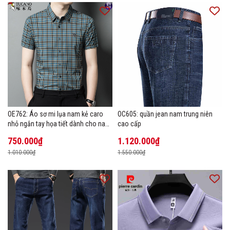
OE762: Áo sơ mi lụa nam kẻ caro
OC605: quần jean nam trung niên
nhỏ ngắn tay họa tiết dành cho nam
cao cấp
trung niên mặc công sở
750.000₫
1.120.000₫
1.010.000₫
1.550.000₫