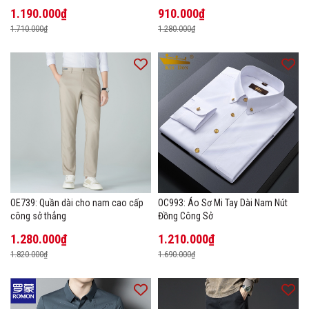
1.190.000₫
910.000₫
1.710.000₫
1.280.000₫
OE739: Quần dài cho nam cao cấp
OC993: Áo Sơ Mi Tay Dài Nam Nút
công sở thẳng
Đồng Công Sở
1.280.000₫
1.210.000₫
1.820.000₫
1.690.000₫