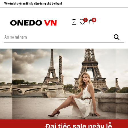
Vô vàn khuyến mãi hấp dẫn đang chờ đợi bạn!
0
0
Đại tiệc sale ngày lễ