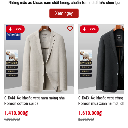
Những mẫu áo khoác nam chất lượng, chuẩn form, chất liệu chọn lọc
Xem ngay
- 27%
- 27%
OH044: Áo khoác vest nam mỏng nhẹ
OH043: Áo khoác vest công s
Romon cotton sợi dài
Romon mùa xuân hè mới, chất 
1.410.000₫
1.610.000₫
1.920.000₫
2.220.000₫