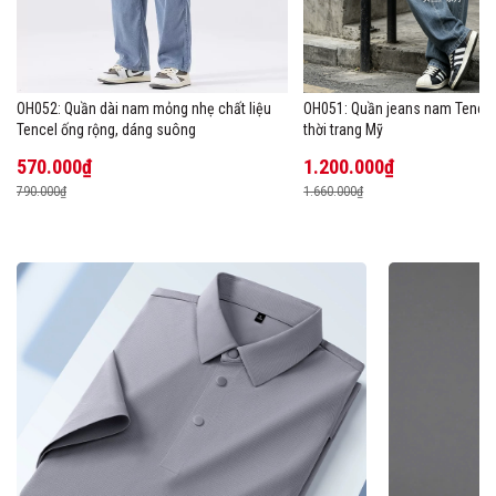
OH052: Quần dài nam mỏng nhẹ chất liệu
OH051: Quần jeans nam Tencel
Tencel ống rộng, dáng suông
thời trang Mỹ
570.000₫
1.200.000₫
790.000₫
1.660.000₫