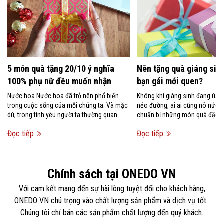
5 món quà tặng 20/10 ý nghĩa
Nên tặng quà giáng sinh
100% phụ nữ đều muốn nhận
bạn gái mới quen?
Nước hoa Nước hoa đã trở nên phổ biến
Không khí giáng sinh đang ùa 
trong cuộc sống của mỗi chúng ta. Và mặc
nẻo đường, ai ai cũng nô nức 
dù, trong tình yêu người ta thường quan
chuẩn bị những món quà đặc bi
niệm rằng không nên tặng...
người mình...
Đọc tiếp
Đọc tiếp
Chính sách tại ONEDO VN
Với cam kết mang đến sự hài lòng tuyệt đối cho khách hàng,
ONEDO VN chú trọng vào chất lượng sản phẩm và dịch vụ tốt .
Chúng tôi chỉ bán các sản phẩm chất lượng đến quý khách.