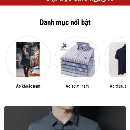
Danh mục nổi bật
Áo khoác nam
Áo sơ mi nam
Áo thun, áo