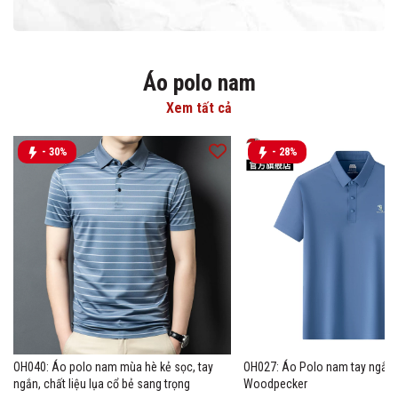
Áo polo nam
Xem tất cả
- 30%
- 28%
OH040: Áo polo nam mùa hè kẻ sọc, tay
OH027: Áo Polo nam tay ngắn 
ngắn, chất liệu lụa cổ bẻ sang trọng
Woodpecker