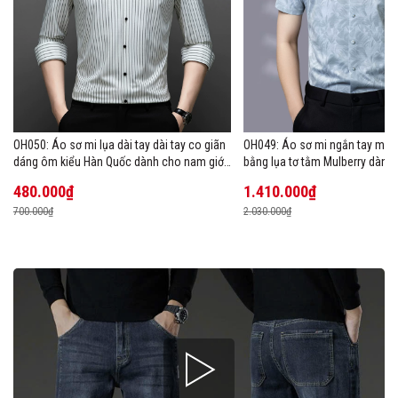
OH050: Áo sơ mi lụa dài tay dài tay co giãn
OH049: Áo sơ mi ngắn tay mùa
dáng ôm kiểu Hàn Quốc dành cho nam giới,
bằng lụa tơ tằm Mulberry dành
cỡ lớn
480.000₫
1.410.000₫
700.000₫
2.030.000₫