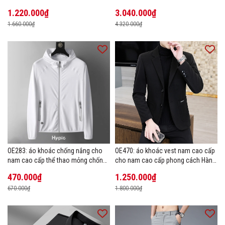
1.220.000₫
3.040.000₫
1.660.000₫
4.320.000₫
OE283: áo khoác chống nắng cho
OE470: áo khoác vest nam cao cấp
nam cao cấp thể thao mỏng chống
cho nam cao cấp phong cách Hàn
tia cực tím áo khoác thoáng khí
Quốc
470.000₫
1.250.000₫
670.000₫
1.800.000₫