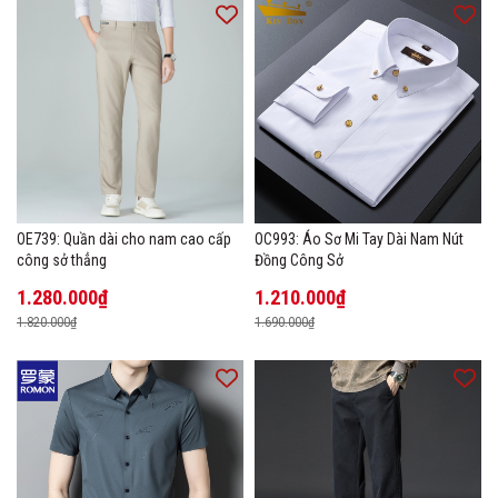
OE739: Quần dài cho nam cao cấp
OC993: Áo Sơ Mi Tay Dài Nam Nút
công sở thẳng
Đồng Công Sở
1.280.000₫
1.210.000₫
1.820.000₫
1.690.000₫