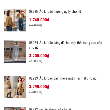
OE925: Áo khoác thường ngày cho nữ
1.740.000₫
2.490.000₫
OE924: Áo khoác dáng dài hai mặt thời trang cao cấp
cho nữ
3.200.000₫
4.580.000₫
OE923: Áo khoác cashmere ngắn hai mặt cho nữ
3.290.000₫
4.440.000₫
OE922: set áo khoác và váy nữ