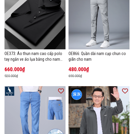
OE373: Áo thun nam cao cấp polo
OE866: Quần dài nam cạp chun co
tay ngắn ve áo lụa băng cho nam
giãn cho nam
cao cấp Áo phông mùa hè
660.000₫
480.000₫
920.000₫
690.000₫