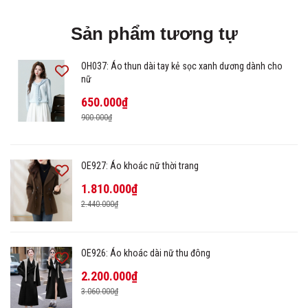
Sản phẩm tương tự
OH037: Áo thun dài tay kẻ sọc xanh dương dành cho
nữ
650.000₫
900.000₫
OE927: Áo khoác nữ thời trang
1.810.000₫
2.440.000₫
OE926: Áo khoác dài nữ thu đông
2.200.000₫
3.060.000₫