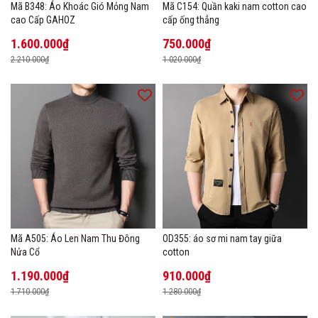
Mã B348: Áo Khoác Gió Mỏng Nam
Mã C154: Quần kaki nam cotton cao
cao Cấp GAHOZ
cấp ống thẳng
1.600.000₫
750.000₫
2.210.000₫
1.020.000₫
Mã A505: Áo Len Nam Thu Đông
OD355: áo sơ mi nam tay giữa
Nửa Cổ
cotton
1.190.000₫
910.000₫
1.710.000₫
1.280.000₫