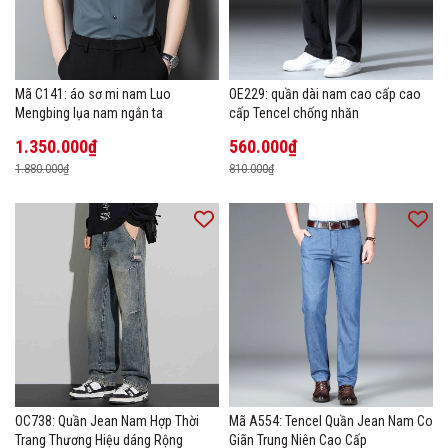
Mã C141: áo sơ mi nam Luo
OE229: quần dài nam cao cấp cao
Mengbing lụa nam ngắn ta
cấp Tencel chống nhăn
1.350.000₫
560.000₫
1.880.000₫
810.000₫
OC738: Quần Jean Nam Hợp Thời
Mã A554: Tencel Quần Jean Nam Co
Trang Thương Hiệu dáng Rộng
Giãn Trung Niên Cao Cấp