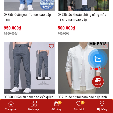
OE855: Quần jean Tencel cao cấp
OE935: áo khoác chống nắng mùa
nam
hè cho nam cao cấp
950.000₫
500.000₫
1.360.000₫
700.000₫
Mã:
B918
Nhắn Zalo
OE668: Quần âu nam cao cấp quần
OE212: áo sơ mi nam cao cấp lanh
dài thẳng bó quần dài công sở co
lụa cổ đứng họa tiết thêu
0
0
giãn thoáng khí
560.000₫
1.260.000₫
Trang chủ
Danh mục
Giỏ hàng
Yêu thích
Hệ thống