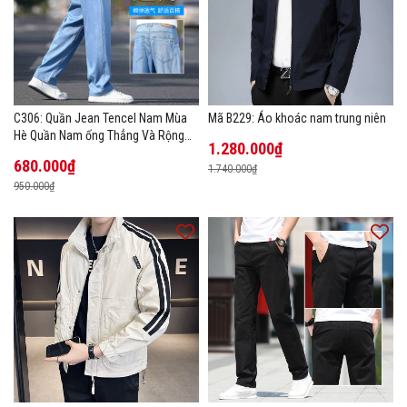
C306: Quần Jean Tencel Nam Mùa
Mã B229: Áo khoác nam trung niên
Hè Quần Nam ống Thẳng Và Rộng
1.280.000₫
New Ice Silk
680.000₫
1.740.000₫
950.000₫