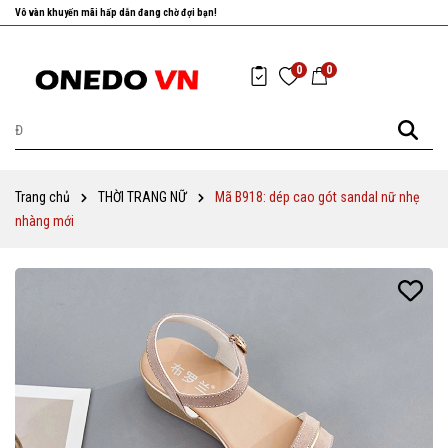
Nhanh tay chọn cho mình những sản phẩm ưng ý nhất!
0
0
Trang chủ
THỜI TRANG NỮ
Mã B918: dép cao gót sandal nữ nhẹ
nhàng mới