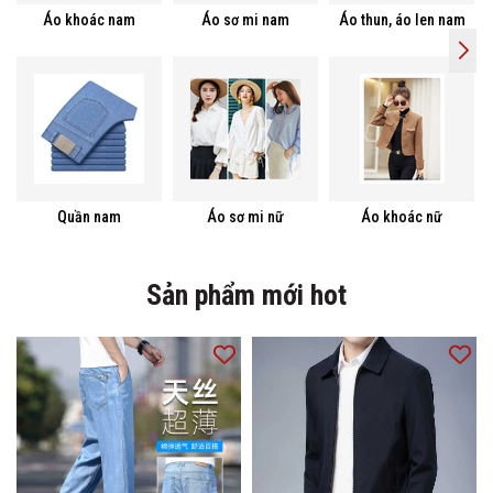
Áo khoác nam
Áo sơ mi nam
Áo thun, áo len nam
Quần nam
Áo sơ mi nữ
Áo khoác nữ
Sản phẩm mới hot