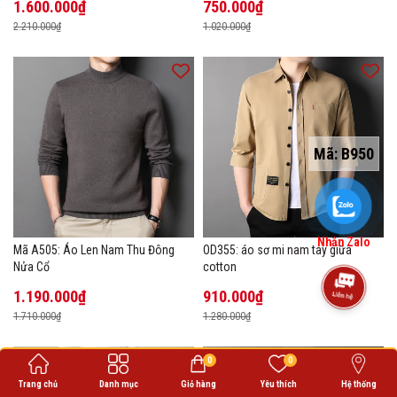
1.600.000₫
750.000₫
2.210.000₫
1.020.000₫
Mã:
B950
Nhắn Zalo
Mã A505: Áo Len Nam Thu Đông
OD355: áo sơ mi nam tay giữa
Nửa Cổ
cotton
1.190.000₫
910.000₫
1.710.000₫
1.280.000₫
0
0
Trang chủ
Danh mục
Giỏ hàng
Yêu thích
Hệ thống