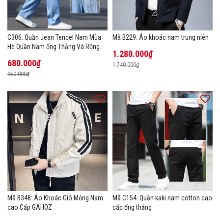
C306: Quần Jean Tencel Nam Mùa
Mã B229: Áo khoác nam trung niên
Hè Quần Nam ống Thẳng Và Rộng
1.280.000₫
New Ice Silk
680.000₫
1.740.000₫
950.000₫
Mã B348: Áo Khoác Gió Mỏng Nam
Mã C154: Quần kaki nam cotton cao
cao Cấp GAHOZ
cấp ống thẳng