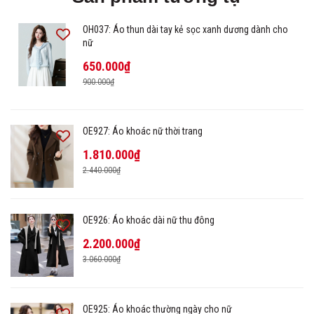
OH037: Áo thun dài tay kẻ sọc xanh dương dành cho
nữ
650.000₫
900.000₫
OE927: Áo khoác nữ thời trang
1.810.000₫
2.440.000₫
OE926: Áo khoác dài nữ thu đông
2.200.000₫
3.060.000₫
OE925: Áo khoác thường ngày cho nữ