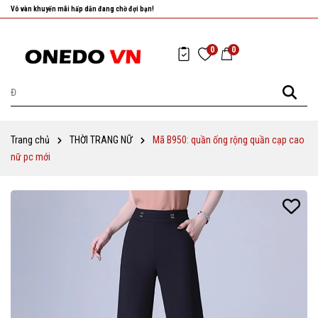
Vô vàn khuyến mãi hấp dẫn đang chờ đợi bạn!
Nhanh tay chọn cho mình những sản phẩm ưng ý nhất!
0
0
Trang chủ
THỜI TRANG NỮ
Mã B950: quần ống rộng quần cạp cao
nữ pc mới