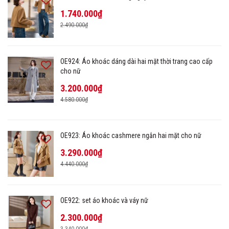
1.740.000₫
2.490.000₫
OE924: Áo khoác dáng dài hai mặt thời trang cao cấp
cho nữ
3.200.000₫
4.580.000₫
OE923: Áo khoác cashmere ngắn hai mặt cho nữ
3.290.000₫
4.440.000₫
OE922: set áo khoác và váy nữ
2.300.000₫
3.340.000₫