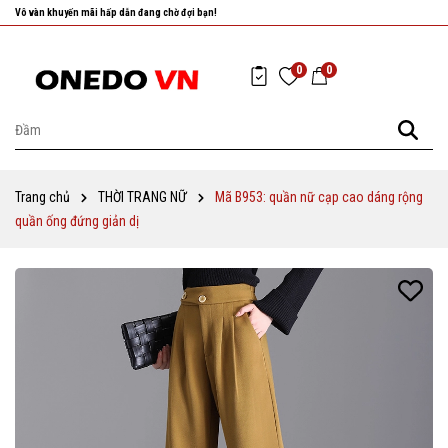
Nhanh tay chọn cho mình những sản phẩm ưng ý nhất!
0
0
Trang chủ
THỜI TRANG NỮ
Mã B953: quần nữ cạp cao dáng rộng
quần ống đứng giản dị