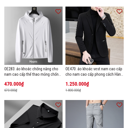
OE283: áo khoác chống nắng cho
OE470: áo khoác vest nam cao cấp
nam cao cấp thể thao mỏng chống
cho nam cao cấp phong cách Hàn
tia cực tím áo khoác thoáng khí
Quốc
470.000₫
1.250.000₫
670.000₫
1.800.000₫