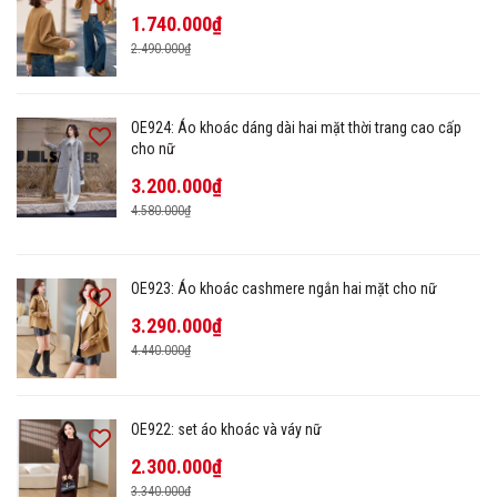
1.740.000₫
2.490.000₫
OE924: Áo khoác dáng dài hai mặt thời trang cao cấp
cho nữ
3.200.000₫
4.580.000₫
OE923: Áo khoác cashmere ngắn hai mặt cho nữ
3.290.000₫
4.440.000₫
OE922: set áo khoác và váy nữ
2.300.000₫
3.340.000₫