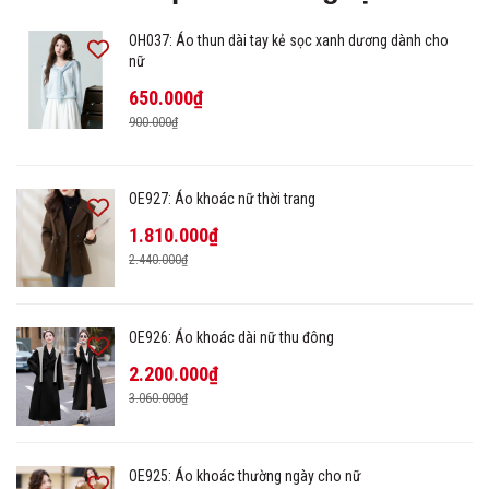
OH037: Áo thun dài tay kẻ sọc xanh dương dành cho
nữ
650.000₫
900.000₫
OE927: Áo khoác nữ thời trang
1.810.000₫
2.440.000₫
OE926: Áo khoác dài nữ thu đông
2.200.000₫
3.060.000₫
OE925: Áo khoác thường ngày cho nữ