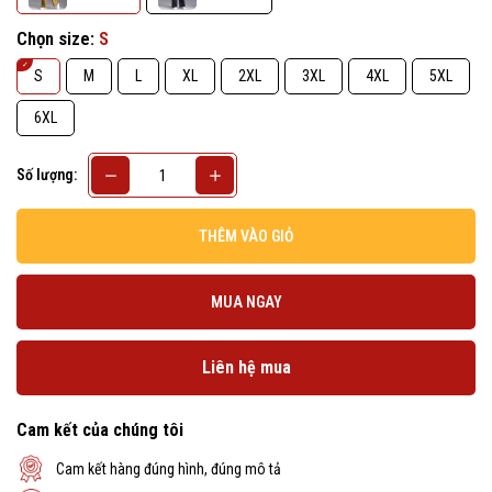
Chọn size:
S
S
M
L
XL
2XL
3XL
4XL
5XL
6XL
Số lượng:
THÊM VÀO GIỎ
MUA NGAY
Liên hệ mua
Cam kết của chúng tôi
Cam kết hàng đúng hình, đúng mô tả