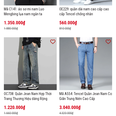
Mã C141: áo sơ mi nam Luo
OE229: quần dài nam cao cấp cao
Mengbing lụa nam ngắn ta
cấp Tencel chống nhăn
1.350.000₫
560.000₫
1.880.000₫
810.000₫
OC738: Quần Jean Nam Hợp Thời
Mã A554: Tencel Quần Jean Nam Co
Trang Thương Hiệu dáng Rộng
Giãn Trung Niên Cao Cấp
1.220.000₫
3.040.000₫
1.660.000₫
4.320.000₫