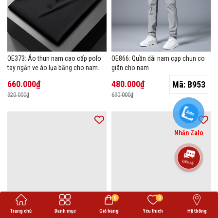
OE373: Áo thun nam cao cấp polo
OE866: Quần dài nam cạp chun co
tay ngắn ve áo lụa băng cho nam
giãn cho nam
cao cấp Áo phông mùa hè
660.000₫
480.000₫
Mã:
B953
920.000₫
690.000₫
Nhắn Zalo
0
0
Trang chủ
Danh mục
Giỏ hàng
Yêu thích
Hệ thống
OE855: Quần jean Tencel cao cấp
OE935: áo khoác chống nắng mùa