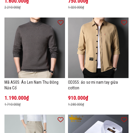
1.600.000₫
750.000₫
2.210.000₫
1.020.000₫
Mã A505: Áo Len Nam Thu Đông
OD355: áo sơ mi nam tay giữa
Nửa Cổ
cotton
1.190.000₫
910.000₫
1.710.000₫
1.280.000₫