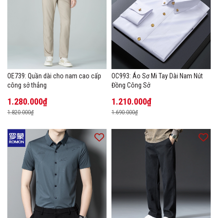
OE739: Quần dài cho nam cao cấp
OC993: Áo Sơ Mi Tay Dài Nam Nút
công sở thẳng
Đồng Công Sở
1.280.000₫
1.210.000₫
1.820.000₫
1.690.000₫