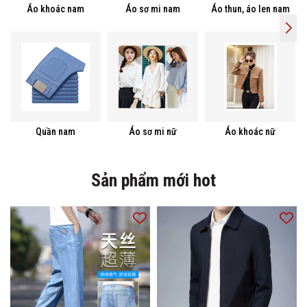
Áo khoác nam
Áo sơ mi nam
Áo thun, áo len nam
Quần nam
Áo sơ mi nữ
Áo khoác nữ
Sản phẩm mới hot