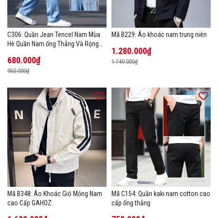
C306: Quần Jean Tencel Nam Mùa
Mã B229: Áo khoác nam trung niên
Hè Quần Nam ống Thẳng Và Rộng
1.280.000₫
New Ice Silk
680.000₫
1.740.000₫
950.000₫
Mã B348: Áo Khoác Gió Mỏng Nam
Mã C154: Quần kaki nam cotton cao
cao Cấp GAHOZ
cấp ống thẳng