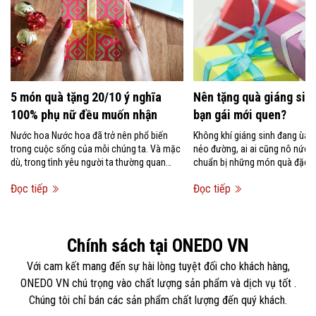
5 món quà tặng 20/10 ý nghĩa
Nên tặng quà giáng sinh
100% phụ nữ đều muốn nhận
bạn gái mới quen?
Nước hoa Nước hoa đã trở nên phổ biến
Không khí giáng sinh đang ùa 
trong cuộc sống của mỗi chúng ta. Và mặc
nẻo đường, ai ai cũng nô nức 
dù, trong tình yêu người ta thường quan
chuẩn bị những món quà đặc bi
niệm rằng không nên tặng...
người mình...
Đọc tiếp
Đọc tiếp
Chính sách tại ONEDO VN
Với cam kết mang đến sự hài lòng tuyệt đối cho khách hàng,
ONEDO VN chú trọng vào chất lượng sản phẩm và dịch vụ tốt .
Chúng tôi chỉ bán các sản phẩm chất lượng đến quý khách.