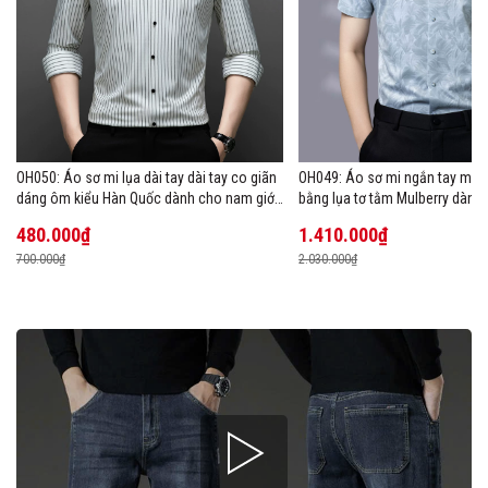
OH050: Áo sơ mi lụa dài tay dài tay co giãn
OH049: Áo sơ mi ngắn tay mùa
dáng ôm kiểu Hàn Quốc dành cho nam giới,
bằng lụa tơ tằm Mulberry dành
cỡ lớn
480.000₫
1.410.000₫
700.000₫
2.030.000₫