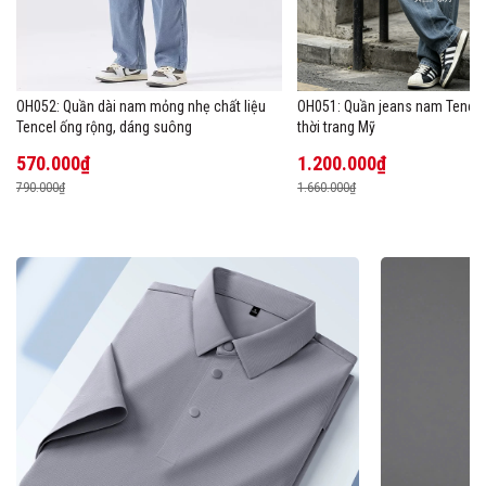
OH052: Quần dài nam mỏng nhẹ chất liệu
OH051: Quần jeans nam Tencel
Tencel ống rộng, dáng suông
thời trang Mỹ
570.000₫
1.200.000₫
790.000₫
1.660.000₫