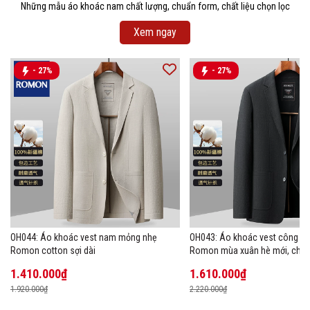
Những mẫu áo khoác nam chất lượng, chuẩn form, chất liệu chọn lọc
Xem ngay
- 27%
- 27%
OH044: Áo khoác vest nam mỏng nhẹ
OH043: Áo khoác vest công s
Romon cotton sợi dài
Romon mùa xuân hè mới, chất 
1.410.000₫
1.610.000₫
1.920.000₫
2.220.000₫