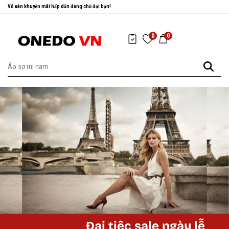
Vô vàn khuyến mãi hấp dẫn đang chờ đợi bạn!
0
0
Đại tiệc sale ngày lễ