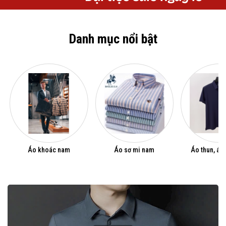
Danh mục nổi bật
Áo khoác nam
Áo sơ mi nam
Áo thun, áo