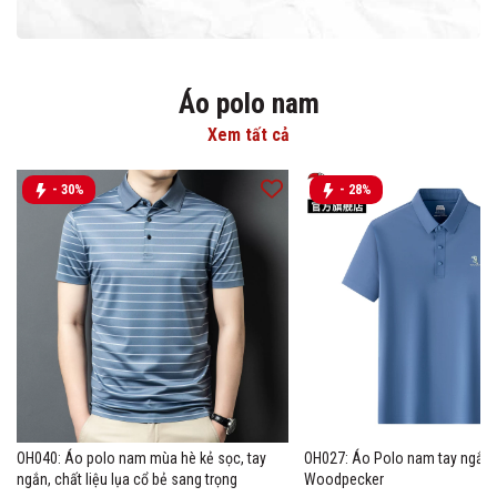
Áo polo nam
Xem tất cả
- 30%
- 28%
OH040: Áo polo nam mùa hè kẻ sọc, tay
OH027: Áo Polo nam tay ngắn 
ngắn, chất liệu lụa cổ bẻ sang trọng
Woodpecker