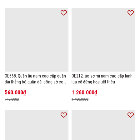
OE668: Quần âu nam cao cấp quần
OE212: áo sơ mi nam cao cấp lanh
dài thẳng bó quần dài công sở co
lụa cổ đứng họa tiết thêu
giãn thoáng khí
560.000₫
1.260.000₫
770.000₫
1.780.000₫