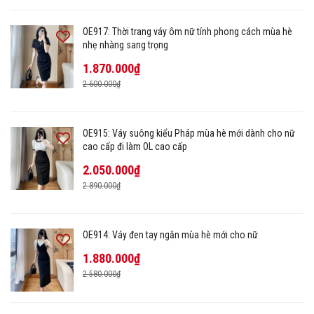
OE917: Thời trang váy ôm nữ tính phong cách mùa hè
nhẹ nhàng sang trọng
1.870.000₫
2.600.000₫
OE915: Váy suông kiểu Pháp mùa hè mới dành cho nữ
cao cấp đi làm OL cao cấp
2.050.000₫
2.890.000₫
OE914: Váy đen tay ngắn mùa hè mới cho nữ
1.880.000₫
2.580.000₫