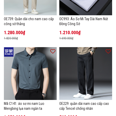
OE739: Quần dài cho nam cao cấp
OC993: Áo Sơ Mi Tay Dài Nam Nút
công sở thẳng
Đồng Công Sở
1.280.000₫
1.210.000₫
1.820.000₫
1.690.000₫
Mã C141: áo sơ mi nam Luo
OE229: quần dài nam cao cấp cao
Mengbing lụa nam ngắn ta
cấp Tencel chống nhăn