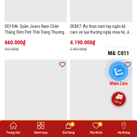
OD1046: Quần Jeans Nam Chân
OE807: Áo thun nam tay ngắn kẻ
Thẳng Slim Pint Thời Trang Thương
caro ve lụa thường ngày mùa hè, áo
Hiệu
thun POLO
660.000₫
4.190.000₫
910.000₫
5.950.000₫
Mã:
C011
Nhắn Zalo
0
0
OE661: set bộ đồ thể thao nam cao
Mã C075: Quần Âu Nam Tencel cao
cấp atn
cấp
Trang chủ
Danh mục
Giỏ hàng
Yêu thích
Hệ thống