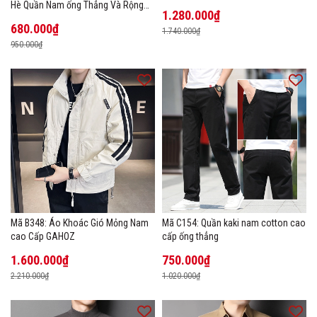
Hè Quần Nam ống Thẳng Và Rộng
1.280.000₫
New Ice Silk
680.000₫
1.740.000₫
950.000₫
Mã B348: Áo Khoác Gió Mỏng Nam
Mã C154: Quần kaki nam cotton cao
cao Cấp GAHOZ
cấp ống thẳng
1.600.000₫
750.000₫
2.210.000₫
1.020.000₫