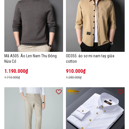
Mã A505: Áo Len Nam Thu Đông
OD355: áo sơ mi nam tay giữa
Nửa Cổ
cotton
1.190.000₫
910.000₫
1.710.000₫
1.280.000₫