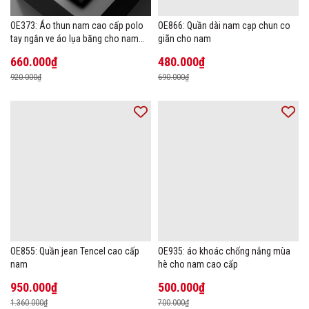
OE373: Áo thun nam cao cấp polo
OE866: Quần dài nam cạp chun co
tay ngắn ve áo lụa băng cho nam
giãn cho nam
cao cấp Áo phông mùa hè
660.000₫
480.000₫
920.000₫
690.000₫
OE855: Quần jean Tencel cao cấp
OE935: áo khoác chống nắng mùa
nam
hè cho nam cao cấp
950.000₫
500.000₫
1.360.000₫
700.000₫