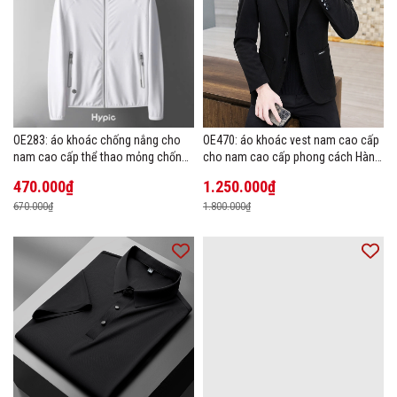
OE283: áo khoác chống nắng cho
OE470: áo khoác vest nam cao cấp
nam cao cấp thể thao mỏng chống
cho nam cao cấp phong cách Hàn
tia cực tím áo khoác thoáng khí
Quốc
470.000₫
1.250.000₫
670.000₫
1.800.000₫