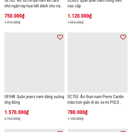
OE762: Áo sơ mi lụa nam kẻ caro
OC605: quần jean nam trung niên
nhỏ ngắn tay họa tiết dành cho nam
cao cấp
trung niên mặc công sở
750.000₫
1.120.000₫
1.010.000₫
1.550.000₫
OE948: Quần jeans nam dáng suông
OC755: Áo thun nam Pierre Cardin
ống đứng
màu trơn giản dị áo sơ mi POLO
hàng đầu
1.570.000₫
780.000₫
2.150.000₫
1.100.000₫