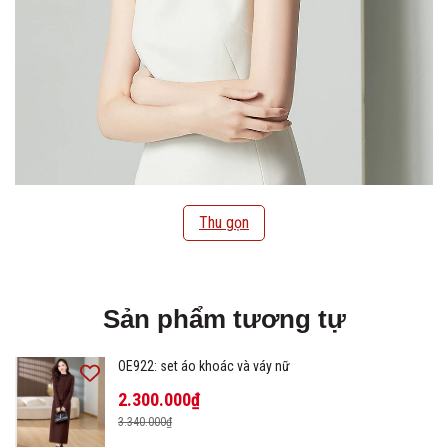
Thu gọn
Sản phẩm tương tự
OE922: set áo khoác và váy nữ
2.300.000₫
3.340.000₫