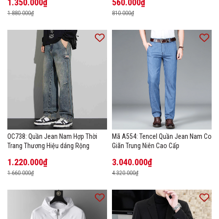
1.350.000₫
560.000₫
1.880.000₫
810.000₫
OC738: Quần Jean Nam Hợp Thời
Mã A554: Tencel Quần Jean Nam Co
Trang Thương Hiệu dáng Rộng
Giãn Trung Niên Cao Cấp
1.220.000₫
3.040.000₫
1.660.000₫
4.320.000₫