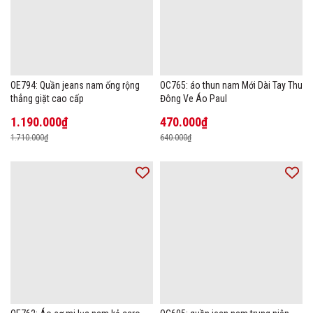
OE794: Quần jeans nam ống rộng
OC765: áo thun nam Mới Dài Tay Thu
thẳng giặt cao cấp
Đông Ve Áo Paul
1.190.000₫
470.000₫
1.710.000₫
640.000₫