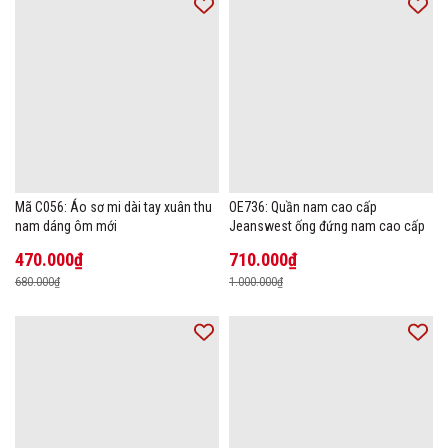
Mã C056: Áo sơ mi dài tay xuân thu
OE736: Quần nam cao cấp
nam dáng ôm mới
Jeanswest ống đứng nam cao cấp
470.000₫
710.000₫
680.000₫
1.000.000₫