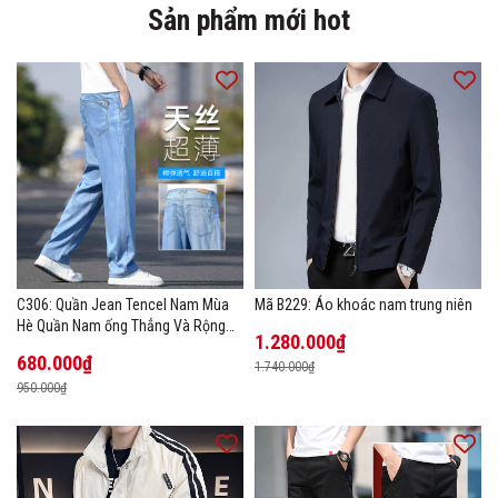
Sản phẩm mới hot
C306: Quần Jean Tencel Nam Mùa
Mã B229: Áo khoác nam trung niên
Hè Quần Nam ống Thẳng Và Rộng
1.280.000₫
New Ice Silk
680.000₫
1.740.000₫
950.000₫