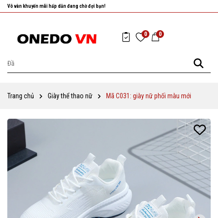
Nhanh tay chọn cho mình những sản phẩm ưng ý nhất!
0
0
Trang chủ
Giày thể thao nữ
Mã C031: giày nữ phối màu mới