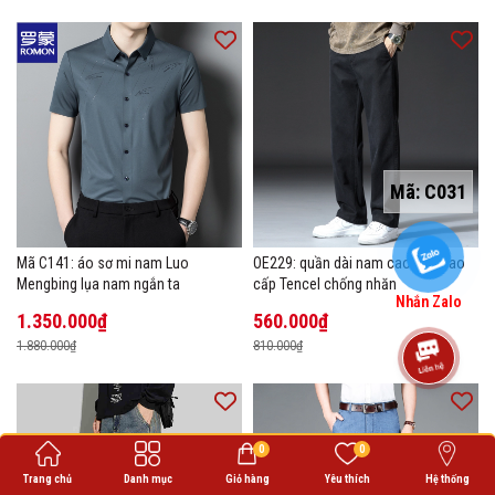
Mã:
C031
Mã C141: áo sơ mi nam Luo
OE229: quần dài nam cao cấp cao
Mengbing lụa nam ngắn ta
cấp Tencel chống nhăn
Nhắn Zalo
1.350.000₫
560.000₫
1.880.000₫
810.000₫
0
0
Trang chủ
Danh mục
Giỏ hàng
Yêu thích
Hệ thống