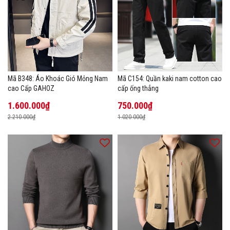
Mã B348: Áo Khoác Gió Mỏng Nam
Mã C154: Quần kaki nam cotton cao
cao Cấp GAHOZ
cấp ống thẳng
1.600.000₫
750.000₫
2.210.000₫
1.020.000₫