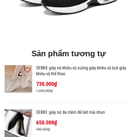
Sản phẩm tương tự
OE884: giày nữ khiêu vũ vuông giày khiêu vũ lưới giày
khiêu vũ thể thao
730.000₫
1.040.000₫
OE883: giày nữ da mềm đế bệt mũi nhọn
650.000₫
940.000₫