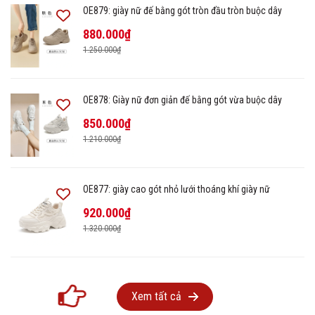
OE879: giày nữ đế bằng gót tròn đầu tròn buộc dây
880.000₫
1.250.000₫
OE878: Giày nữ đơn giản đế bằng gót vừa buộc dây
850.000₫
1.210.000₫
OE877: giày cao gót nhỏ lưới thoáng khí giày nữ
920.000₫
1.320.000₫
Xem tất cả