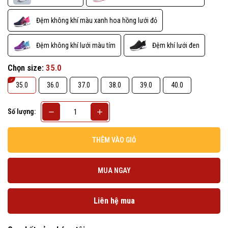
Đệm không khí màu xanh hoa hồng lưới đỏ
Đệm không khí lưới màu tím
Đệm khí lưới đen
Chọn size:
35.0
35.0
36.0
37.0
38.0
39.0
40.0
Số lượng:
THÊM VÀO GIỎ
MUA NGAY
Liên hệ mua