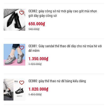
OE882: giày công sở nữ mới giày cao gót mũi nhọn
gót dày giày công sở
650.000₫
940.000₫
OE881: Giày sandal thể thao đế dày cho nữ mùa hè với
đế mềm
1.350.000₫
1.920.000₫
OE880: giày thể thao nữ đế bằng kiểu dáng
1.020.000₫
1.450.000₫