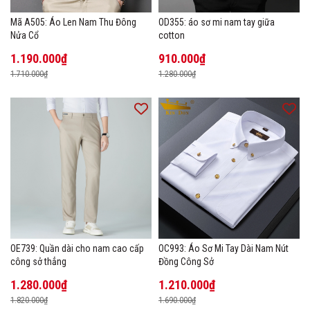
Mã A505: Áo Len Nam Thu Đông
OD355: áo sơ mi nam tay giữa
Nửa Cổ
cotton
1.190.000₫
910.000₫
1.710.000₫
1.280.000₫
OE739: Quần dài cho nam cao cấp
OC993: Áo Sơ Mi Tay Dài Nam Nút
công sở thẳng
Đồng Công Sở
1.280.000₫
1.210.000₫
1.820.000₫
1.690.000₫