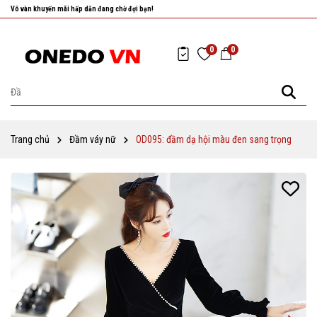
Nhanh tay chọn cho mình những sản phẩm ưng ý nhất!
0
0
Trang chủ
Đầm váy nữ
OD095: đầm dạ hội màu đen sang trọng