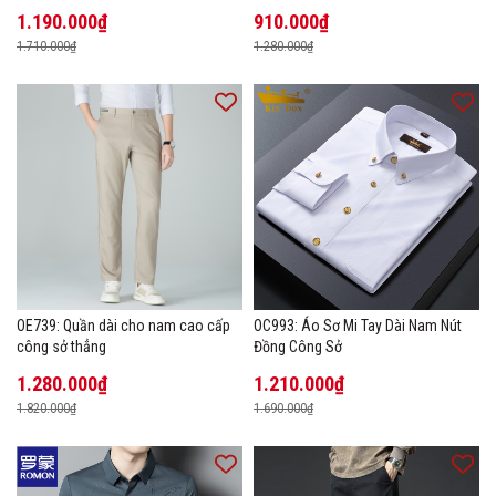
1.190.000₫
910.000₫
1.710.000₫
1.280.000₫
OE739: Quần dài cho nam cao cấp
OC993: Áo Sơ Mi Tay Dài Nam Nút
công sở thẳng
Đồng Công Sở
1.280.000₫
1.210.000₫
1.820.000₫
1.690.000₫