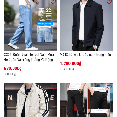
C306: Quần Jean Tencel Nam Mùa
Mã B229: Áo khoác nam trung niên
Hè Quần Nam ống Thẳng Và Rộng
1.280.000₫
New Ice Silk
680.000₫
1.740.000₫
950.000₫