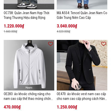
OC738: Quần Jean Nam Hợp Thời
Mã A554: Tencel Quần Jean Nam Co
Trang Thương Hiệu dáng Rộng
Giãn Trung Niên Cao Cấp
1.220.000₫
3.040.000₫
1.660.000₫
4.320.000₫
OE283: áo khoác chống nắng cho
OE470: áo khoác vest nam cao cấp
nam cao cấp thể thao mỏng chống
cho nam cao cấp phong cách Hàn
tia cực tím áo khoác thoáng khí
Quốc
470.000₫
1.250.000₫