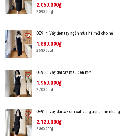
2.050.000₫
2.890.000₫
OE914: Váy đen tay ngắn mùa hè mới cho nữ
1.880.000₫
2.580.000₫
OE916: Váy dài tay màu đen mới
1.960.000₫
2.700.000₫
OE912: Váy dài tay ôm sát sang trọng nhẹ nhàng
2.120.000₫
2.860.000₫