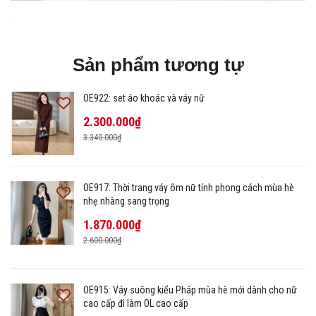
Sản phẩm tương tự
OE922: set áo khoác và váy nữ
2.300.000₫
3.340.000₫
OE917: Thời trang váy ôm nữ tính phong cách mùa hè
nhẹ nhàng sang trọng
1.870.000₫
2.600.000₫
OE915: Váy suông kiểu Pháp mùa hè mới dành cho nữ
cao cấp đi làm OL cao cấp