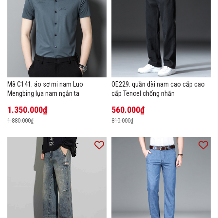
Mã C141: áo sơ mi nam Luo
OE229: quần dài nam cao cấp cao
Mengbing lụa nam ngắn ta
cấp Tencel chống nhăn
1.350.000₫
560.000₫
1.880.000₫
810.000₫