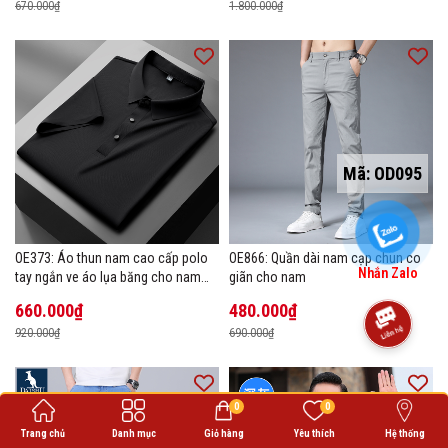
670.000₫
1.800.000₫
Mã:
OD095
OE373: Áo thun nam cao cấp polo
OE866: Quần dài nam cạp chun co
Nhắn Zalo
tay ngắn ve áo lụa băng cho nam
giãn cho nam
cao cấp Áo phông mùa hè
660.000₫
480.000₫
920.000₫
690.000₫
0
0
Trang chủ
Danh mục
Giỏ hàng
Yêu thích
Hệ thống