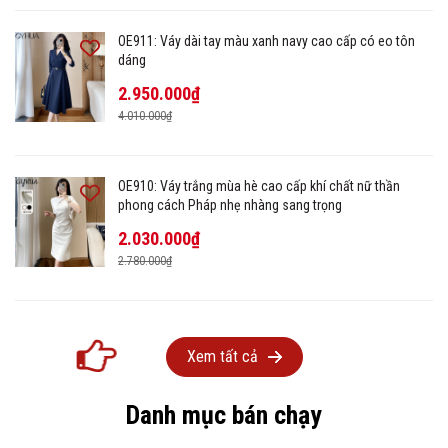
OE911: Váy dài tay màu xanh navy cao cấp có eo tôn
dáng
2.950.000₫
4.010.000₫
OE910: Váy trắng mùa hè cao cấp khí chất nữ thần
phong cách Pháp nhẹ nhàng sang trọng
2.030.000₫
2.780.000₫
Xem tất cả
Danh mục bán chạy