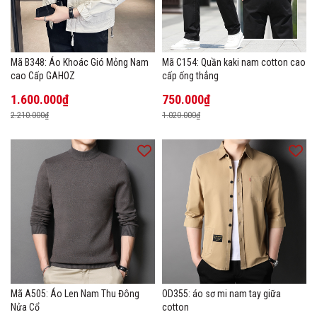
Mã B348: Áo Khoác Gió Mỏng Nam
Mã C154: Quần kaki nam cotton cao
cao Cấp GAHOZ
cấp ống thẳng
1.600.000₫
750.000₫
2.210.000₫
1.020.000₫
Mã A505: Áo Len Nam Thu Đông
OD355: áo sơ mi nam tay giữa
Nửa Cổ
cotton