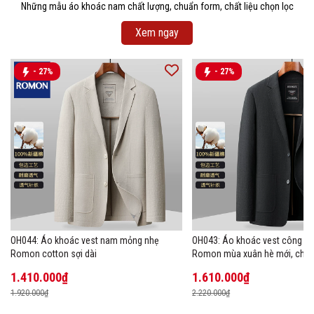
Những mẫu áo khoác nam chất lượng, chuẩn form, chất liệu chọn lọc
Xem ngay
- 27%
- 27%
OH044: Áo khoác vest nam mỏng nhẹ
OH043: Áo khoác vest công s
Romon cotton sợi dài
Romon mùa xuân hè mới, chất 
1.410.000₫
1.610.000₫
1.920.000₫
2.220.000₫