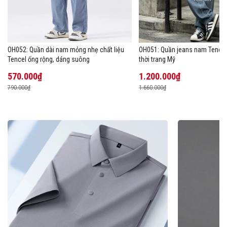
OH052: Quần dài nam mỏng nhẹ chất liệu
OH051: Quần jeans nam Tencel
Tencel ống rộng, dáng suông
thời trang Mỹ
570.000₫
1.200.000₫
790.000₫
1.660.000₫