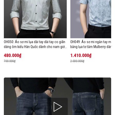
OH050: Áo sơ mi lụa dài tay dài tay co giãn
OH049: Áo sơ mi ngắn tay mùa
dáng ôm kiểu Hàn Quốc dành cho nam giới,
bằng lụa tơ tằm Mulberry dành
cỡ lớn
480.000₫
1.410.000₫
700.000₫
2.030.000₫