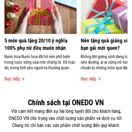
5 món quà tặng 20/10 ý nghĩa
Nên tặng quà giáng sinh
100% phụ nữ đều muốn nhận
bạn gái mới quen?
Nước hoa Nước hoa đã trở nên phổ biến
Không khí giáng sinh đang ùa 
trong cuộc sống của mỗi chúng ta. Và mặc
nẻo đường, ai ai cũng nô nức 
dù, trong tình yêu người ta thường quan
chuẩn bị những món quà đặc bi
niệm rằng không nên tặng...
người mình...
Đọc tiếp
Đọc tiếp
Chính sách tại ONEDO VN
Với cam kết mang đến sự hài lòng tuyệt đối cho khách hàng,
ONEDO VN chú trọng vào chất lượng sản phẩm và dịch vụ tốt .
Chúng tôi chỉ bán các sản phẩm chất lượng đến quý khách.