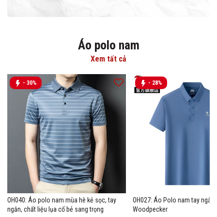
Áo polo nam
Xem tất cả
- 30%
- 28%
OH040: Áo polo nam mùa hè kẻ sọc, tay
OH027: Áo Polo nam tay ngắn 
ngắn, chất liệu lụa cổ bẻ sang trọng
Woodpecker