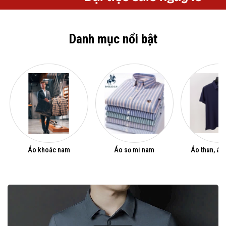
Danh mục nổi bật
Áo khoác nam
Áo sơ mi nam
Áo thun, áo