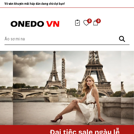
Vô vàn khuyến mãi hấp dẫn đang chờ đợi bạn!
0
0
Đại tiệc sale ngày lễ