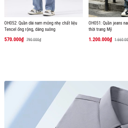
OH052: Quần dài nam mỏng nhẹ chất liệu
OH051: Quần jeans na
Tencel ống rộng, dáng suông
thời trang Mỹ
570.000₫
1.200.000₫
790.000₫
1.660.0