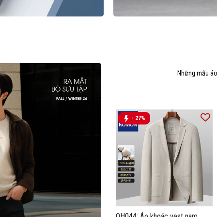
Những mẫu áo 
- 27%
OH044: Áo khoác vest nam