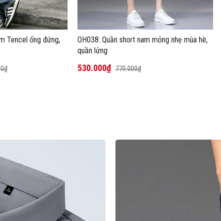
m Tencel ống đứng,
OH038: Quần short nam mỏng nhẹ mùa hè,
quần lửng
530.000₫
00₫
770.000₫