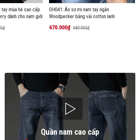
 tay mùa hè cao cấp
OH041: Áo sơ mi nam tay ngắn
rry dành cho nam giới
Woodpecker bằng vải cotton lanh
470.000₫
00₫
680.000₫
- 31%
- 27%
Quần nam cao cấp