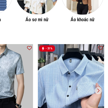
m
Áo sơ mi nữ
Áo khoác nữ
- 31%