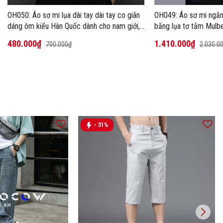
OH050: Áo sơ mi lụa dài tay dài tay co giãn
OH049: Áo sơ mi ngắn
dáng ôm kiểu Hàn Quốc dành cho nam giới,
bằng lụa tơ tằm Mulbe
cỡ lớn
480.000₫
1.410.000₫
700.000₫
2.030.0
- 31%