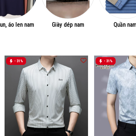
un, áo len nam
Giày dép nam
Quần na
- 31%
- 31%