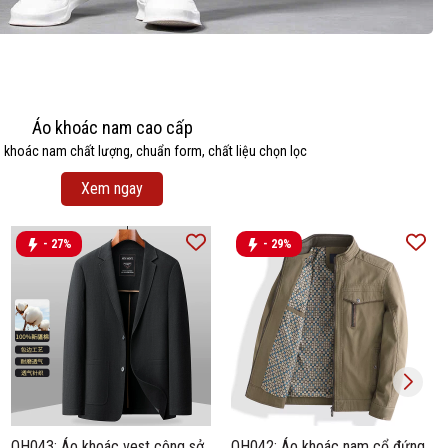
Áo khoác nam cao cấp
khoác nam chất lượng, chuẩn form, chất liệu chọn lọc
Xem ngay
- 27%
- 29%
OH043: Áo khoác vest công sở
OH042: Áo khoác nam cổ đứng