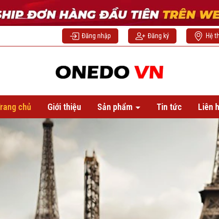
Đăng nhập
Đăng ký
Hệ t
rang chủ
Giới thiệu
Sản phẩm
Tin tức
Liên 