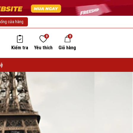
hống cửa hàng
0
0
Kiểm tra
Yêu thích
Giỏ hàng
hệ