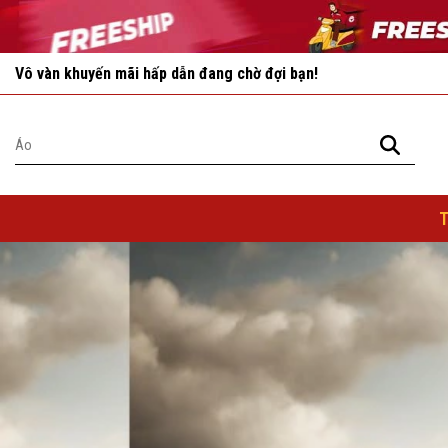
Vô vàn khuyến mãi hấp dẫn đang chờ đợi bạn!
Nhanh tay chọn cho mình những sản phẩm ưng ý nhất!
T