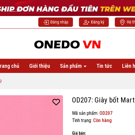
Đăng nhập
Đăng ký
Hệ t
rang chủ
Giới thiệu
Sản phẩm
Tin tức
Liên 
nữ
OD207: Giày bốt Marti
Mã sản phẩm:
OD207
Tình trạng:
Còn hàng
Giá bán: