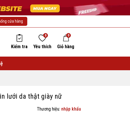
hống cửa hàng
0
0
Kiểm tra
Yêu thích
Giỏ hàng
hệ
n lưới da thật giày nữ
Thương hiệu:
nhập khẩu