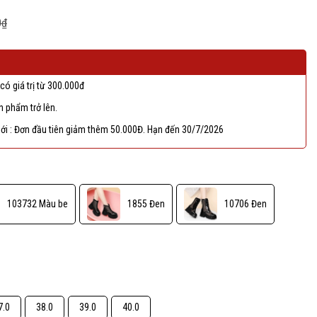
0₫
có giá trị từ 300.000đ
 phẩm trở lên.
ới : Đơn đầu tiên giảm thêm 50.000Đ. Hạn đến 30/7/2026
103732 Màu be
1855 Đen
10706 Đen
7.0
38.0
39.0
40.0