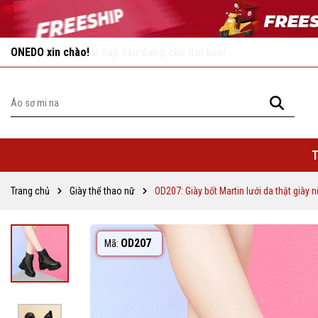
Vô vàn khuyến mãi hấp dẫn đang chờ đợi bạn!
T
Trang chủ
Giày thể thao nữ
OD207: Giày bốt Martin lưới da thật giày 
OD207
Mã: