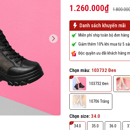
1.260.000₫
1.800.00
Danh sách khuyến mãi
Miễn phí ship toàn bộ đơn hàng 
Giảm thêm 10% khi mua từ 5 sản
Độc quyền ưu đãi khách hàng m
Chọn màu:
103732 Đen
103732 Đen
10706 Trắng
Chọn size:
34.0
34.0
35.0
36.0
3