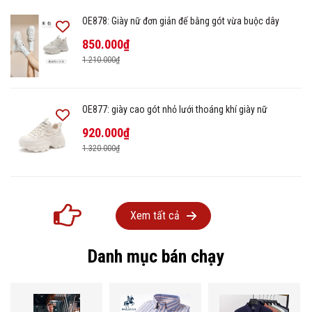
OE878: Giày nữ đơn giản đế bằng gót vừa buộc dây
850.000₫
1.210.000₫
OE877: giày cao gót nhỏ lưới thoáng khí giày nữ
920.000₫
1.320.000₫
Xem tất cả
Danh mục bán chạy