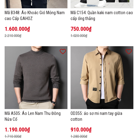
Mã B348: Áo Khoác Gió Mỏng Nam
Mã C154: Quần kaki nam cotton cao
cao Cấp GAHOZ
cấp ống thẳng
1.600.000₫
750.000₫
2.210.000₫
1.020.000₫
Mã A505: Áo Len Nam Thu Đông
OD355: áo sơ mi nam tay giữa
Nửa Cổ
cotton
1.190.000₫
910.000₫
1.710.000₫
1.280.000₫