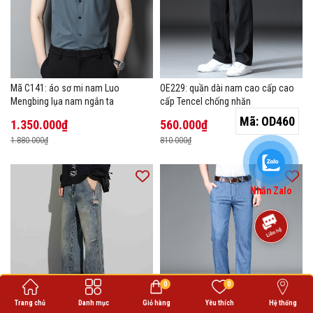
Mã C141: áo sơ mi nam Luo
OE229: quần dài nam cao cấp cao
Mengbing lụa nam ngắn ta
cấp Tencel chống nhăn
Mã:
OD460
1.350.000₫
560.000₫
1.880.000₫
810.000₫
Nhắn Zalo
0
0
Trang chủ
Danh mục
Giỏ hàng
Yêu thích
Hệ thống