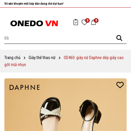
Nhanh tay chọn cho mình những sản phẩm ưng ý nhất!
0
0
Trang chủ
Giày thể thao nữ
OD460: giày nữ Daphne dép giày cao
gót mũi nhọn