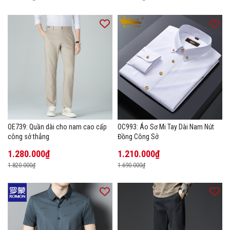
OE739: Quần dài cho nam cao cấp
OC993: Áo Sơ Mi Tay Dài Nam Nút
công sở thẳng
Đồng Công Sở
1.280.000₫
1.210.000₫
1.820.000₫
1.690.000₫