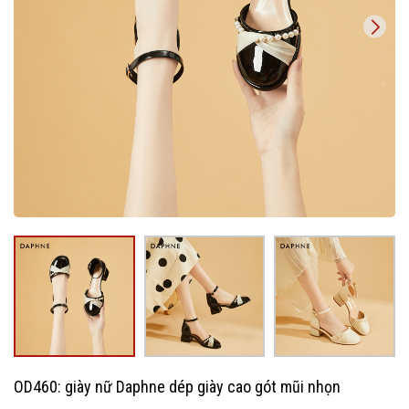
OD460: giày nữ Daphne dép giày cao gót mũi nhọn