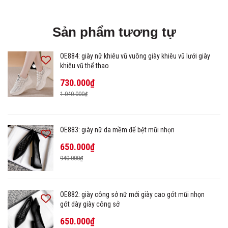
Sản phẩm tương tự
OE884: giày nữ khiêu vũ vuông giày khiêu vũ lưới giày
khiêu vũ thể thao
730.000₫
1.040.000₫
OE883: giày nữ da mềm đế bệt mũi nhọn
650.000₫
940.000₫
OE882: giày công sở nữ mới giày cao gót mũi nhọn
gót dày giày công sở
650.000₫