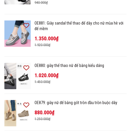
940.000₫
OE881: Giày sandal thể thao đế dày cho nữ mùa hè với
đế mềm
1.350.000₫
1.920.000₫
OE880: giày thể thao nữ đế bằng kiểu dáng
1.020.000₫
1.450.000₫
OE879: giày nữ đế bằng gót tròn đầu tròn buộc dây
880.000₫
1.250.000₫