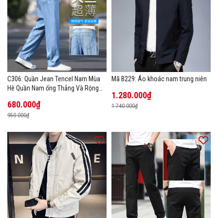
C306: Quần Jean Tencel Nam Mùa
Mã B229: Áo khoác nam trung niên
Hè Quần Nam ống Thẳng Và Rộng
1.280.000₫
New Ice Silk
680.000₫
1.740.000₫
950.000₫