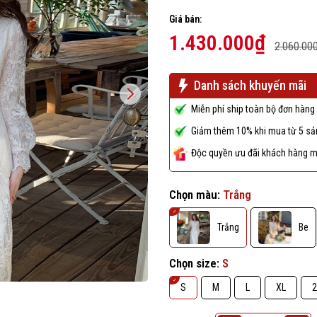
Giá bán:
1.430.000₫
2.060.00
Danh sách khuyến mãi
Miễn phí ship toàn bộ đơn hàng 
Giảm thêm 10% khi mua từ 5 sản
Độc quyền ưu đãi khách hàng m
Chọn màu:
Trắng
Trắng
Be
Chọn size:
S
S
M
L
XL
2