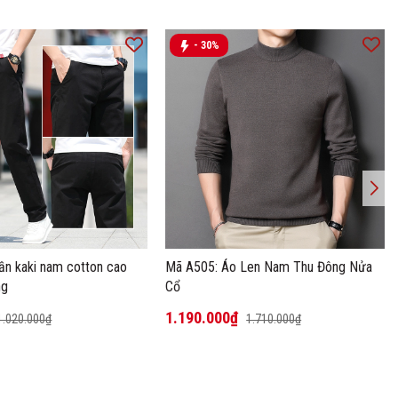
- 30%
ần kaki nam cotton cao
Mã A505: Áo Len Nam Thu Đông Nửa
ng
Cổ
1.190.000₫
1.020.000₫
1.710.000₫