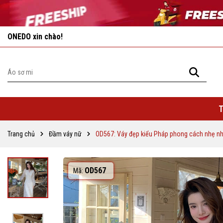
Vô vàn khuyến mãi hấp dẫn đang chờ đợi bạn!
T
Trang chủ
Đầm váy nữ
OD567: Váy đẹp kiểu Pháp phong cách nhẹ nh
OD567
Mã: