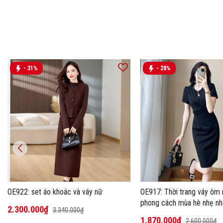
- 31%
- 28%
OE922: set áo khoác và váy nữ
OE917: Thời trang váy ôm 
phong cách mùa hè nhẹ nh
2.300.000₫
3.340.000₫
trọng
1.870.000₫
2.600.000₫