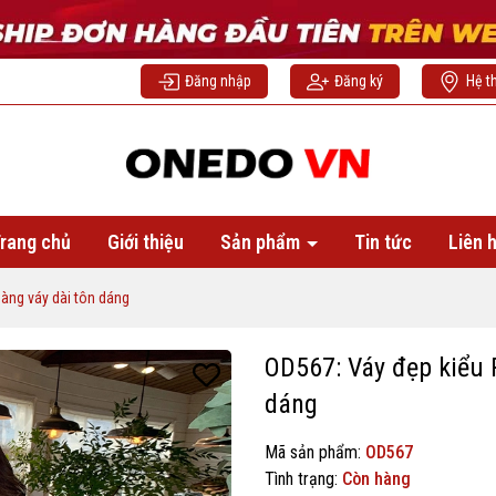
Đăng nhập
Đăng ký
Hệ t
rang chủ
Giới thiệu
Sản phẩm
Tin tức
Liên 
àng váy dài tôn dáng
OD567: Váy đẹp kiểu 
dáng
Mã sản phẩm:
OD567
Tình trạng:
Còn hàng