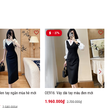
- 27%
đen tay ngắn mùa hè mới
OE916: Váy dài tay màu đen mới
1.960.000₫
2.700.000₫
₫
2.580.000₫