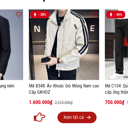
- 28%
- 26%
ung niên
Mã B348: Áo Khoác Gió Mỏng Nam cao
Mã C154: Qu
Cấp GAHOZ
cấp ống thẳ
1.600.000₫
750.000₫
2.210.000₫
Xem tất cả