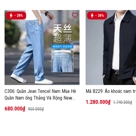
- 28%
- 26%
C306: Quần Jean Tencel Nam Mùa Hè
Mã B229: Áo khoác nam tr
Quần Nam ống Thẳng Và Rộng New
1.280.000₫
1.740.000₫
Ice Silk
680.000₫
950.000₫