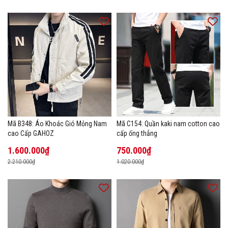
Mã B348: Áo Khoác Gió Mỏng Nam
Mã C154: Quần kaki nam cotton cao
cao Cấp GAHOZ
cấp ống thẳng
1.600.000₫
750.000₫
2.210.000₫
1.020.000₫