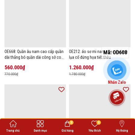
Mã:
OD608
OE668: Quần âu nam cao cấp quần
OE212: áo sơ mi nam cao cấp lanh
dài thẳng bó quần dài công sở co
lụa cổ đứng họa tiết thêu
giãn thoáng khí
560.000₫
1.260.000₫
770.000₫
1.780.000₫
Nhắn Zalo
0
0
Trang chủ
Danh mục
Giỏ hàng
Yêu thích
Hệ thống