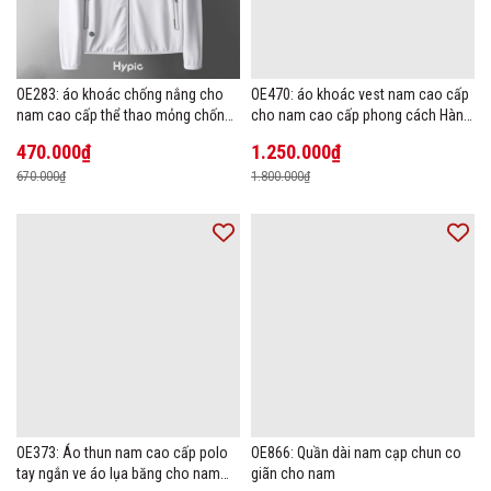
OE283: áo khoác chống nắng cho
OE470: áo khoác vest nam cao cấp
nam cao cấp thể thao mỏng chống
cho nam cao cấp phong cách Hàn
tia cực tím áo khoác thoáng khí
Quốc
470.000₫
1.250.000₫
670.000₫
1.800.000₫
OE373: Áo thun nam cao cấp polo
OE866: Quần dài nam cạp chun co
tay ngắn ve áo lụa băng cho nam
giãn cho nam