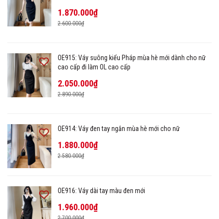
1.870.000₫
2.600.000₫
OE915: Váy suông kiểu Pháp mùa hè mới dành cho nữ
cao cấp đi làm OL cao cấp
2.050.000₫
2.890.000₫
OE914: Váy đen tay ngắn mùa hè mới cho nữ
1.880.000₫
2.580.000₫
OE916: Váy dài tay màu đen mới
1.960.000₫
2.700.000₫