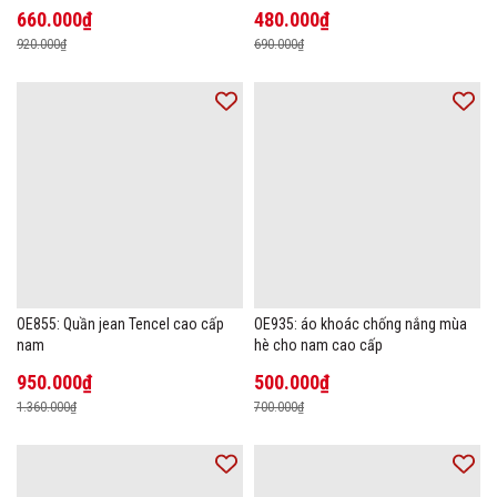
cao cấp Áo phông mùa hè
660.000₫
480.000₫
920.000₫
690.000₫
OE855: Quần jean Tencel cao cấp
OE935: áo khoác chống nắng mùa
nam
hè cho nam cao cấp
950.000₫
500.000₫
1.360.000₫
700.000₫