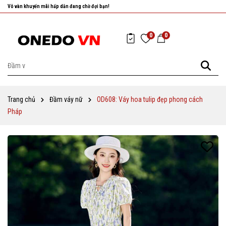
Nhanh tay chọn cho mình những sản phẩm ưng ý nhất!
0
0
Trang chủ
Đầm váy nữ
OD608: Váy hoa tulip đẹp phong cách
Pháp