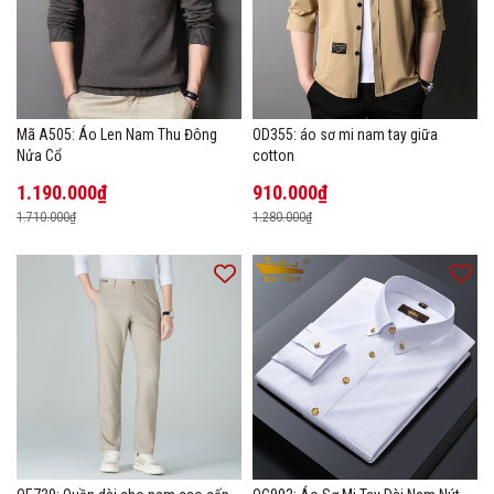
Mã A505: Áo Len Nam Thu Đông
OD355: áo sơ mi nam tay giữa
Nửa Cổ
cotton
1.190.000₫
910.000₫
1.710.000₫
1.280.000₫