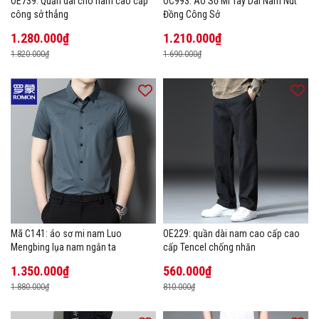
OE739: Quần dài cho nam cao cấp
OC993: Áo Sơ Mi Tay Dài Nam Nút
công sở thẳng
Đồng Công Sở
1.280.000₫
1.210.000₫
1.820.000₫
1.690.000₫
Mã C141: áo sơ mi nam Luo
OE229: quần dài nam cao cấp cao
Mengbing lụa nam ngắn ta
cấp Tencel chống nhăn
1.350.000₫
560.000₫
1.880.000₫
810.000₫