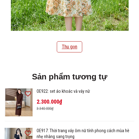
Thu gọn
Sản phẩm tương tự
OE922: set áo khoác và váy nữ
2.300.000₫
3.340.000₫
OE917: Thời trang váy ôm nữ tính phong cách mùa hè
nhẹ nhàng sang trọng